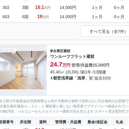
16.1
302
3階
14,000円
1ヶ月
0ヶ月
万円
19
603
6階
14,000円
1ヶ月
0ヶ月
万円
すべて見る（全7件）
マンション
台東区
蔵前
ワンルーフフラット蔵前
24.7
万円
管理/共益費15,000円
45.40㎡ (2LDK) /築1年 /13階建
都営浅草線
「
浅草
」駅 徒歩10分
区上野の不動産会社邦興商事なら仲介手数料が無料で賃料も2ヶ月分無料のお部屋です 
東京都台東区蔵前４－３１－１ 隣部屋と接しない角部屋でプライバシー確保されています
3.8帖洋室、バルコニーからスカイツリー隅田川花火見えます スマート置き配対応です
部屋番号
所在階
賃料
管理費・共益費
敷金/保証金
礼金