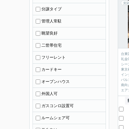
賃貸
分譲タイプ
管理人常駐
眺望良好
二世帯住宅
台東
フリーレント
礼金
シー
カードキー
東京
イン
バル
オープンハウス
南向
エア
外国人可
ガスコンロ設置可
ルームシェア可