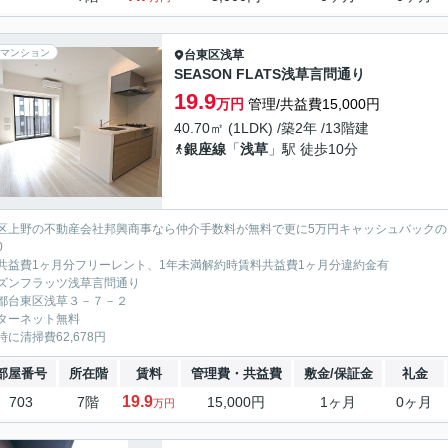
マンション
台東区
浅草
SEASON FLATS浅草言問通り
19.9
万円
管理/共益費15,000円
40.70㎡ (1LDK) /築2年 /13階建
銀座線
「
浅草
」駅 徒歩10分
区上野の不動産会社邦興商事なら仲介手数料が無料で更に5万円キャッシュバックの
0
共益費1ヶ月分フリーレント、1年未満解約時賃料共益費1ヶ月分違約金有
ズンフラッツ浅草言問通り
都台東区浅草３－７－２
ターネット無料
時に清掃費62,678円
部屋番号
所在階
賃料
管理費・共益費
敷金/保証金
礼金
19.9
703
7階
15,000円
1ヶ月
0ヶ月
万円