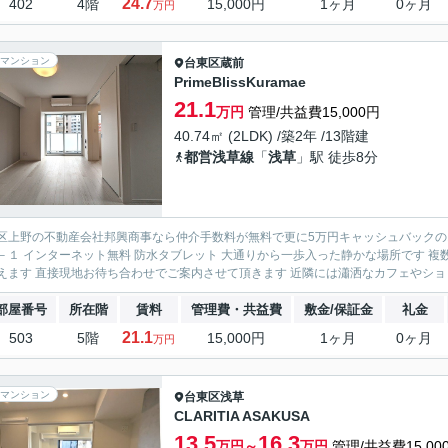
24.7
402
4階
15,000円
1ヶ月
0ヶ月
万円
マンション
台東区
蔵前
PrimeBlissKuramae
21.1
万円
管理/共益費15,000円
40.74㎡ (2LDK) /築2年 /13階建
都営浅草線
「
浅草
」駅 徒歩8分
区上野の不動産会社邦興商事なら仲介手数料が無料で更に5万円キャッシュバックのお
－１ インターネット無料 防水タブレット 大通りから一歩入った静かな場所です 
えます 直接現地お待ち合わせでご案内させて頂きます 近隣には瀟洒なカフェやショッ
部屋番号
所在階
賃料
管理費・共益費
敷金/保証金
礼金
21.1
503
5階
15,000円
1ヶ月
0ヶ月
万円
マンション
台東区
浅草
CLARITIA ASAKUSA
13.5
16.3
万円～
万円
管理/共益費15,00