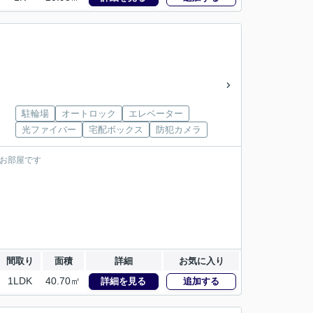
駐輪場
オートロック
エレベーター
光ファイバー
宅配ボックス
防犯カメラ
お部屋です
間取り
面積
詳細
お気に入り
1LDK
40.70㎡
詳細を見る
追加する