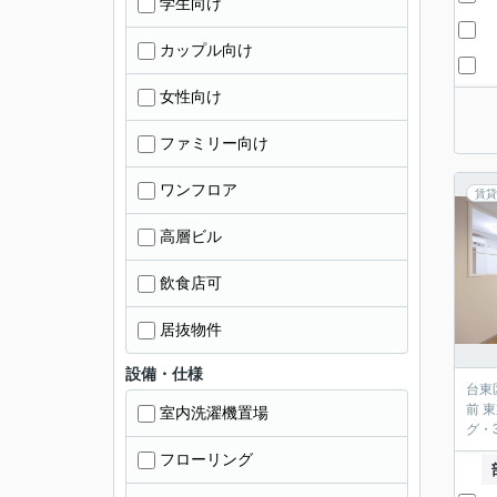
学生向け
カップル向け
女性向け
ファミリー向け
ワンフロア
賃貸
高層ビル
飲食店可
居抜物件
設備・仕様
台東
前 
室内洗濯機置場
グ・
フローリング