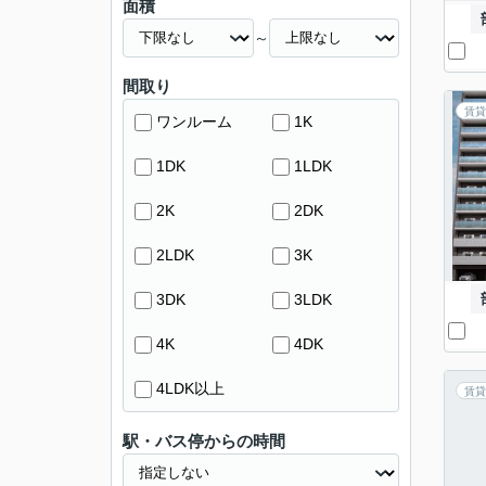
面積
～
間取り
賃貸
ワンルーム
1K
1DK
1LDK
2K
2DK
2LDK
3K
3DK
3LDK
4K
4DK
4LDK以上
賃貸
駅・バス停からの時間