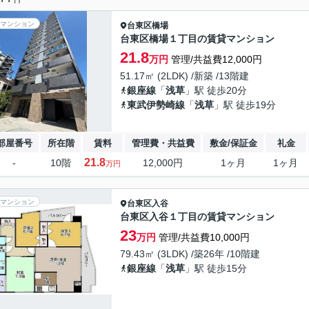
マンション
台東区
橋場
台東区橋場１丁目の賃貸マンション
21.8
万円
管理/共益費12,000円
51.17㎡ (2LDK) /新築 /13階建
銀座線
「
浅草
」駅 徒歩20分
東武伊勢崎線
「
浅草
」駅 徒歩19分
部屋番号
所在階
賃料
管理費・共益費
敷金/保証金
礼金
21.8
-
10階
12,000円
1ヶ月
1ヶ月
万円
マンション
台東区
入谷
台東区入谷１丁目の賃貸マンション
23
万円
管理/共益費10,000円
79.43㎡ (3LDK) /築26年 /10階建
銀座線
「
浅草
」駅 徒歩15分