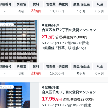
部屋番号
所在階
賃料
管理費・共益費
敷金/保証金
礼金
23
-
4階
10,000円
1ヶ月
0ヶ月
万円
マンション
台東区
今戸
台東区今戸２丁目の賃貸マンション
21
万円
管理/共益費15,000円
50.29㎡ (2LDK) /築2年 /12階建
銀座線
「
浅草
」駅 徒歩15分
部屋番号
所在階
賃料
管理費・共益費
敷金/保証金
礼金
21
-
3階
15,000円
0ヶ月
0ヶ月
万円
マンション
台東区
千束
台東区千束３丁目の賃貸マンション
17.95
万円
管理/共益費22,000円
53.35㎡ (2LDK) /築10年 /11階建