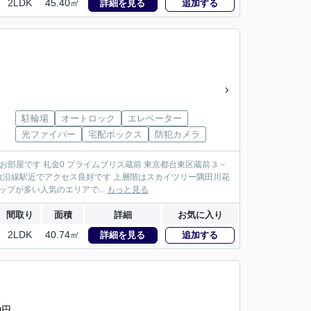
2LDK
45.40㎡
詳細を見る
追加する
駐輪場
オートロック
エレベーター
光ファイバー
宅配ボックス
防犯カメラ
部屋です 礼金0 プライムブリス蔵前 東京都台東区蔵前３－
複数沿線駅近でアクセス良好です 上層階はスカイツリー隅田川花
プが多い人気のエリアで...
もっと見る
間取り
面積
詳細
お気に入り
2LDK
40.74㎡
詳細を見る
追加する
0円