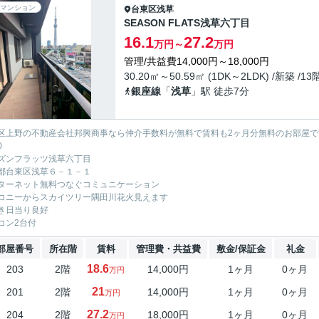
マンション
台東区
浅草
SEASON FLATS浅草六丁目
16.1
27.2
万円～
万円
管理/共益費14,000円～18,000円
30.20㎡～50.59㎡ (1DK～2LDK) /新築 /1
銀座線
「
浅草
」駅 徒歩7分
区上野の不動産会社邦興商事なら仲介手数料が無料で賃料も2ヶ月分無料のお部屋で
0
ズンフラッツ浅草六丁目
都台東区浅草６－１－１
ターネット無料つなぐコミュニケーション
コニーからスカイツリー隅田川花火見えます
き日当り良好
コン2台付
部屋番号
所在階
賃料
管理費・共益費
敷金/保証金
礼金
18.6
203
2階
14,000円
1ヶ月
0ヶ月
万円
21
201
2階
14,000円
1ヶ月
0ヶ月
万円
27.2
204
2階
18,000円
1ヶ月
0ヶ月
万円