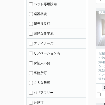
ペット専用設備
賃貸
楽器相談
陽当り良好
閑静な住宅地
デザイナーズ
リノベーション済
台東
礼金
賃料
保証人不要
シー
東京
事務所可
イン
退去
２人入居可
バリアフリー
分割可