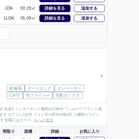
1DK
30.20㎡
詳細を見る
追加する
1LDK
35.09㎡
詳細を見る
追加する
駐輪場
オートロック
エレベーター
CATV
光ファイバー
宅配ボックス
礼金0 インターネット無料UCOM光 ワンルーフフラット蔵
 エアコン2台付 ペット可小型犬or猫1匹 上層階のリビン
 近隣にはスーパ...
もっと見る
間取り
面積
詳細
お気に入り