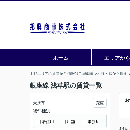
ホーム
エリアか
上野エリアの賃貸物件情報は邦興商事
沿線・駅から探す
銀座線 浅草駅の賃貸一覧
お
浅草
変更
物件種別
居住用
店舗
事務所
44
棟