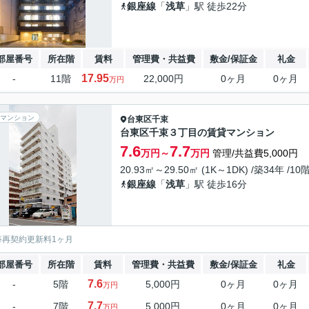
銀座線
「
浅草
」駅 徒歩22分
部屋番号
所在階
賃料
管理費・共益費
敷金/保証金
礼金
17.95
-
11階
22,000円
0ヶ月
0ヶ月
万円
マンション
台東区
千束
台東区千束３丁目の賃貸マンション
7.6
7.7
万円～
万円
管理/共益費5,000円
20.93㎡～29.50㎡ (1K～1DK) /築34年 /10
銀座線
「
浅草
」駅 徒歩16分
毎再契約更新料1ヶ月
部屋番号
所在階
賃料
管理費・共益費
敷金/保証金
礼金
7.6
-
5階
5,000円
0ヶ月
0ヶ月
万円
7.7
-
7階
5,000円
0ヶ月
0ヶ月
万円