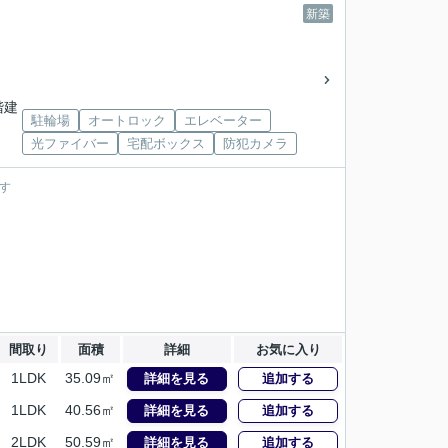
新築
3階建
駐輪場
オートロック
エレベーター
光ファイバー
宅配ボックス
防犯カメラ
す
間取り
面積
詳細
お気に入り
1LDK
35.09㎡
詳細を見る
追加する
1LDK
40.56㎡
詳細を見る
追加する
2LDK
50.59㎡
詳細を見る
追加する