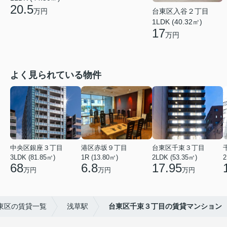
20.5
台東区入谷２丁目
万円
1LDK (40.32㎡)
17
万円
よく見られている物件
中央区銀座３丁目
港区赤坂９丁目
台東区千束３丁目
3LDK (81.85㎡)
1R (13.80㎡)
2LDK (53.35㎡)
2
68
6.8
17.95
万円
万円
万円
東区の賃貸一覧
浅草駅
台東区千束３丁目の賃貸マンション