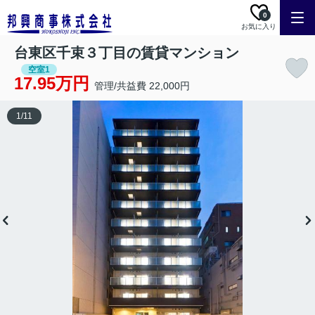
0
お気に入り
台東区千束３丁目の賃貸マンション
空室1
17.95万円
管理/共益費 22,000円
1
/
11