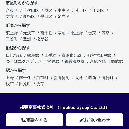
市区町村から探す
台東区
千代田区
港区
中央区
荒川区
江東区
文京区
新宿区
墨田区
足立区
町名から探す
東上野
元浅草
南千住
蔵前
北上野
台東
浅草
二番町
豊洲
松が谷
沿線から探す
日比谷線
銀座線
山手線
京浜東北線
都営大江戸線
つくばエクスプレス
常磐線
都営浅草線
京成本線
総武線
駅から探す
上野
南千住
稲荷町
新御徒町
入谷
蔵前
御徒町
浅草
田原町
浅草
邦興商事株式会社 （Houkou Syouji Co.,Ltd）
電話をする
お問い合わせ