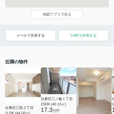
地図アプリで見る
メールで共有する
LINEで共有する
近隣の物件
台東区三ノ輪１丁目
2SDK (40.13㎡)
1
台東区三筋２丁目
17.3
万円
1LDK (44.50㎡)