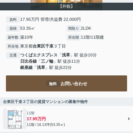
【外観】
17.95万円 管理/共益費 22,000円
賃料
53.35㎡
2LDK
面積
間取り
築10年
11階/11階建
築年数
所在階
東京都
台東区
千束
３丁目
所在地
つくばエクスプレス
「
浅草
」駅 徒歩10分
交通
日比谷線
「
三ノ輪
」駅 徒歩11分
銀座線
「
浅草
」駅 徒歩22分
お問い合わせ
無料
台東区千束３丁目の賃貸マンションの募集中物件
11階
17.95万円
11階 / 16.13坪(53.35㎡)