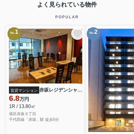
よく見られている物件
POPULAR
1
2
No.
No.
赤坂レジデンシャルホテル 722
賃貸マンション
6.8
万円
1R / 13.80㎡
港区赤坂９丁目
千代田線「赤坂」駅 徒歩5分