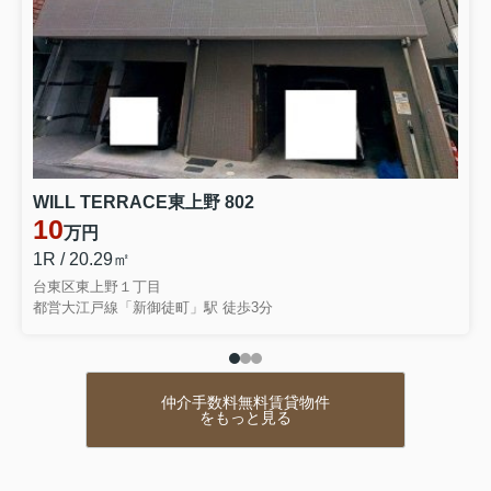
銀座線 田原町駅 徒歩6分
物件詳細へ
邦興商事なら賃料も2ヶ月分無料！
2026.06.04
台東区上野の不動産会社邦興商事なら仲介手数料無料の
お部屋です
ライトハウス元浅草301
WILL TERRACE東上野 802
13.9万円
10
万円
東京都台東区元浅草１丁目１８－６
1R / 20.29㎡
銀座線 稲荷町駅 徒歩4分
物件詳細へ
台東区東上野１丁目
礼金0！フリーレント2ヶ月！
都営大江戸線「新御徒町」駅 徒歩3分
仲介手数料無料賃貸物件
をもっと見る