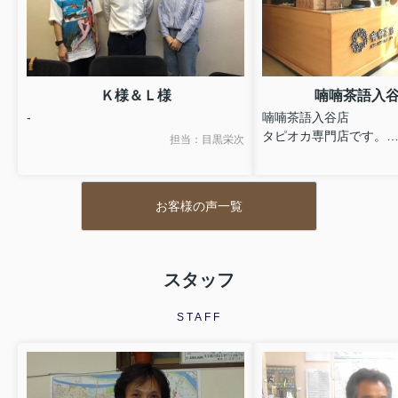
Ｋ様＆Ｌ様
喃喃茶語入
-
喃喃茶語入谷店
タピオカ専門店です。
担当：目黒栄次
東京都台東区入谷１－
03-6885-2861
現在鶯谷にも新たに出
お客様の声一覧
自宅を探していました
さんには大変お世話に
難う御座います。
スタッフ
STAFF