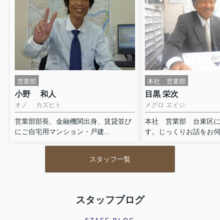
営業部
本社 営業部
小野 和人
目黒 栄次
オノ カズヒト
メグロ エイジ
営業部部長、金融機関出身、賃貸並び
本社 営業部 台東区
にご自宅用マンション・戸建...
す。じっくりお話をお伺い
スタッフ一覧
スタッフブログ