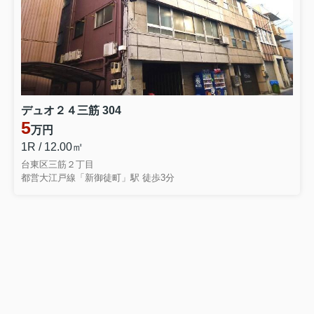
デュオ２４三筋 304
5
万円
1R / 12.00㎡
台東区三筋２丁目
都営大江戸線「新御徒町」駅 徒歩3分