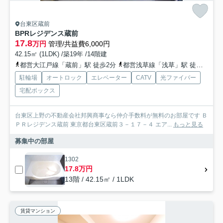
台東区蔵前
BPRレジデンス蔵前
17.8
万円
管理/共益費6,000円
42.15㎡ (1LDK) /築19年 /14階建
都営大江戸線「蔵前」駅 徒歩2分
都営浅草線「浅草」駅 徒歩5分
駐輪場
オートロック
エレベーター
CATV
光ファイバー
宅配ボックス
台東区上野の不動産会社邦興商事なら仲介手数料が無料のお部屋です Ｂ
ＰＲレジデンス蔵前 東京都台東区蔵前３－１７－４ エア...
もっと見る
募集中の部屋
1302
17.8万円
13階 / 42.15㎡ / 1LDK
賃貸マンション