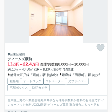
台東区蔵前
ディームズ蔵前
13
22.4
万円～
万円
管理/共益費8,000円～10,000円
26.10㎡～43.50㎡ (1R～1LDK) /築6年 /14階建
都営大江戸線「蔵前」駅 徒歩6分
銀座線「田原町」駅 徒歩6分
都
駐輪場
オートロック
エレベーター
光ファイバー
宅配ボックス
防犯カメラ
台東区上野の不動産会社邦興商事なら仲介手数料が無料のお部屋です イ
ンターネット無料UCOM限定 ディームズ蔵前 東京都台...
もっと見る