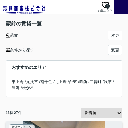
0
お気に入り
蔵前の賃貸一覧
蔵前
変更
条件から探す
変更
おすすめのエリア
東上野
/
元浅草
/
南千住
/
北上野
/
台東
/
蔵前
/
二番町
/
浅草
/
豊洲
/
松が谷
18
棟
27
件
賃貸マンション