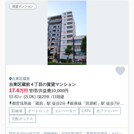
賃貸マンション
台東区蔵前
台東区蔵前４丁目の賃貸マンション
17.6
万円
管理/共益費10,000円
53.82㎡ (2LDK) /築20年 /11階建
都営浅草線「蔵前」駅 徒歩2分
銀座線「田原町」駅 徒歩7分
都営
駐輪場
オートロック
エレベーター
CATV
光ファイバー
宅配ボックス
駅徒歩2分の好立地・買物便利・SOHO利用可・事務所利用可・カウン