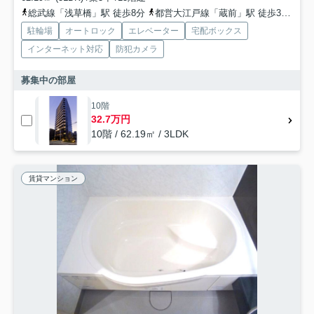
総武線「浅草橋」駅 徒歩8分
都営大江戸線「蔵前」駅 徒歩3分
銀
駐輪場
オートロック
エレベーター
宅配ボックス
インターネット対応
防犯カメラ
募集中の部屋
10階
32.7万円
10階 / 62.19㎡ / 3LDK
賃貸マンション