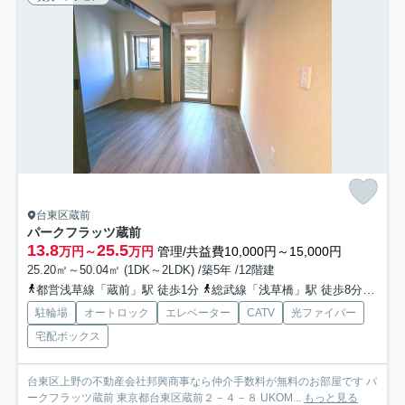
台東区蔵前
パークフラッツ蔵前
13.8
25.5
万円～
万円
管理/共益費10,000円～15,000円
25.20㎡～50.04㎡ (1DK～2LDK) /築5年 /12階建
都営浅草線「蔵前」駅 徒歩1分
総武線「浅草橋」駅 徒歩8分
銀座
駐輪場
オートロック
エレベーター
CATV
光ファイバー
宅配ボックス
台東区上野の不動産会社邦興商事なら仲介手数料が無料のお部屋です パ
ークフラッツ蔵前 東京都台東区蔵前２－４－８ UKOM...
もっと見る