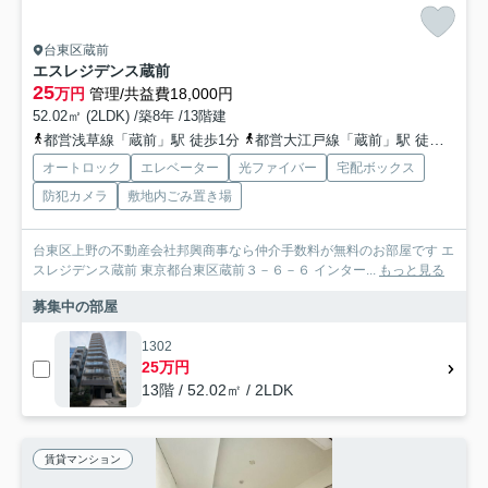
台東区蔵前
エスレジデンス蔵前
25
万円
管理/共益費18,000円
52.02㎡ (2LDK) /築8年 /13階建
都営浅草線「蔵前」駅 徒歩1分
都営大江戸線「蔵前」駅 徒歩4分
オートロック
エレベーター
光ファイバー
宅配ボックス
防犯カメラ
敷地内ごみ置き場
台東区上野の不動産会社邦興商事なら仲介手数料が無料のお部屋です エ
スレジデンス蔵前 東京都台東区蔵前３－６－６ インター...
もっと見る
募集中の部屋
1302
25万円
13階 / 52.02㎡ / 2LDK
賃貸マンション