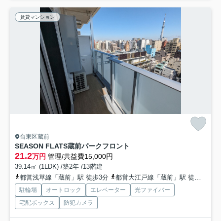
賃貸マンション
台東区蔵前
SEASON FLATS蔵前パークフロント
21.2
万円
管理/共益費15,000円
39.14㎡ (1LDK) /築2年 /13階建
都営浅草線「蔵前」駅 徒歩3分
都営大江戸線「蔵前」駅 徒歩7分
駐輪場
オートロック
エレベーター
光ファイバー
宅配ボックス
防犯カメラ