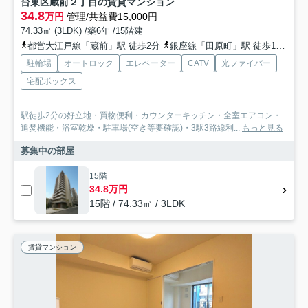
台東区蔵前２丁目の賃貸マンション
34.8
万円
管理/共益費15,000円
74.33㎡ (3LDK) /築6年 /15階建
都営大江戸線「蔵前」駅 徒歩2分
銀座線「田原町」駅 徒歩10分
都
駐輪場
オートロック
エレベーター
CATV
光ファイバー
宅配ボックス
駅徒歩2分の好立地・買物便利・カウンターキッチン・全室エアコン・
追焚機能・浴室乾燥・駐車場(空き等要確認)・3駅3路線利...
もっと見る
募集中の部屋
15階
34.8万円
15階 / 74.33㎡ / 3LDK
賃貸マンション