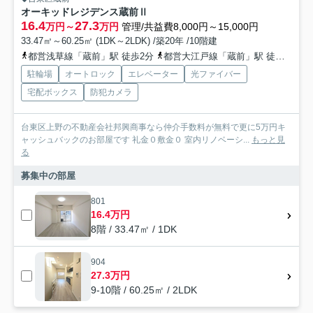
オーキッドレジデンス蔵前Ⅱ
16.4
27.3
万円～
万円
管理/共益費8,000円～15,000円
33.47㎡～60.25㎡ (1DK～2LDK) /築20年 /10階建
都営浅草線「蔵前」駅 徒歩2分
都営大江戸線「蔵前」駅 徒歩5分
駐輪場
オートロック
エレベーター
光ファイバー
宅配ボックス
防犯カメラ
台東区上野の不動産会社邦興商事なら仲介手数料が無料で更に5万円キ
ャッシュバックのお部屋です 礼金０敷金０ 室内リノベーシ...
もっと見
る
募集中の部屋
801
16.4万円
8階 / 33.47㎡ / 1DK
904
27.3万円
9-10階 / 60.25㎡ / 2LDK