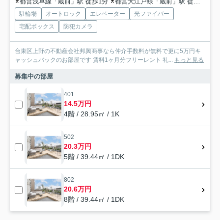
都営浅草線「蔵前」駅 徒歩1分
都営大江戸線「蔵前」駅 徒歩3分
駐輪場
オートロック
エレベーター
光ファイバー
宅配ボックス
防犯カメラ
台東区上野の不動産会社邦興商事なら仲介手数料が無料で更に5万円キ
ャッシュバックのお部屋です 賃料1ヶ月分フリーレント 礼...
もっと見る
募集中の部屋
401
14.5万円
4階 / 28.95㎡ / 1K
502
20.3万円
5階 / 39.44㎡ / 1DK
802
20.6万円
8階 / 39.44㎡ / 1DK