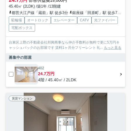
24.7
万円
管理/共益費15,000円
45.40㎡ (2LDK) /築1年 /13階建
都営大江戸線「蔵前」駅 徒歩3分
銀座線「田原町」駅 徒歩7分
都
駐輪場
オートロック
エレベーター
CATV
光ファイバー
宅配ボックス
台東区上野の不動産会社邦興商事なら仲介手数料が無料で更に5万円キ
ャッシュバックのお部屋です 賃料1ヶ月分フリーレント 礼...
もっと見る
募集中の部屋
402
24.7万円
4階 / 45.40㎡ / 2LDK
賃貸マンション