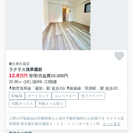
台東区蔵前
ラクラス浅草蔵前
12.8
万円
管理/共益費10,000円
25.95㎡ (1K) /築8年 /13階建
都営浅草線「蔵前」駅 徒歩2分
銀座線「田原町」駅 徒歩10分
総武
駐輪場
オートロック
エレベーター
光ファイバー
宅配ボックス
外観タイル張り
上野の不動産会社邦興商事なら仲介手数料無料のお部屋です ラクラス浅
草蔵前 東京都台東区蔵前２－１３－７ インターネットW...
もっと見る