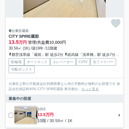
台東区蔵前
CITY SPIRE蔵前
13.5
万円
管理/共益費10,000円
30.59㎡ (1K) /築19年 /11階建
都営浅草線「蔵前」駅 徒歩2分
総武線「浅草橋」駅 徒歩7分
都営
駐輪場
オートロック
エレベーター
CATV
光ファイバー
宅配ボックス
台東区上野の不動産会社邦興商事なら仲介手数料が無料のお部屋です 保
証会社保証料40% CITY SPIRE蔵前 東京都台...
もっと見る
募集中の部屋
1003
13.5万円
10階 / 30.59㎡ / 1K