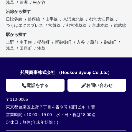
浅草
豊洲
松が谷
沿線から探す
日比谷線
銀座線
山手線
京浜東北線
都営大江戸線
つくばエクスプレス
常磐線
都営浅草線
京成本線
総武線
駅から探す
上野
南千住
稲荷町
新御徒町
入谷
蔵前
御徒町
浅草
田原町
浅草
邦興商事株式会社 （Houkou Syouji Co.,Ltd）
電話をする
お問い合わせ
〒110-0005
東京都台東区上野７丁目４番９号 細田ビル １階
営業時間：
10:00～19:00、水・日・祝は18:00迄
定休日：
無休(年末年始除く)