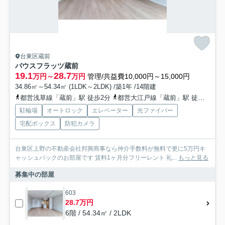
台東区蔵前
バウスフラッツ蔵前
19.1
28.7
万円～
万円
管理/共益費10,000円～15,000円
34.86㎡～54.34㎡ (1LDK～2LDK) /築1年 /14階建
都営浅草線「蔵前」駅 徒歩2分
都営大江戸線「蔵前」駅 徒歩5分
駐輪場
オートロック
エレベーター
光ファイバー
宅配ボックス
防犯カメラ
台東区上野の不動産会社邦興商事なら仲介手数料が無料で更に5万円キ
ャッシュバックのお部屋です 賃料1ヶ月分フリーレント 礼...
もっと見る
募集中の部屋
603
28.7万円
6階 / 54.34㎡ / 2LDK