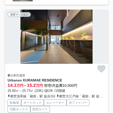
賃貸マンション
台東区蔵前
Urbanex KURAMAE RESIDENCE
14.1
15.2
万円～
万円
管理/共益費10,000円
25.60㎡～25.73㎡ (1DK) /築2年 /15階建
都営浅草線「蔵前」駅 徒歩3分
都営大江戸線「蔵前」駅 徒歩6分
駐輪場
オートロック
エレベーター
光ファイバー
宅配ボックス
防犯カメラ