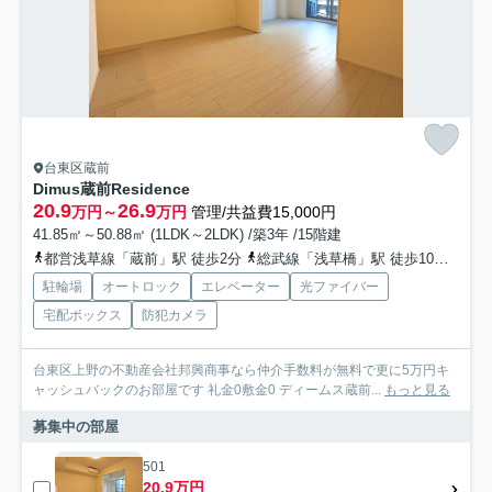
台東区蔵前
Dimus蔵前Residence
20.9
26.9
万円～
万円
管理/共益費15,000円
41.85㎡～50.88㎡ (1LDK～2LDK) /築3年 /15階建
都営浅草線「蔵前」駅 徒歩2分
総武線「浅草橋」駅 徒歩10分
銀座
駐輪場
オートロック
エレベーター
光ファイバー
宅配ボックス
防犯カメラ
台東区上野の不動産会社邦興商事なら仲介手数料が無料で更に5万円キ
ャッシュバックのお部屋です 礼金0敷金0 ディームス蔵前...
もっと見る
募集中の部屋
501
20.9万円