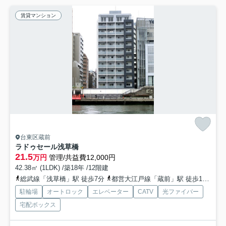
賃貸マンション
台東区蔵前
ラドゥセール浅草橋
21.5
万円
管理/共益費12,000円
42.38㎡ (1LDK) /築18年 /12階建
総武線「浅草橋」駅 徒歩7分
都営大江戸線「蔵前」駅 徒歩10分
総
駐輪場
オートロック
エレベーター
CATV
光ファイバー
宅配ボックス