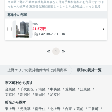
台東区上野の不動産会社邦興商事なら仲介手数料無料のお部屋です ラド
ゥセール浅草橋 東京都台東区蔵前１－１－１ 礼金0敷金...
もっと見る
募集中の部屋
605
21.5万円
6階 / 42.38㎡ / 1LDK
1
上野エリアの賃貸物件情報は邦興商事
蔵前の賃貸一覧
市区町村から探す
台東区
千代田区
港区
中央区
荒川区
江東区
文京区
新宿区
墨田区
足立区
町名から探す
東上野
元浅草
南千住
北上野
台東
蔵前
二番町