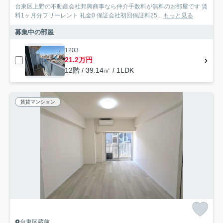
台東区上野の不動産会社邦興商事なら仲介手数料が無料のお部屋です 賃
料1ヶ月分フリーレント 礼金0 保証会社初回保証料25...
もっと見る
募集中の部屋
1203
21.2万円
12階 / 39.14㎡ / 1LDK
賃貸マンション
台東区蔵前