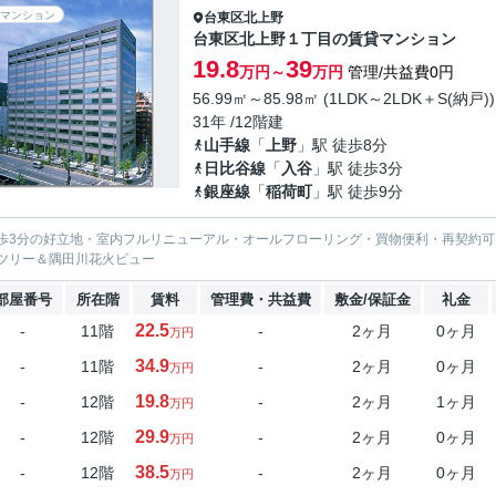
マンション
台東区
北上野
台東区北上野１丁目の賃貸マンション
19.8
39
万円～
万円
管理/共益費0円
56.99㎡～85.98㎡ (1LDK～2LDK＋S(納戸))
31年 /12階建
山手線
「
上野
」駅 徒歩8分
日比谷線
「
入谷
」駅 徒歩3分
銀座線
「
稲荷町
」駅 徒歩9分
歩3分の好立地・室内フルリニューアル・オールフローリング・買物便利・再契約可
ツリー＆隅田川花火ビュー
部屋番号
所在階
賃料
管理費・共益費
敷金/保証金
礼金
22.5
-
11階
-
2ヶ月
0ヶ月
万円
34.9
-
11階
-
2ヶ月
0ヶ月
万円
19.8
-
12階
-
2ヶ月
1ヶ月
万円
29.9
-
12階
-
2ヶ月
0ヶ月
万円
38.5
-
12階
-
2ヶ月
0ヶ月
万円