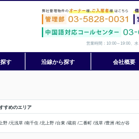
営業時間：10:00～19:00
ら探す
沿線から探す
会社概要
すすめのエリア
上野
/
元浅草
/
南千住
/
北上野
/
台東
/
蔵前
/
二番町
/
浅草
/
豊洲
/
松が谷