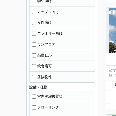
学生向け
カップル向け
賃貸
女性向け
ファミリー向け
ワンフロア
高層ビル
飲食店可
室内
帖・
居抜物件
設備・仕様
室内洗濯機置場
フローリング