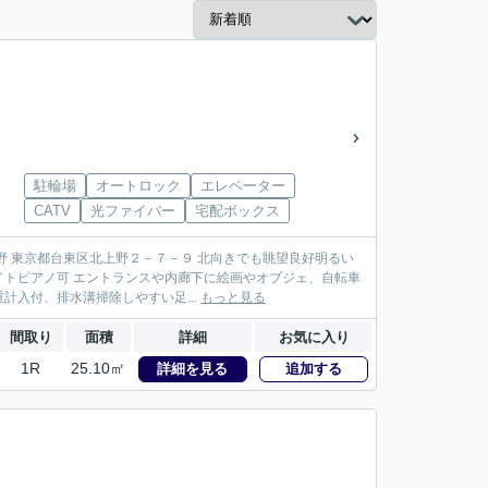
駐輪場
オートロック
エレベーター
CATV
光ファイバー
宅配ボックス
 東京都台東区北上野２－７－９ 北向きでも眺望良好明るい
ライトピアノ可 エントランスや内廊下に絵画やオブジェ、自転車
入付、排水溝掃除しやすい足...
もっと見る
間取り
面積
詳細
お気に入り
1R
25.10㎡
詳細を見る
追加する