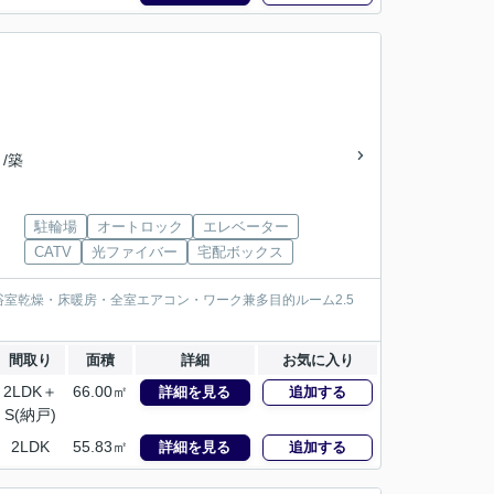
 /築
駐輪場
オートロック
エレベーター
CATV
光ファイバー
宅配ボックス
室乾燥・床暖房・全室エアコン・ワーク兼多目的ルーム2.5
間取り
面積
詳細
お気に入り
2LDK＋
66.00㎡
詳細を見る
追加する
S(納戸)
2LDK
55.83㎡
詳細を見る
追加する