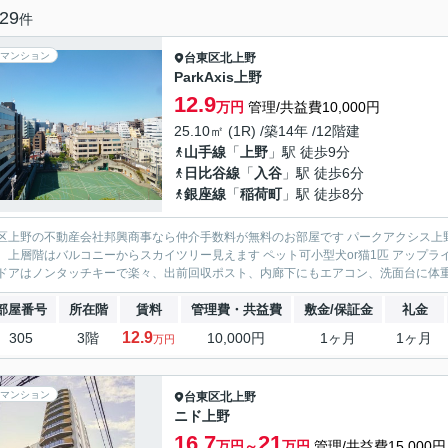
29
件
マンション
台東区
北上野
ParkAxis上野
12.9
万円
管理/共益費10,000円
25.10㎡ (1R) /築14年 /12階建
山手線
「
上野
」駅 徒歩9分
日比谷線
「
入谷
」駅 徒歩6分
銀座線
「
稲荷町
」駅 徒歩8分
区上野の不動産会社邦興商事なら仲介手数料が無料のお部屋です パークアクシス上野
、上層階はバルコニーからスカイツリー見えます ペット可小型犬or猫1匹 アップ
ドアはノンタッチキーで楽々、出前回収ポスト、内廊下にもエアコン、洗面台に体重計
部屋番号
所在階
賃料
管理費・共益費
敷金/保証金
礼金
12.9
305
3階
10,000円
1ヶ月
1ヶ月
万円
マンション
台東区
北上野
ニド上野
16.7
21
万円～
万円
管理/共益費15,000円