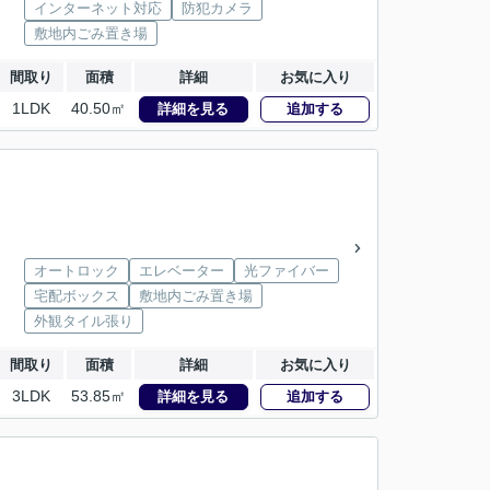
インターネット対応
防犯カメラ
敷地内ごみ置き場
間取り
面積
詳細
お気に入り
1LDK
40.50㎡
詳細を見る
追加する
オートロック
エレベーター
光ファイバー
宅配ボックス
敷地内ごみ置き場
外観タイル張り
間取り
面積
詳細
お気に入り
3LDK
53.85㎡
詳細を見る
追加する