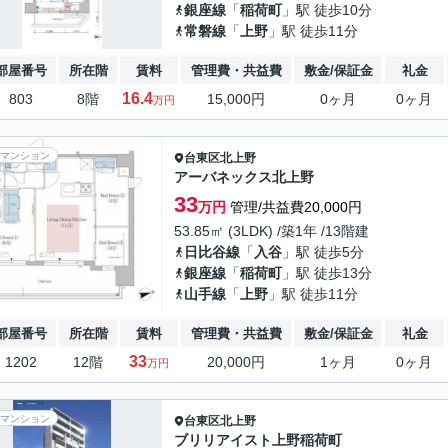
銀座線
「
稲荷町
」駅 徒歩10分
常磐線
「
上野
」駅 徒歩11分
部屋番号
所在階
賃料
管理費・共益費
敷金/保証金
礼金
16.4
803
8階
15,000円
0ヶ月
0ヶ月
万円
マンション
台東区
北上野
アーバネックス北上野
33
万円
管理/共益費20,000円
53.85㎡ (3LDK) /築1年 /13階建
日比谷線
「
入谷
」駅 徒歩5分
銀座線
「
稲荷町
」駅 徒歩13分
山手線
「
上野
」駅 徒歩11分
部屋番号
所在階
賃料
管理費・共益費
敷金/保証金
礼金
33
1202
12階
20,000円
1ヶ月
0ヶ月
万円
マンション
台東区
北上野
ブリリアイスト上野稲荷町