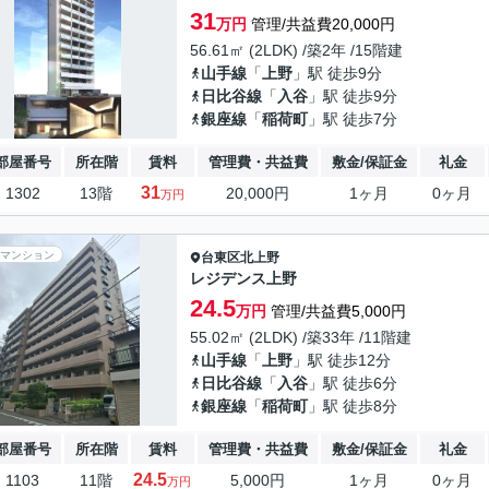
31
万円
管理/共益費20,000円
56.61㎡ (2LDK) /築2年 /15階建
山手線
「
上野
」駅 徒歩9分
日比谷線
「
入谷
」駅 徒歩9分
銀座線
「
稲荷町
」駅 徒歩7分
部屋番号
所在階
賃料
管理費・共益費
敷金/保証金
礼金
31
1302
13階
20,000円
1ヶ月
0ヶ月
万円
マンション
台東区
北上野
レジデンス上野
24.5
万円
管理/共益費5,000円
55.02㎡ (2LDK) /築33年 /11階建
山手線
「
上野
」駅 徒歩12分
日比谷線
「
入谷
」駅 徒歩6分
銀座線
「
稲荷町
」駅 徒歩8分
部屋番号
所在階
賃料
管理費・共益費
敷金/保証金
礼金
24.5
1103
11階
5,000円
1ヶ月
0ヶ月
万円