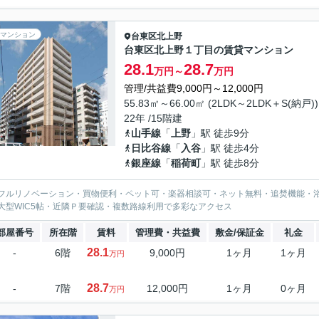
マンション
台東区
北上野
台東区北上野１丁目の賃貸マンション
28.1
28.7
万円～
万円
管理/共益費9,000円～12,000円
55.83㎡～66.00㎡ (2LDK～2LDK＋S(納戸))
22年 /15階建
山手線
「
上野
」駅 徒歩9分
日比谷線
「
入谷
」駅 徒歩4分
銀座線
「
稲荷町
」駅 徒歩8分
フルリノベーション・買物便利・ペット可・楽器相談可・ネット無料・追焚機能・浴
大型WIC5帖・近隣Ｐ要確認・複数路線利用で多彩なアクセス
部屋番号
所在階
賃料
管理費・共益費
敷金/保証金
礼金
28.1
-
6階
9,000円
1ヶ月
1ヶ月
万円
28.7
-
7階
12,000円
1ヶ月
0ヶ月
万円