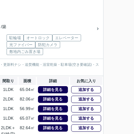
 /築
駐輪場
オートロック
エレベーター
光ファイバー
防犯カメラ
敷地内ごみ置き場
・更新料ナシ・追焚機能・浴室乾燥・駐車場(空き要確認)・ス
間取り
面積
詳細
お気に入り
1LDK
65.04㎡
詳細を見る
追加する
2LDK
82.06㎡
詳細を見る
追加する
1LDK
56.99㎡
詳細を見る
追加する
1LDK
65.07㎡
詳細を見る
追加する
2LDK＋
82.64㎡
詳細を見る
追加する