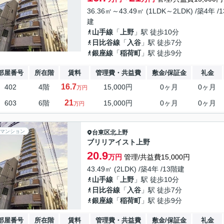
36.36㎡～43.49㎡ (1LDK～2LDK) /築4年 /
建
山手線
「
上野
」駅 徒歩10分
日比谷線
「
入谷
」駅 徒歩7分
銀座線
「
稲荷町
」駅 徒歩9分
部屋番号
所在階
賃料
管理費・共益費
敷金/保証金
礼金
16.7
402
4階
15,000円
0ヶ月
0ヶ月
万円
21
603
6階
15,000円
0ヶ月
0ヶ月
万円
マンション
台東区
北上野
ブリリアイスト上野
20.9
万円
管理/共益費15,000円
43.49㎡ (2LDK) /築4年 /13階建
山手線
「
上野
」駅 徒歩10分
日比谷線
「
入谷
」駅 徒歩7分
銀座線
「
稲荷町
」駅 徒歩9分
部屋番号
所在階
賃料
管理費・共益費
敷金/保証金
礼金