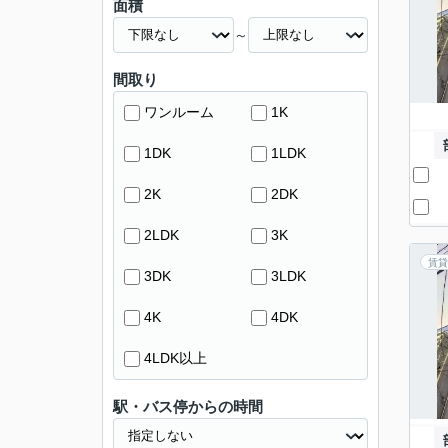
面積
～
間取り
ワンルーム
1K
1DK
1LDK
2K
2DK
2LDK
3K
賃貸
3DK
3LDK
4K
4DK
4LDK以上
駅・バス停からの時間