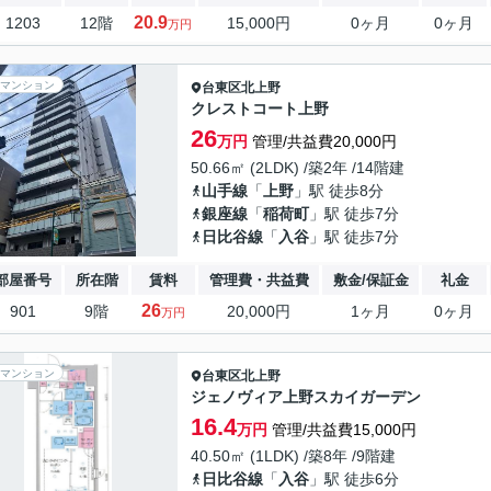
20.9
1203
12階
15,000円
0ヶ月
0ヶ月
万円
マンション
台東区
北上野
クレストコート上野
26
万円
管理/共益費20,000円
50.66㎡ (2LDK) /築2年 /14階建
山手線
「
上野
」駅 徒歩8分
銀座線
「
稲荷町
」駅 徒歩7分
日比谷線
「
入谷
」駅 徒歩7分
部屋番号
所在階
賃料
管理費・共益費
敷金/保証金
礼金
26
901
9階
20,000円
1ヶ月
0ヶ月
万円
マンション
台東区
北上野
ジェノヴィア上野スカイガーデン
16.4
万円
管理/共益費15,000円
40.50㎡ (1LDK) /築8年 /9階建
日比谷線
「
入谷
」駅 徒歩6分