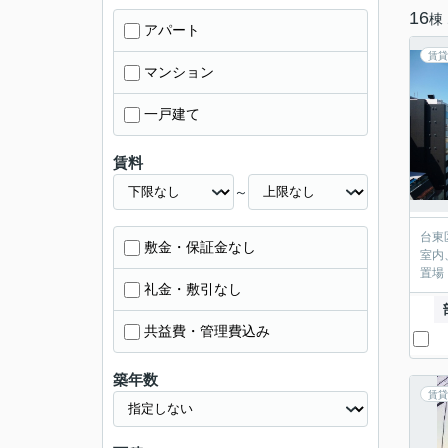
16
棟
アパート
賃貸
マンション
一戸建て
賃料
～
台東
敷金・保証金なし
室内
置場
礼金・敷引なし
共益費・管理費込み
築年数
賃貸