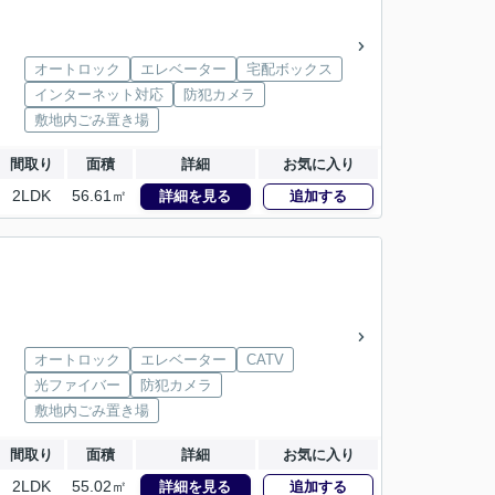
オートロック
エレベーター
宅配ボックス
インターネット対応
防犯カメラ
敷地内ごみ置き場
間取り
面積
詳細
お気に入り
2LDK
56.61㎡
詳細を見る
追加する
オートロック
エレベーター
CATV
光ファイバー
防犯カメラ
敷地内ごみ置き場
間取り
面積
詳細
お気に入り
2LDK
55.02㎡
詳細を見る
追加する