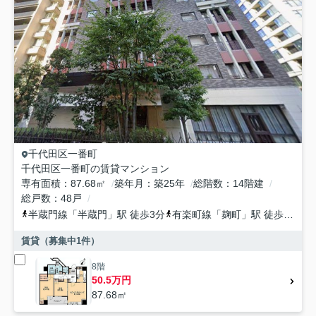
千代田区
一番町
千代田区一番町の賃貸マンション
専有面積
87.68㎡
築年月
築25年
総階数
14階建
総戸数
48戸
半蔵門線
「
半蔵門
」駅 徒歩3分
有楽町線
「
麹町
」駅 徒歩9分
総
賃貸（募集中
1
件）
8階
50.5万円
87.68㎡