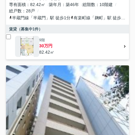
専有面積
82.42㎡
築年月
築46年
総階数
10階建
総戸数
28戸
半蔵門線
「
半蔵門
」駅 徒歩1分
有楽町線
「
麹町
」駅 徒歩5分
総
賃貸（募集中
1
件）
9階
30万円
82.42㎡