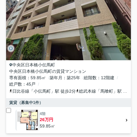
中央区
日本橋小伝馬町
中央区日本橋小伝馬町の賃貸マンション
専有面積
59.85㎡
築年月
築25年
総階数
12階建
総戸数
45戸
日比谷線
「
小伝馬町
」駅 徒歩2分
総武本線
「
馬喰町
」駅 徒歩5分
賃貸（募集中
1
件）
4階
26万円
59.85㎡