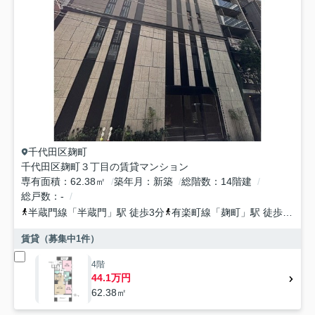
千代田区
麹町
千代田区麹町３丁目の賃貸マンション
専有面積
62.38㎡
築年月
新築
総階数
14階建
総戸数
-
半蔵門線
「
半蔵門
」駅 徒歩3分
有楽町線
「
麹町
」駅 徒歩3分
南
賃貸（募集中
1
件）
4階
44.1万円
62.38㎡