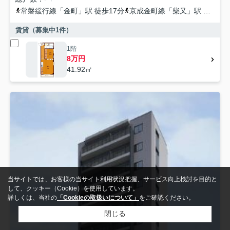
常磐緩行線
「
金町
」駅 徒歩17分
京成金町線
「
柴又
」駅 徒歩38分
賃貸（募集中
1
件）
1階
8万円
41.92㎡
当サイトでは、お客様の当サイト利用状況把握、サービス向上検討を目的と
して、クッキー（Cookie）を使用しています。
詳しくは、当社の
「Cookieの取扱いについて」
をご確認ください。
閉じる