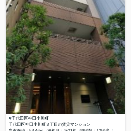
千代田区
神田小川町
千代田区神田小川町３丁目の賃貸マンション
専有面積
58.46㎡
築年月
築21年
総階数
12階建