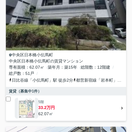
中央区
日本橋小伝馬町
中央区日本橋小伝馬町の賃貸マンション
専有面積
62.07㎡
築年月
築15年
総階数
12階建
総戸数
51戸
日比谷線
「
小伝馬町
」駅 徒歩2分
都営新宿線
「
岩本町
」駅 徒歩6分
賃貸（募集中
1
件）
5階
33.2万円
62.07㎡