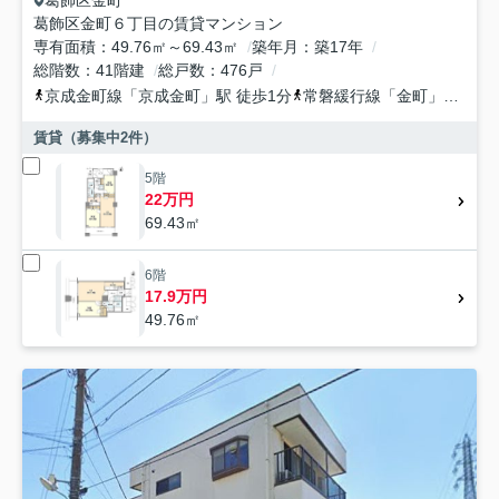
葛飾区
金町
葛飾区金町６丁目の賃貸マンション
専有面積
49.76㎡～69.43㎡
築年月
築17年
総階数
41階建
総戸数
476戸
京成金町線
「
京成金町
」駅 徒歩1分
常磐緩行線
「
金町
」駅 徒歩2分
賃貸（募集中
2
件）
5階
22万円
69.43㎡
6階
17.9万円
49.76㎡