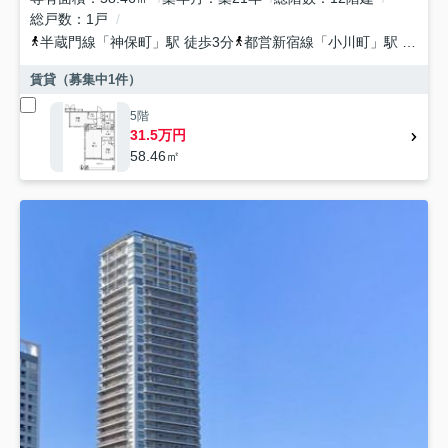
総戸数
1戸
半蔵門線
「
神保町
」駅 徒歩3分
都営新宿線
「
小川町
」駅 徒歩6分
賃貸（募集中
1
件）
5階
31.5万円
58.46㎡