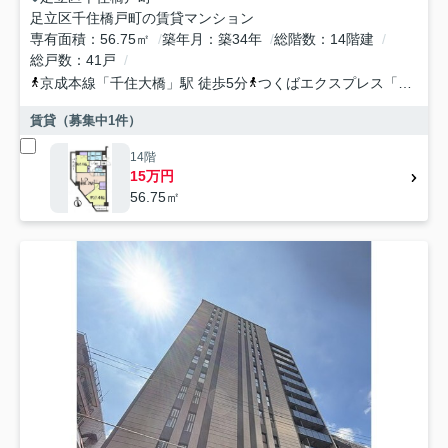
足立区千住橋戸町の賃貸マンション
専有面積
56.75㎡
築年月
築34年
総階数
14階建
総戸数
41戸
京成本線
「
千住大橋
」駅 徒歩5分
つくばエクスプレス
「
南千住
賃貸（募集中
1
件）
14階
15万円
56.75㎡