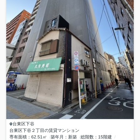
台東区
下谷
台東区下谷２丁目の賃貸マンション
専有面積
62.51㎡
築年月
新築
総階数
15階建