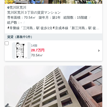
荒川区
荒川
荒川区荒川３丁目の賃貸マンション
専有面積
70.54㎡
築年月
築1年
総階数
15階建
総戸数
-
常磐線
「
三河島
」駅 徒歩1分
京成本線
「
新三河島
」駅 徒歩9分
賃貸（募集中
1
件）
14階
28.7万円
70.54㎡