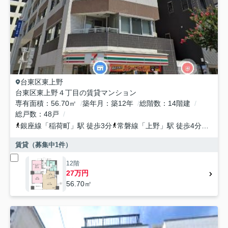
台東区
東上野
台東区東上野４丁目の賃貸マンション
専有面積
56.70㎡
築年月
築12年
総階数
14階建
総戸数
48戸
銀座線
「
稲荷町
」駅 徒歩3分
常磐線
「
上野
」駅 徒歩4分
都営大
賃貸（募集中
1
件）
12階
27万円
56.70㎡