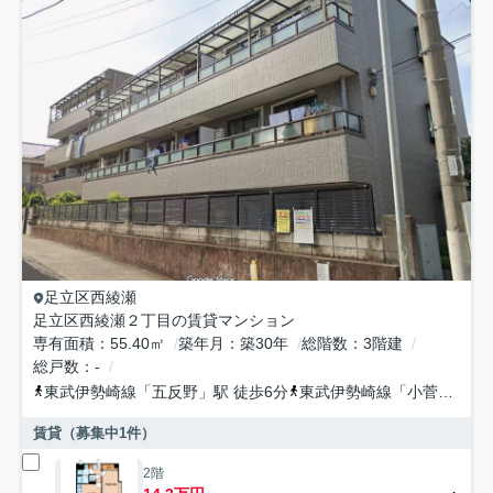
足立区
西綾瀬
足立区西綾瀬２丁目の賃貸マンション
専有面積
55.40㎡
築年月
築30年
総階数
3階建
総戸数
-
東武伊勢崎線
「
五反野
」駅 徒歩6分
東武伊勢崎線
「
小菅
」駅 徒
賃貸（募集中
1
件）
2階