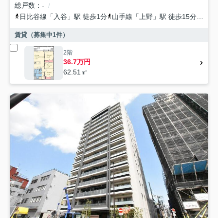
総戸数
-
日比谷線
「
入谷
」駅 徒歩1分
山手線
「
上野
」駅 徒歩15分
山手
賃貸（募集中
1
件）
2階
36.7万円
62.51㎡