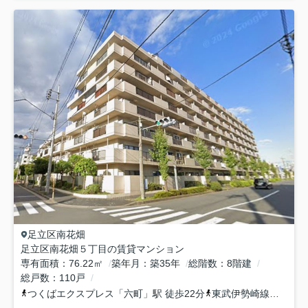
足立区
南花畑
足立区南花畑５丁目の賃貸マンション
専有面積
76.22㎡
築年月
築35年
総階数
8階建
総戸数
110戸
つくばエクスプレス
「
六町
」駅 徒歩22分
東武伊勢崎線
「
竹ノ塚