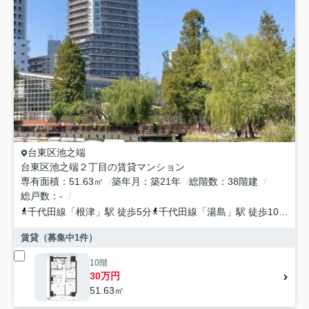
台東区
池之端
台東区池之端２丁目の賃貸マンション
専有面積
51.63㎡
築年月
築21年
総階数
38階建
総戸数
-
千代田線
「
根津
」駅 徒歩5分
千代田線
「
湯島
」駅 徒歩10分
山
賃貸（募集中
1
件）
10階
30万円
51.63㎡