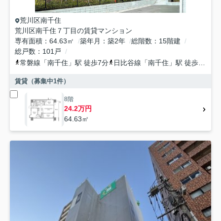
荒川区
南千住
荒川区南千住７丁目の賃貸マンション
専有面積
64.63㎡
築年月
築2年
総階数
15階建
総戸数
101戸
常磐線
「
南千住
」駅 徒歩7分
日比谷線
「
南千住
」駅 徒歩8分
賃貸（募集中
1
件）
8階
24.2万円
64.63㎡