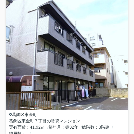
葛飾区
東金町
葛飾区東金町７丁目の賃貸マンション
専有面積
41.92㎡
築年月
築32年
総階数
3階建
総戸数
-