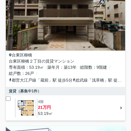
台東区
柳橋
台東区柳橋２丁目の賃貸マンション
専有面積
53.19㎡
築年月
築13年
総階数
9階建
総戸数
26戸
都営大江戸線
「
蔵前
」駅 徒歩5分
総武線
「
浅草橋
」駅 徒歩3分
賃貸（募集中
1
件）
4階
21万円
53.19㎡