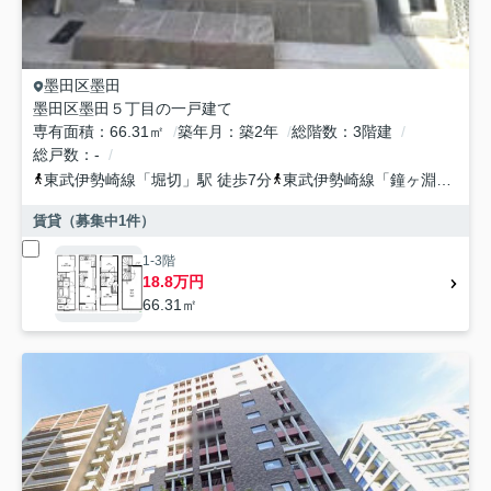
墨田区
墨田
墨田区墨田５丁目の一戸建て
専有面積
66.31㎡
築年月
築2年
総階数
3階建
総戸数
-
東武伊勢崎線
「
堀切
」駅 徒歩7分
東武伊勢崎線
「
鐘ヶ淵
」駅 徒
賃貸（募集中
1
件）
1-3階
18.8万円
66.31㎡