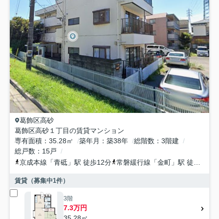
葛飾区
高砂
葛飾区高砂１丁目の賃貸マンション
専有面積
35.28㎡
築年月
築38年
総階数
3階建
総戸数
15戸
京成本線
「
青砥
」駅 徒歩12分
常磐緩行線
「
金町
」駅 徒歩13分
賃貸（募集中
1
件）
3階
7.3万円
35.28㎡