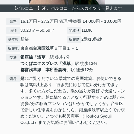
【バルコニー】5F、バルコニーからスカイツリー見えます
16.1万円～27.2万円 管理/共益費 14,000円～18,000円
賃料
30.20㎡～50.59㎡
1LDK
面積
間取り
新築
2階/13階建
築年数
所在階
東京都
台東区
浅草
６丁目１－１
所在地
銀座線
「
浅草
」駅 徒歩7分
交通
つくばエクスプレス
「
浅草
」駅 徒歩13分
都営浅草線
「
本所吾妻橋
」駅 徒歩12分
是非ご覧ください13階建ての高層建築。お使いできる
備考
駅は3駅以上あり、行き先に応じて使い分けができま
す。多くの方がこだわる、陽の当りが良好で快適なマン
ションです。朝に慌てることなく行動するために駅から
徒歩7分の駅近マンションはいかがでしょうか。台東区
で新しい住環境をお探しなら、銀座線浅草駅近くでお求
めください。いつでも邦興商事 （Houkou Syouji
Co.,Ltd）までお気軽にお問い合わせください。