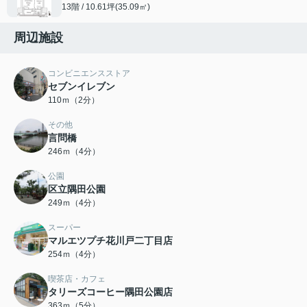
13階 / 10.61坪(35.09㎡)
周辺施設
コンビニエンスストア
セブンイレブン
110ｍ（2分）
その他
言問橋
246ｍ（4分）
公園
区立隅田公園
249ｍ（4分）
スーパー
マルエツプチ花川戸二丁目店
254ｍ（4分）
喫茶店・カフェ
タリーズコーヒー隅田公園店
363ｍ（5分）