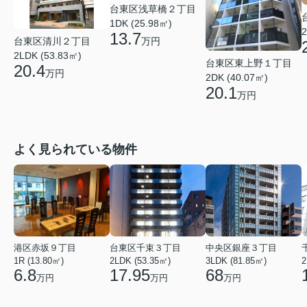
台東区浅草橋２丁目
1DK (25.98㎡)
2
13.7
台東区清川２丁目
万円
2LDK (53.83㎡)
台東区東上野１丁目
20.4
万円
2DK (40.07㎡)
20.1
万円
よく見られている物件
港区赤坂９丁目
台東区千束３丁目
中央区銀座３丁目
1R (13.80㎡)
2LDK (53.35㎡)
3LDK (81.85㎡)
2
6.8
17.95
68
万円
万円
万円