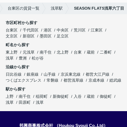
台東区の賃貸一覧
浅草駅
SEASON FLATS浅草六丁目
市区町村から探す
台東区
千代田区
港区
中央区
荒川区
江東区
文京区
新宿区
墨田区
足立区
町名から探す
東上野
元浅草
南千住
北上野
台東
蔵前
二番町
浅草
豊洲
松が谷
沿線から探す
日比谷線
銀座線
山手線
京浜東北線
都営大江戸線
つくばエクスプレス
常磐線
都営浅草線
京成本線
総武線
駅から探す
上野
南千住
稲荷町
新御徒町
入谷
蔵前
御徒町
浅草
田原町
浅草
邦興商事株式会社 （Houkou Syouji Co.,Ltd）