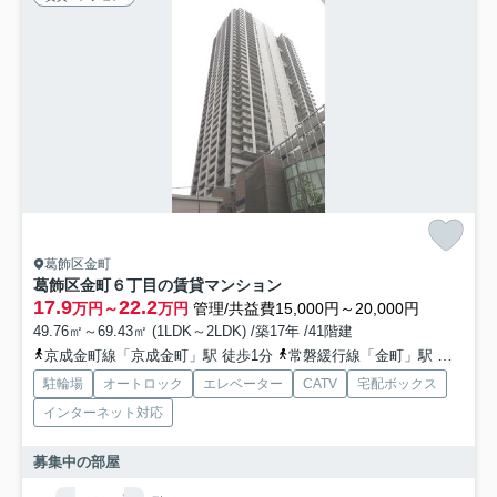
葛飾区金町
葛飾区金町６丁目の賃貸マンション
17.9
22.2
万円～
万円
管理/共益費15,000円～20,000円
49.76㎡～69.43㎡ (1LDK～2LDK) /築17年 /41階建
京成金町線「京成金町」駅 徒歩1分
常磐緩行線「金町」駅 徒歩2分
駐輪場
オートロック
エレベーター
CATV
宅配ボックス
インターネット対応
募集中の部屋