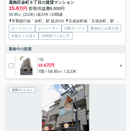
葛飾区金町６丁目の賃貸マンション
15.6
万円
管理/共益費8,000円
58.80㎡ (2LDK) /築22年 /10階建
常磐緩行線「金町」駅 徒歩5分
京成金町線「京成金町」駅 徒歩5分
オートロック
エレベーター
宅配ボックス
敷地内ごみ置き場
外観タイル張り
24時間ゴミ出し可
募集中の部屋
7階
15.6万円
7階 / 58.80㎡ / 2LDK
賃貸マンション