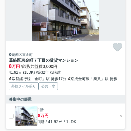
葛飾区東金町
葛飾区東金町７丁目の賃貸マンション
8
万円
管理/共益費3,000円
41.92㎡ (1LDK) /築32年 /3階建
常磐緩行線「金町」駅 徒歩17分
京成金町線「柴又」駅 徒歩38分
外観タイル張り
公共下水
募集中の部屋
1階
8万円
1階 / 41.92㎡ / 1LDK