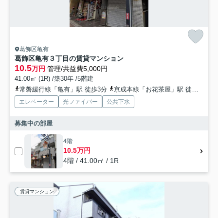
葛飾区亀有
葛飾区亀有３丁目の賃貸マンション
10.5
万円
管理/共益費5,000円
41.00㎡ (1R) /築30年 /5階建
常磐緩行線「亀有」駅 徒歩3分
京成本線「お花茶屋」駅 徒歩29分
エレベーター
光ファイバー
公共下水
募集中の部屋
4階
10.5万円
4階 / 41.00㎡ / 1R
賃貸マンション