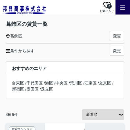
0
お気に入り
葛飾区の賃貸一覧
葛飾区
変更
条件から探す
変更
おすすめのエリア
台東区
/
千代田区
/
港区
/
中央区
/
荒川区
/
江東区
/
文京区
/
新宿区
/
墨田区
/
足立区
4
棟
5
件
賃貸マンション