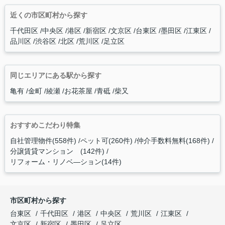
近くの市区町村から探す
千代田区
中央区
港区
新宿区
文京区
台東区
墨田区
江東区
品川区
渋谷区
北区
荒川区
足立区
同じエリアにある駅から探す
亀有
金町
綾瀬
お花茶屋
青砥
柴又
おすすめこだわり特集
自社管理物件(558件)
ペット可(260件)
仲介手数料無料(168件)
分譲賃貸マンション (142件)
リフォーム・リノベ―ション(14件)
市区町村から探す
台東区
千代田区
港区
中央区
荒川区
江東区
文京区
新宿区
墨田区
足立区