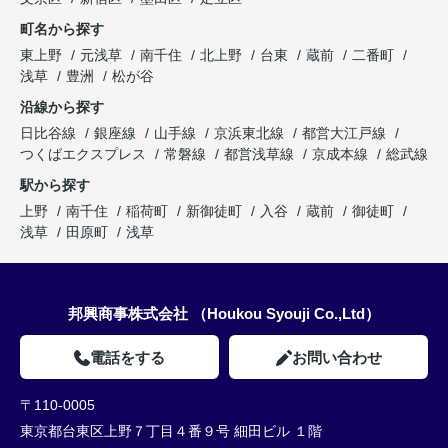
町名から探す
東上野
元浅草
南千住
北上野
台東
蔵前
二番町
浅草
豊洲
松が谷
沿線から探す
日比谷線
銀座線
山手線
京浜東北線
都営大江戸線
つくばエクスプレス
常磐線
都営浅草線
京成本線
総武線
駅から探す
上野
南千住
稲荷町
新御徒町
入谷
蔵前
御徒町
浅草
田原町
浅草
邦興商事株式会社 （Houkou Syouji Co.,Ltd）
電話をする
お問い合わせ
〒110-0005
東京都台東区上野７丁目４番９号 細田ビル １階