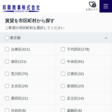
0
お気に入り
賃貸を市区町村から探す
ご希望の市区町村を選択してください
東京都
台東区(411)
千代田区(178)
港区(121)
中央区(81)
荒川区(70)
江東区(32)
文京区(29)
新宿区(23)
墨田区(21)
足立区(14)
渋谷区(8)
葛飾区(6)