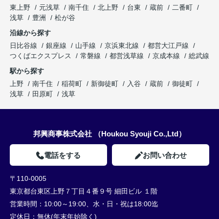
東上野
元浅草
南千住
北上野
台東
蔵前
二番町
浅草
豊洲
松が谷
沿線から探す
日比谷線
銀座線
山手線
京浜東北線
都営大江戸線
つくばエクスプレス
常磐線
都営浅草線
京成本線
総武線
駅から探す
上野
南千住
稲荷町
新御徒町
入谷
蔵前
御徒町
浅草
田原町
浅草
邦興商事株式会社 （Houkou Syouji Co.,Ltd）
電話をする
お問い合わせ
〒110-0005
東京都台東区上野７丁目４番９号 細田ビル １階
営業時間：
10:00～19:00、水・日・祝は18:00迄
定休日：
無休(年末年始除く)