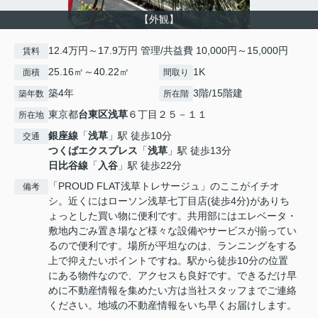
【外観】
12.4万円～17.9万円 管理/共益費 10,000円～15,000円
賃料
25.16㎡～40.22㎡
1K
面積
間取り
築4年
3階/15階建
築年数
所在階
東京都
台東区
浅草
６丁目２５－１１
所在地
銀座線
「
浅草
」駅 徒歩10分
交通
つくばエクスプレス
「
浅草
」駅 徒歩13分
日比谷線
「
入谷
」駅 徒歩22分
「PROUD FLAT浅草トレサージュ」のここがイチオ
備考
シ。近くにはローソン浅草七丁目店(徒歩4分)がありち
ょっとした買い物に便利です。共用部にはエレベータ・
敷地内ごみ置き場など様々な設備やサービスが揃ってい
るので便利です。場所が平坦なのは、ランニングをする
上で抑えたいポイントですね。駅から徒歩10分の位置
にある物件なので、アクセスも良好です。できるだけ早
めに不動産情報を集めたい方は当社スタッフまでご連絡
ください。地域の不動産情報をいち早くお届けします。