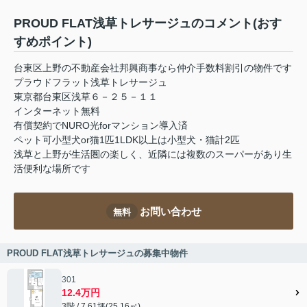
PROUD FLAT浅草トレサージュのコメント(おす
すめポイント)
台東区上野の不動産会社邦興商事なら仲介手数料割引の物件です
プラウドフラット浅草トレサージュ
東京都台東区浅草６－２５－１１
インターネット無料
有償契約でNURO光forマンション導入済
ペット可小型犬or猫1匹1LDK以上は小型犬・猫計2匹
浅草と上野が生活圏の楽しく、近隣には複数のスーパーがあり生
活便利な場所です
お問い合わせ
無料
PROUD FLAT浅草トレサージュの募集中物件
301
12.4万円
3階 / 7.61坪(25.16㎡)