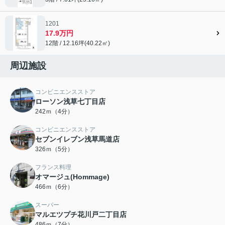
1201
17.9万円
12階 / 12.16坪(40.22㎡)
周辺施設
コンビニエンスストア
ローソン浅草七丁目店
242ｍ（4分）
コンビニエンスストア
セブンイレブン浅草馬道店
326ｍ（5分）
フランス料理
オマージュ(Hommage)
466ｍ（6分）
スーパー
マルエツプチ花川戸二丁目店
486ｍ（7分）