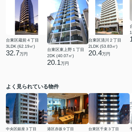
1
台東区蔵前４丁目
台東区清川２丁目
3LDK (62.19㎡)
2LDK (53.83㎡)
台東区東上野１丁目
32.7
20.4
万円
万円
2DK (40.07㎡)
20.1
万円
よく見られている物件
中央区銀座３丁目
港区赤坂９丁目
台東区千束３丁目