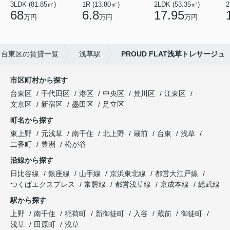
3LDK (81.85㎡)
1R (13.80㎡)
2LDK (53.35㎡)
2
68
6.8
17.95
万円
万円
万円
台東区の賃貸一覧
浅草駅
PROUD FLAT浅草トレサージュ
市区町村から探す
台東区
千代田区
港区
中央区
荒川区
江東区
文京区
新宿区
墨田区
足立区
町名から探す
東上野
元浅草
南千住
北上野
蔵前
台東
浅草
二番町
豊洲
松が谷
沿線から探す
日比谷線
銀座線
山手線
京浜東北線
都営大江戸線
つくばエクスプレス
常磐線
都営浅草線
京成本線
総武線
駅から探す
上野
南千住
稲荷町
新御徒町
入谷
蔵前
御徒町
浅草
田原町
浅草