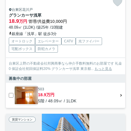
台東区花川戸
グランカーサ浅草
18.9
万円
管理/共益費10,000円
48.09㎡ (1LDK) /築25年 /10階建
銀座線「浅草」駅 徒歩3分
オートロック
エレベーター
CATV
光ファイバー
宅配ボックス
防犯カメラ
台東区上野の不動産会社邦興商事なら仲介手数料無料のお部屋です 礼金
0 保証会社初回保証料20% グランカーサ浅草 東京都...
もっと見る
募集中の部屋
503
18.9万円
5階 / 48.09㎡ / 1LDK
賃貸マンション