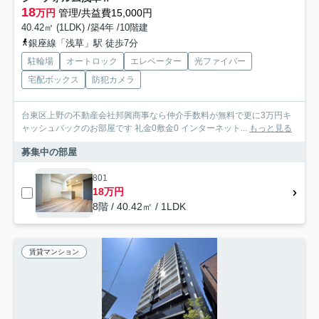
18
万円
管理/共益費15,000円
40.42㎡ (1LDK) /築4年 /10階建
銀座線「浅草」駅 徒歩7分
駐輪場
オートロック
エレベーター
光ファイバー
宅配ボックス
防犯カメラ
台東区上野の不動産会社邦興商事なら仲介手数料が無料で更に3万円キ
ャッシュバックのお部屋です 礼金0敷金0 インターネット...
もっと見る
募集中の部屋
801
18万円
8階 / 40.42㎡ / 1LDK
賃貸マンション