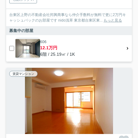
台東区上野の不動産会社邦興商事なら仲介手数料が無料で更に2万円キ
ャッシュバックのお部屋です nido浅草 東京都台東区東...
もっと見る
募集中の部屋
606
12.1万円
6階 / 25.19㎡ / 1K
賃貸マンション