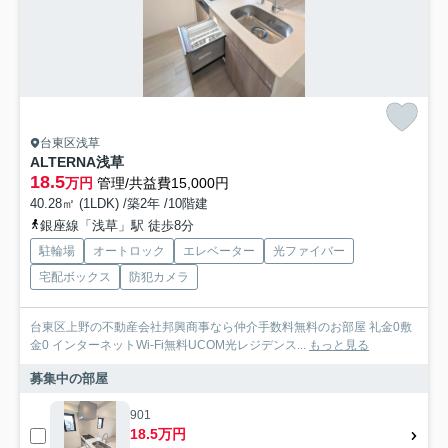
台東区浅草
ALTERNA浅草
18.5
万円
管理/共益費15,000円
40.28㎡ (1LDK) /築2年 /10階建
銀座線「浅草」駅 徒歩8分
駐輪場
オートロック
エレベーター
光ファイバー
宅配ボックス
防犯カメラ
台東区上野の不動産会社邦興商事なら仲介手数料無料のお部屋 礼金0敷
金0 インターネットWi-Fi無料UCOM光レジデンス...
もっと見る
募集中の部屋
901
18.5万円