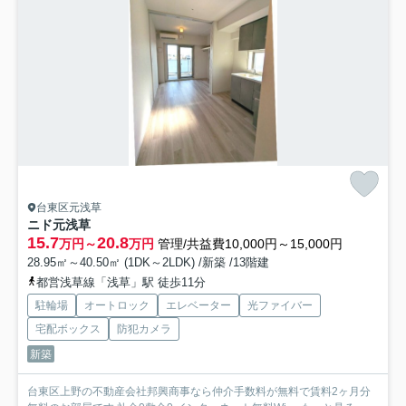
台東区元浅草
ニド元浅草
15.7
20.8
万円～
万円
管理/共益費10,000円～15,000円
28.95㎡～40.50㎡ (1DK～2LDK) /新築 /13階建
都営浅草線「浅草」駅 徒歩11分
駐輪場
オートロック
エレベーター
光ファイバー
宅配ボックス
防犯カメラ
新築
台東区上野の不動産会社邦興商事なら仲介手数料が無料で賃料2ヶ月分