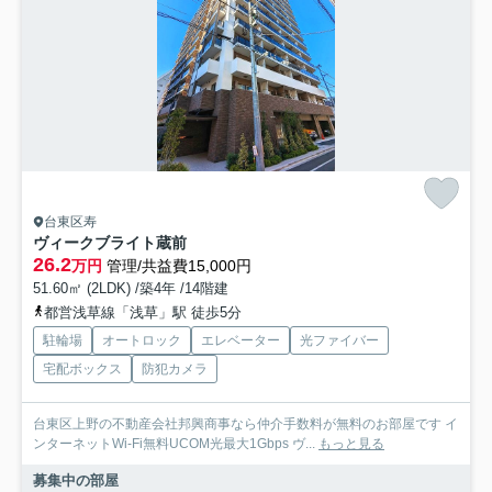
台東区寿
ヴィークブライト蔵前
26.2
万円
管理/共益費15,000円
51.60㎡ (2LDK) /築4年 /14階建
都営浅草線「浅草」駅 徒歩5分
駐輪場
オートロック
エレベーター
光ファイバー
宅配ボックス
防犯カメラ
台東区上野の不動産会社邦興商事なら仲介手数料が無料のお部屋です イ
ンターネットWi-Fi無料UCOM光最大1Gbps ヴ...
もっと見る
募集中の部屋