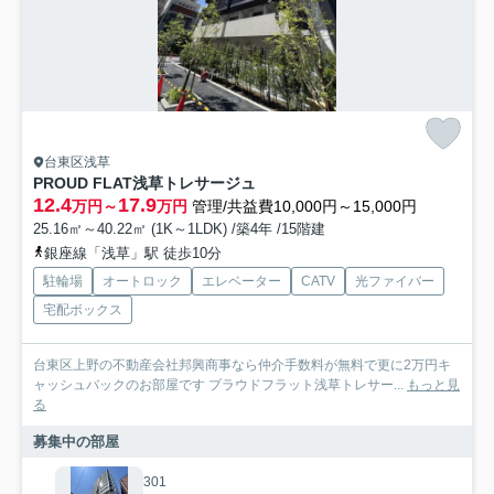
台東区浅草
PROUD FLAT浅草トレサージュ
12.4
17.9
万円～
万円
管理/共益費10,000円～15,000円
25.16㎡～40.22㎡ (1K～1LDK) /築4年 /15階建
銀座線「浅草」駅 徒歩10分
駐輪場
オートロック
エレベーター
CATV
光ファイバー
宅配ボックス
台東区上野の不動産会社邦興商事なら仲介手数料が無料で更に2万円キ
ャッシュバックのお部屋です プラウドフラット浅草トレサー...
もっと見
る
募集中の部屋
301