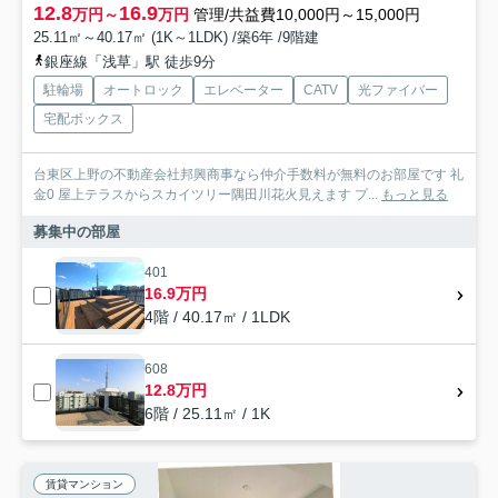
12.8
16.9
万円～
万円
管理/共益費10,000円～15,000円
25.11㎡～40.17㎡ (1K～1LDK) /築6年 /9階建
銀座線「浅草」駅 徒歩9分
駐輪場
オートロック
エレベーター
CATV
光ファイバー
宅配ボックス
台東区上野の不動産会社邦興商事なら仲介手数料が無料のお部屋です 礼
金0 屋上テラスからスカイツリー隅田川花火見えます プ...
もっと見る
募集中の部屋
401
16.9万円
4階 / 40.17㎡ / 1LDK
608
12.8万円
6階 / 25.11㎡ / 1K
賃貸マンション