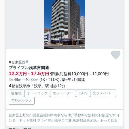
台東区浅草
プライマル浅草言問通
12.2
17.5
万円～
万円
管理/共益費10,000円～12,000円
25.48㎡～40.33㎡ (1K～1LDK) /築6年 /12階建
都営浅草線「浅草」駅 徒歩12分
駐輪場
オートロック
エレベーター
CATV
光ファイバー
宅配ボックス
台東区上野の不動産会社邦興商事なら仲介手数料が無料のお部屋です イ
ンターネット無料 プライマル浅草言問通 東京都台東区浅...
もっと見る