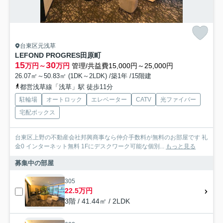
台東区元浅草
LEFOND PROGRES田原町
15
30
万円～
万円
管理/共益費15,000円～25,000円
26.07㎡～50.83㎡ (1DK～2LDK) /築1年 /15階建
都営浅草線「浅草」駅 徒歩11分
駐輪場
オートロック
エレベーター
CATV
光ファイバー
宅配ボックス
台東区上野の不動産会社邦興商事なら仲介手数料が無料のお部屋です 礼
金0 インターネット無料 1Fにデスクワーク可能な個別...
もっと見る
募集中の部屋
305
22.5万円
3階 / 41.44㎡ / 2LDK