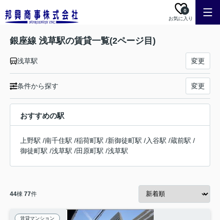
0
お気に入り
銀座線 浅草駅の賃貸一覧(2ページ目)
浅草駅
変更
条件から探す
変更
おすすめの駅
上野駅
/
南千住駅
/
稲荷町駅
/
新御徒町駅
/
入谷駅
/
蔵前駅
/
御徒町駅
/
浅草駅
/
田原町駅
/
浅草駅
44
棟
77
件
賃貸マンション