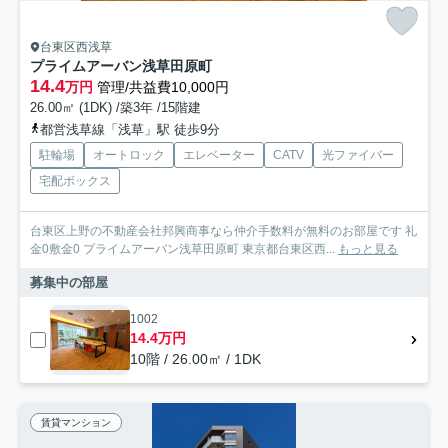
台東区西浅草
プライムアーバン浅草田原町
14.4
万円
管理/共益費10,000円
26.00㎡ (1DK) /築3年 /15階建
都営浅草線「浅草」駅 徒歩9分
駐輪場
オートロック
エレベーター
CATV
光ファイバー
宅配ボックス
台東区上野の不動産会社邦興商事なら仲介手数料が無料のお部屋です 礼
金0敷金0 プライムアーバン浅草田原町 東京都台東区西...
もっと見る
募集中の部屋
1002
14.4万円
10階 / 26.00㎡ / 1DK
賃貸マンション