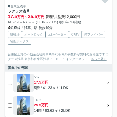
台東区浅草
ラクラス浅草
17.5
25.5
万円～
万円
管理/共益費12,000円
41.23㎡～63.62㎡ (1LDK～2LDK) /築6年 /14階建
銀座線「浅草」駅 徒歩10分
駐輪場
オートロック
エレベーター
CATV
光ファイバー
宅配ボックス
台東区上野の不動産会社邦興商事なら仲介手数料が無料のお部屋です ラ
クラス浅草 東京都台東区浅草７－６－５ インターネット...
もっと見る
募集中の部屋
502
17.5万円
5階 / 41.23㎡ / 1LDK
1402
25.5万円
14階 / 63.62㎡ / 2LDK