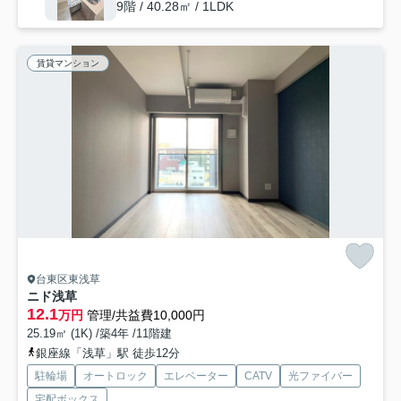
9階 / 40.28㎡ / 1LDK
賃貸マンション
台東区東浅草
ニド浅草
12.1
万円
管理/共益費10,000円
25.19㎡ (1K) /築4年 /11階建
銀座線「浅草」駅 徒歩12分
駐輪場
オートロック
エレベーター
CATV
光ファイバー
宅配ボックス