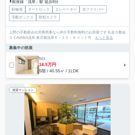
銀座線「浅草」駅 徒歩8分
駐輪場
オートロック
エレベーター
光ファイバー
宅配ボックス
防犯カメラ
上野の不動産会社邦興商事なら仲介手数料無料のお部屋です 礼金０敷金
０ CAVANA浅草 東京都浅草６－２０－９ ペット可...
もっと見る
募集中の部屋
501
16.5万円
5階 / 40.55㎡ / 1LDK
賃貸マンション