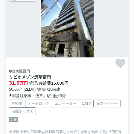
台東区雷門
リビオメゾン浅草雷門
31.9
万円
管理/共益費15,000円
50.88㎡ (2LDK) /新築 /15階建
都営浅草線「浅草」駅 徒歩3分
駐輪場
オートロック
エレベーター
CATV
光ファイバー
宅配ボックス
新築
台東区上野の不動産会社邦興商事なら仲介手数料が無料で更に5万円キ