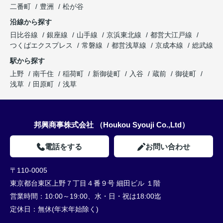
二番町
豊洲
松が谷
沿線から探す
日比谷線
銀座線
山手線
京浜東北線
都営大江戸線
つくばエクスプレス
常磐線
都営浅草線
京成本線
総武線
駅から探す
上野
南千住
稲荷町
新御徒町
入谷
蔵前
御徒町
浅草
田原町
浅草
邦興商事株式会社 （Houkou Syouji Co.,Ltd）
電話をする
お問い合わせ
〒110-0005
東京都台東区上野７丁目４番９号 細田ビル １階
営業時間：
10:00～19:00、水・日・祝は18:00迄
定休日：
無休(年末年始除く)