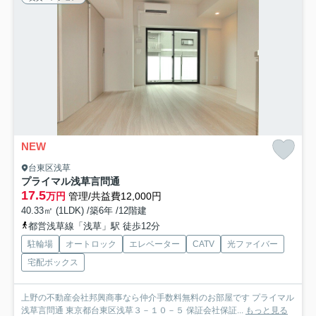
NEW
台東区浅草
プライマル浅草言問通
17.5
万円
管理/共益費12,000円
40.33㎡ (1LDK) /築6年 /12階建
都営浅草線「浅草」駅 徒歩12分
駐輪場
オートロック
エレベーター
CATV
光ファイバー
宅配ボックス
上野の不動産会社邦興商事なら仲介手数料無料のお部屋です プライマル
浅草言問通 東京都台東区浅草３－１０－５ 保証会社保証...
もっと見る