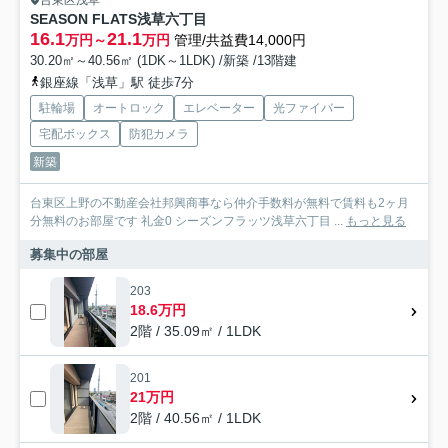
台東区浅草
SEASON FLATS浅草六丁目
16.1
21.1
万円～
万円
管理/共益費14,000円
30.20㎡～40.56㎡ (1DK～1LDK) /新築 /13階建
銀座線「浅草」駅 徒歩7分
駐輪場
オートロック
エレベーター
光ファイバー
宅配ボックス
防犯カメラ
新築
台東区上野の不動産会社邦興商事なら仲介手数料が無料で賃料も2ヶ月
分無料のお部屋です 礼金0 シーズンフラッツ浅草六丁目 ...
もっと見る
募集中の部屋
203
18.6万円
2階 / 35.09㎡ / 1LDK
201
21万円
2階 / 40.56㎡ / 1LDK