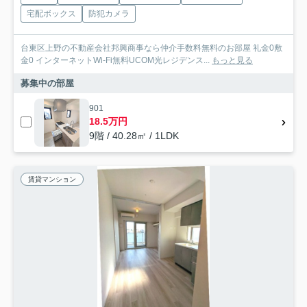
宅配ボックス
防犯カメラ
台東区上野の不動産会社邦興商事なら仲介手数料無料のお部屋 礼金0敷
金0 インターネットWi-Fi無料UCOM光レジデンス...
もっと見る
募集中の部屋
901
18.5万円
9階 / 40.28㎡ / 1LDK
賃貸マンション