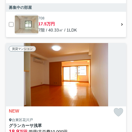
募集中の部屋
708
17.5万円
7階 / 40.33㎡ / 1LDK
賃貸マンション
NEW
台東区花川戸
グランカーサ浅草
18.9
万円
管理/共益費10,000円