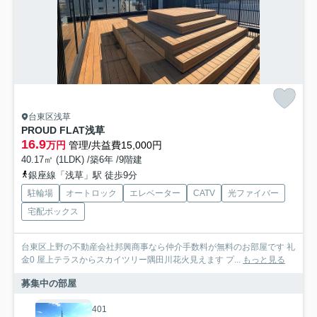
台東区浅草
PROUD FLAT浅草
16.9
万円
管理/共益費15,000円
40.17㎡ (1LDK) /築6年 /9階建
銀座線「浅草」駅 徒歩9分
駐輪場
オートロック
エレベーター
CATV
光ファイバー
宅配ボックス
台東区上野の不動産会社邦興商事なら仲介手数料が無料のお部屋です 礼
金0 屋上テラスからスカイツリー隅田川花火見えます プ...
もっと見る
募集中の部屋
401