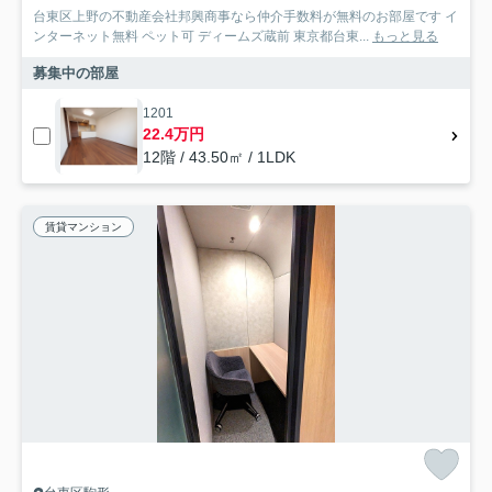
台東区上野の不動産会社邦興商事なら仲介手数料が無料のお部屋です イ
ンターネット無料 ペット可 ディームズ蔵前 東京都台東...
もっと見る
募集中の部屋
1201
22.4万円
12階 / 43.50㎡ / 1LDK
賃貸マンション