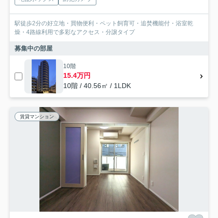
駅徒歩2分の好立地・買物便利・ペット飼育可・追焚機能付・浴室乾
燥・4路線利用で多彩なアクセス・分譲タイプ
募集中の部屋
10階
15.4万円
10階 / 40.56㎡ / 1LDK
賃貸マンション