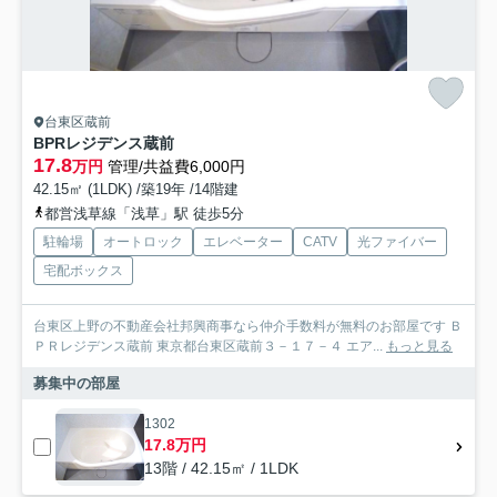
台東区蔵前
BPRレジデンス蔵前
17.8
万円
管理/共益費6,000円
42.15㎡ (1LDK) /築19年 /14階建
都営浅草線「浅草」駅 徒歩5分
駐輪場
オートロック
エレベーター
CATV
光ファイバー
宅配ボックス
台東区上野の不動産会社邦興商事なら仲介手数料が無料のお部屋です Ｂ
ＰＲレジデンス蔵前 東京都台東区蔵前３－１７－４ エア...
もっと見る
募集中の部屋
1302
17.8万円
13階 / 42.15㎡ / 1LDK