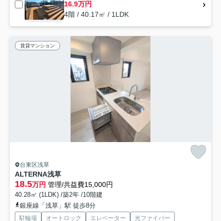
16.9万円
4階 / 40.17㎡ / 1LDK
賃貸マンション
台東区浅草
ALTERNA浅草
18.5
万円
管理/共益費15,000円
40.28㎡ (1LDK) /築2年 /10階建
銀座線「浅草」駅 徒歩8分
駐輪場
オートロック
エレベーター
光ファイバー