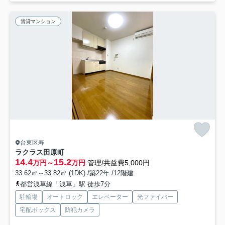
賃貸マンション
台東区寿
ラクラス田原町
14.4
15.2
万円～
万円
管理/共益費5,000円
33.62㎡～33.82㎡ (1DK) /築22年 /12階建
都営浅草線「浅草」駅 徒歩7分
駐輪場
オートロック
エレベーター
光ファイバー
宅配ボックス
防犯カメラ