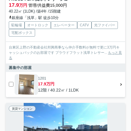
17.9
万円
管理/共益費15,000円
40.22㎡ (1LDK) /築4年 /15階建
銀座線「浅草」駅 徒歩10分
駐輪場
オートロック
エレベーター
CATV
光ファイバー
宅配ボックス
台東区上野の不動産会社邦興商事なら仲介手数料が無料で更に3万円キ
ャッシュバックのお部屋です プラウドフラット浅草トレサー...
もっと見
る
募集中の部屋
1201
17.9万円
12階 / 40.22㎡ / 1LDK
賃貸マンション