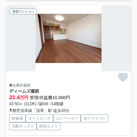
賃貸マンション
台東区蔵前
ディームズ蔵前
22.4
万円
管理/共益費10,000円
43.50㎡ (1LDK) /築6年 /14階建
都営浅草線「浅草」駅 徒歩10分
駐輪場
オートロック
エレベーター
光ファイバー
宅配ボックス
防犯カメラ