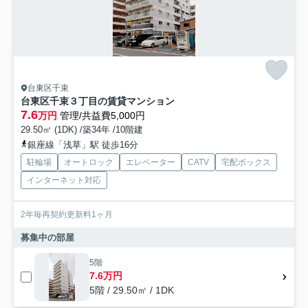
台東区千束
台東区千束３丁目の賃貸マンション
7.6
万円
管理/共益費5,000円
29.50㎡ (1DK) /築34年 /10階建
銀座線「浅草」駅 徒歩16分
駐輪場
オートロック
エレベーター
CATV
宅配ボックス
インターネット対応
2年毎再契約更新料1ヶ月
募集中の部屋
5階
7.6万円
5階 / 29.50㎡ / 1DK