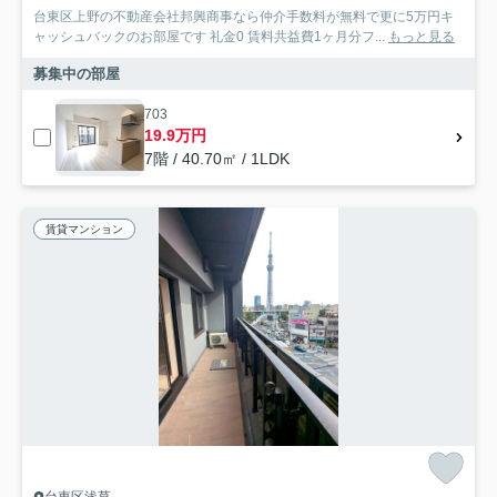
台東区上野の不動産会社邦興商事なら仲介手数料が無料で更に5万円キ
ャッシュバックのお部屋です 礼金0 賃料共益費1ヶ月分フ...
もっと見る
募集中の部屋
703
19.9万円
7階 / 40.70㎡ / 1LDK
賃貸マンション