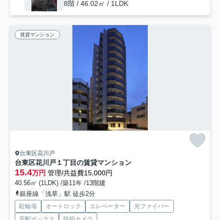
8階 / 46.02㎡ / 1LDK
賃貸マンション
台東区花川戸
台東区花川戸１丁目の賃貸マンション
15.4
万円
管理/共益費15,000円
40.56㎡ (1LDK) /築11年 /13階建
銀座線「浅草」駅 徒歩2分
駐輪場
オートロック
エレベーター
光ファイバー
宅配ボックス
防犯カメラ