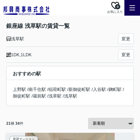
0
お気に入り
銀座線 浅草駅の賃貸一覧
浅草駅
変更
1DK,1LDK
変更
おすすめの駅
上野駅
/
南千住駅
/
稲荷町駅
/
新御徒町駅
/
入谷駅
/
麹町駅
/
御徒町駅
/
蔵前駅
/
浅草駅
/
浅草駅
21
棟
34
件
賃貸マンション