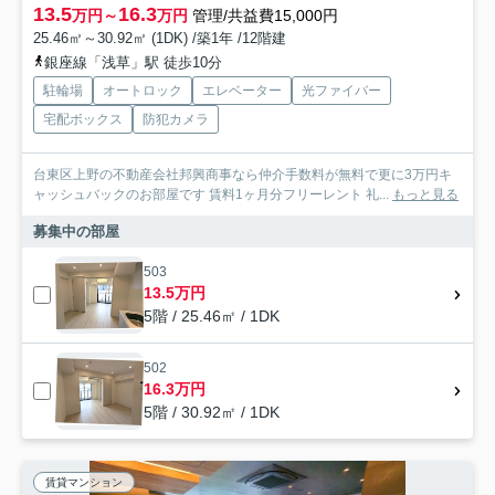
13.5
16.3
万円～
万円
管理/共益費15,000円
25.46㎡～30.92㎡ (1DK) /築1年 /12階建
銀座線「浅草」駅 徒歩10分
駐輪場
オートロック
エレベーター
光ファイバー
宅配ボックス
防犯カメラ
台東区上野の不動産会社邦興商事なら仲介手数料が無料で更に3万円キ
ャッシュバックのお部屋です 賃料1ヶ月分フリーレント 礼...
もっと見る
募集中の部屋
503
13.5万円
5階 / 25.46㎡ / 1DK
502
16.3万円
5階 / 30.92㎡ / 1DK
賃貸マンション