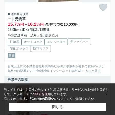
台東区元浅草
ニド元浅草
15.7
16.2
万円～
万円
管理/共益費10,000円
28.95㎡ (1DK) /新築 /13階建
都営浅草線「浅草」駅 徒歩11分
駐輪場
オートロック
エレベーター
光ファイバー
宅配ボックス
防犯カメラ
新築
台東区上野の不動産会社邦興商事なら仲介手数料が無料で賃料2ヶ月分
無料のお部屋です 礼金0敷金0 インターネット無料Wi-...
もっと見る
募集中の部屋
402
当サイトでは、お客様の当サイト利用状況把握、サービス向上検討を目的と
15.7万円
して、クッキー（Cookie）を使用しています。
4階 / 28.95㎡ / 1DK
詳しくは、当社の
「Cookieの取扱いについて」
をご確認ください。
閉じる
1102