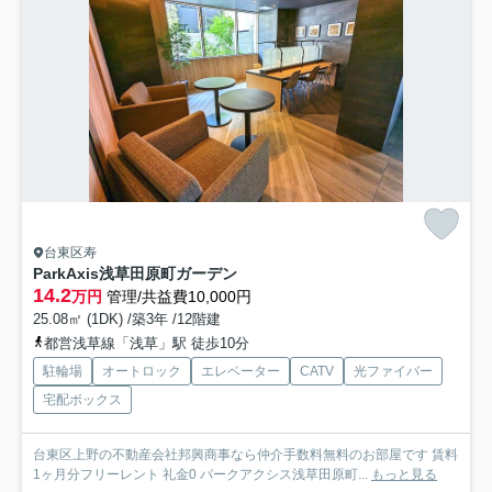
台東区寿
ParkAxis浅草田原町ガーデン
14.2
万円
管理/共益費10,000円
25.08㎡ (1DK) /築3年 /12階建
都営浅草線「浅草」駅 徒歩10分
駐輪場
オートロック
エレベーター
CATV
光ファイバー
宅配ボックス
台東区上野の不動産会社邦興商事なら仲介手数料無料のお部屋です 賃料
1ヶ月分フリーレント 礼金0 パークアクシス浅草田原町...
もっと見る