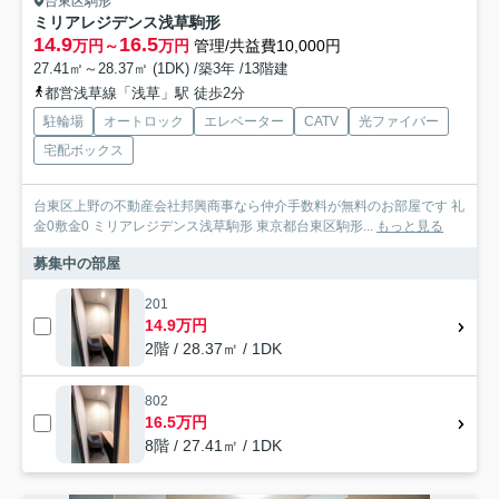
台東区駒形
ミリアレジデンス浅草駒形
14.9
16.5
万円～
万円
管理/共益費10,000円
27.41㎡～28.37㎡ (1DK) /築3年 /13階建
都営浅草線「浅草」駅 徒歩2分
駐輪場
オートロック
エレベーター
CATV
光ファイバー
宅配ボックス
台東区上野の不動産会社邦興商事なら仲介手数料が無料のお部屋です 礼
金0敷金0 ミリアレジデンス浅草駒形 東京都台東区駒形...
もっと見る
募集中の部屋
201
14.9万円
2階 / 28.37㎡ / 1DK
802
16.5万円
8階 / 27.41㎡ / 1DK