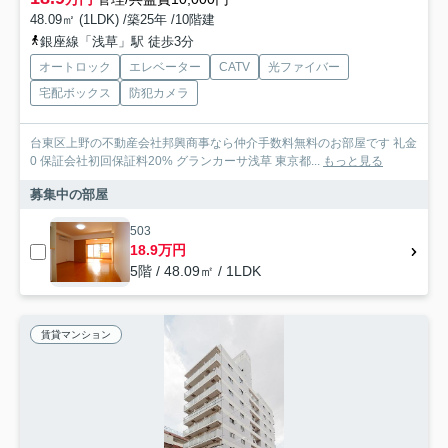
48.09㎡ (1LDK) /築25年 /10階建
銀座線「浅草」駅 徒歩3分
オートロック
エレベーター
CATV
光ファイバー
宅配ボックス
防犯カメラ
台東区上野の不動産会社邦興商事なら仲介手数料無料のお部屋です 礼金
0 保証会社初回保証料20% グランカーサ浅草 東京都...
もっと見る
募集中の部屋
503
18.9万円
5階 / 48.09㎡ / 1LDK
賃貸マンション