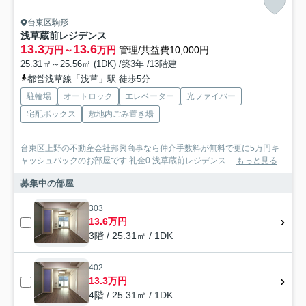
台東区駒形
浅草蔵前レジデンス
13.3
13.6
万円～
万円
管理/共益費10,000円
25.31㎡～25.56㎡ (1DK) /築3年 /13階建
都営浅草線「浅草」駅 徒歩5分
駐輪場
オートロック
エレベーター
光ファイバー
宅配ボックス
敷地内ごみ置き場
台東区上野の不動産会社邦興商事なら仲介手数料が無料で更に5万円キ
ャッシュバックのお部屋です 礼金0 浅草蔵前レジデンス ...
もっと見る
募集中の部屋
303
13.6万円
3階 / 25.31㎡ / 1DK
402
13.3万円
4階 / 25.31㎡ / 1DK