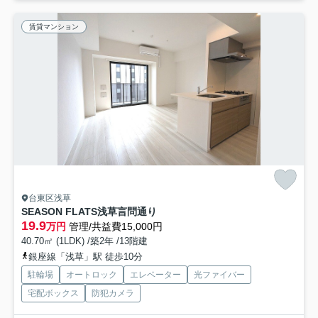
賃貸マンション
台東区浅草
SEASON FLATS浅草言問通り
19.9
万円
管理/共益費15,000円
40.70㎡ (1LDK) /築2年 /13階建
銀座線「浅草」駅 徒歩10分
駐輪場
オートロック
エレベーター
光ファイバー
宅配ボックス
防犯カメラ