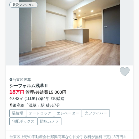
賃貸マンション
台東区浅草
シーフォルム浅草Ⅱ
18
万円
管理/共益費15,000円
40.42㎡ (1LDK) /築4年 /10階建
銀座線「浅草」駅 徒歩7分
駐輪場
オートロック
エレベーター
光ファイバー
宅配ボックス
防犯カメラ
台東区上野の不動産会社邦興商事なら仲介手数料が無料で更に3万円キ