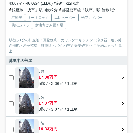
43.07㎡～46.02㎡ (1LDK) /築9年 /12階建
銀座線「浅草」駅 徒歩2分
都営浅草線「浅草」駅 徒歩1分
駐輪場
オートロック
エレベーター
光ファイバー
防犯カメラ
敷地内ごみ置き場
駅徒歩1分の好立地・買物便利・カウンターキッチン・浄水器・追い焚
き機能・浴室乾燥・駐車場・バイク(空き等要確認)・再契約...
もっと見
る
募集中の部屋
5階
17.98万円
5階 / 43.36㎡ / 1LDK
8階
17.97万円
8階 / 43.07㎡ / 1LDK
8階
19.33万円