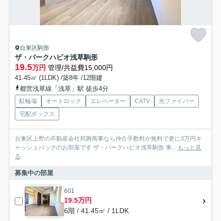
台東区駒形
ザ・パークハビオ浅草駒形
19.5
万円
管理/共益費15,000円
41.45㎡ (1LDK) /築8年 /12階建
都営浅草線「浅草」駅 徒歩4分
駐輪場
オートロック
エレベーター
CATV
光ファイバー
宅配ボックス
台東区上野の不動産会社邦興商事なら仲介手数料が無料で更に3万円キ
ャッシュバックのお部屋です ザ・パークハビオ浅草駒形 東...
もっと見
る
募集中の部屋
601
19.5万円
6階 / 41.45㎡ / 1LDK