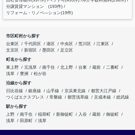
分譲賃貸マンション (193件)
リフォーム・リノベ―ション(19件)
市区町村から探す
台東区
千代田区
港区
中央区
荒川区
江東区
文京区
新宿区
墨田区
足立区
町名から探す
東上野
元浅草
南千住
北上野
台東
蔵前
二番町
浅草
豊洲
松が谷
沿線から探す
日比谷線
銀座線
山手線
京浜東北線
都営大江戸線
つくばエクスプレス
常磐線
都営浅草線
京成本線
総武線
駅から探す
上野
南千住
稲荷町
新御徒町
入谷
蔵前
御徒町
浅草
田原町
浅草