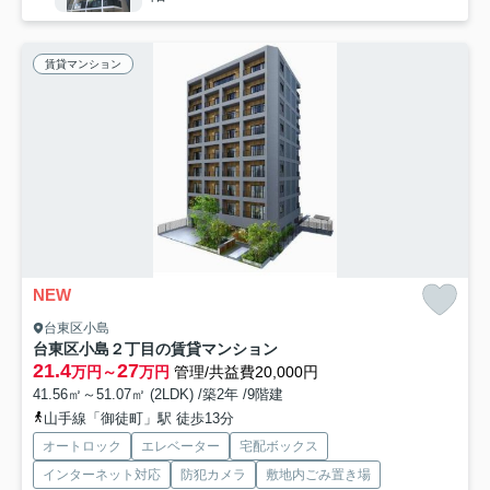
賃貸マンション
NEW
台東区小島
台東区小島２丁目の賃貸マンション
21.4
27
万円～
万円
管理/共益費20,000円
41.56㎡～51.07㎡ (2LDK) /築2年 /9階建
山手線「御徒町」駅 徒歩13分
オートロック
エレベーター
宅配ボックス
インターネット対応
防犯カメラ
敷地内ごみ置き場