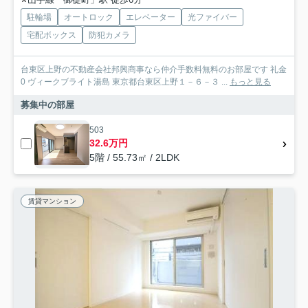
駐輪場
オートロック
エレベーター
光ファイバー
宅配ボックス
防犯カメラ
台東区上野の不動産会社邦興商事なら仲介手数料無料のお部屋です 礼金
0 ヴィークブライト湯島 東京都台東区上野１－６－３ ...
もっと見る
募集中の部屋
503
32.6万円
5階 / 55.73㎡ / 2LDK
賃貸マンション