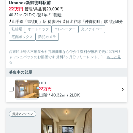
Urbanex新御徒町駅前
22
万円
管理/共益費20,000円
40.32㎡ (2LDK) /築1年 /11階建
山手線「御徒町」駅 徒歩9分
日比谷線「仲御徒町」駅 徒歩8分
駐輪場
オートロック
エレベーター
光ファイバー
宅配ボックス
防犯カメラ
台東区上野の不動産会社邦興商事なら仲介手数料が無料で更に5万円キ
ャッシュバックのお部屋です 賃料2ヶ月分フリーレント、1...
もっと見
る
募集中の部屋
1101
22万円
11階 / 40.32㎡ / 2LDK
賃貸マンション