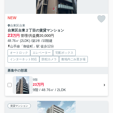
NEW
台東区台東
台東区台東２丁目の賃貸マンション
23
万円
管理/共益費20,000円
48.76㎡ (2LDK) /築1年 /10階建
山手線「御徒町」駅 徒歩12分
オートロック
エレベーター
宅配ボックス
インターネット対応
防犯カメラ
敷地内ごみ置き場
募集中の部屋
9階
23万円
9階 / 48.76㎡ / 2LDK
賃貸マンション