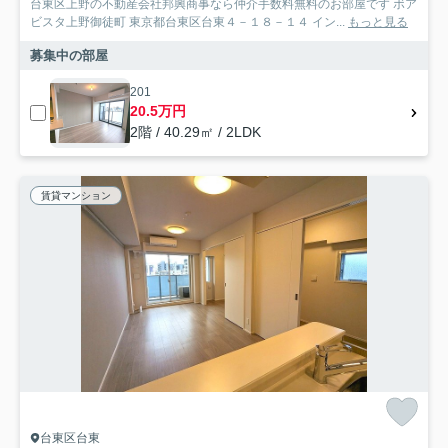
台東区上野の不動産会社邦興商事なら仲介手数料無料のお部屋です ボア
ビスタ上野御徒町 東京都台東区台東４－１８－１４ イン...
もっと見る
募集中の部屋
201
20.5万円
2階 / 40.29㎡ / 2LDK
賃貸マンション
台東区台東