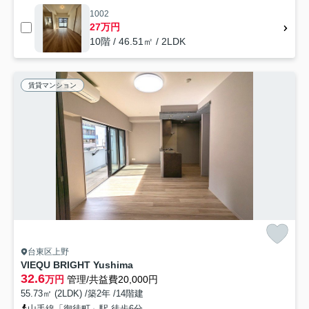
1002
27万円
10階 / 46.51㎡ / 2LDK
賃貸マンション
台東区上野
VIEQU BRIGHT Yushima
32.6
万円
管理/共益費20,000円
55.73㎡ (2LDK) /築2年 /14階建
山手線「御徒町」駅 徒歩6分