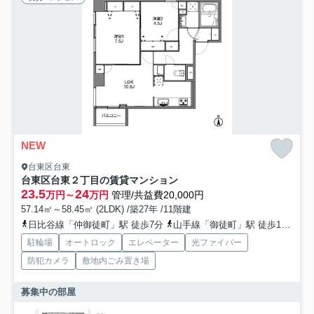
NEW
台東区台東
台東区台東２丁目の賃貸マンション
23.5
24
万円～
万円
管理/共益費20,000円
57.14㎡～58.45㎡ (2LDK) /築27年 /11階建
日比谷線「仲御徒町」駅 徒歩7分
山手線「御徒町」駅 徒歩12分
駐輪場
オートロック
エレベーター
光ファイバー
防犯カメラ
敷地内ごみ置き場
募集中の部屋