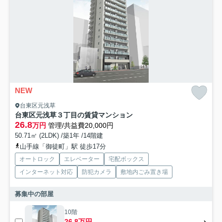
NEW
台東区元浅草
台東区元浅草３丁目の賃貸マンション
26.8
万円
管理/共益費20,000円
50.71㎡ (2LDK) /築1年 /14階建
山手線「御徒町」駅 徒歩17分
オートロック
エレベーター
宅配ボックス
インターネット対応
防犯カメラ
敷地内ごみ置き場
募集中の部屋
10階
26.8万円