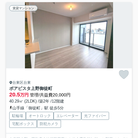
賃貸マンション
台東区台東
ボアビスタ上野御徒町
20.5
万円
管理/共益費20,000円
40.29㎡ (2LDK) /築2年 /12階建
山手線「御徒町」駅 徒歩5分
駐輪場
オートロック
エレベーター
光ファイバー
宅配ボックス
防犯カメラ