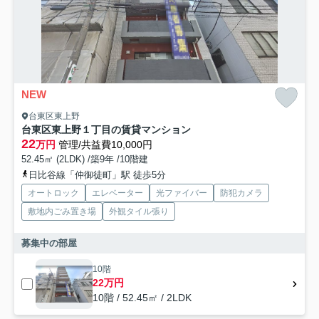
NEW
台東区東上野
台東区東上野１丁目の賃貸マンション
22
万円
管理/共益費10,000円
52.45㎡ (2LDK) /築9年 /10階建
日比谷線「仲御徒町」駅 徒歩5分
オートロック
エレベーター
光ファイバー
防犯カメラ
敷地内ごみ置き場
外観タイル張り
募集中の部屋
10階
22万円
10階 / 52.45㎡ / 2LDK