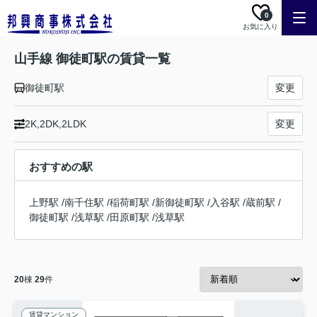
0
お気に入り
山手線 御徒町駅の賃貸一覧
御徒町駅
変更
2K,2DK,2LDK
変更
おすすめの駅
上野駅
/
南千住駅
/
稲荷町駅
/
新御徒町駅
/
入谷駅
/
蔵前駅
/
御徒町駅
/
浅草駅
/
田原町駅
/
浅草駅
20
棟
29
件
賃貸マンション