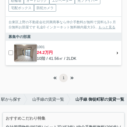
駐輪場
オートロック
エレベーター
光ファイバー
宅配ボックス
防犯カメラ
台東区上野の不動産会社邦興商事なら仲介手数料が無料で賃料も3ヶ月
分無料お部屋です 礼金0 インターネット無料棟内最大1G...
もっと見る
募集中の部屋
1001
24.2万円
10階 / 41.56㎡ / 2LDK
1
・駅から探す
山手線の賃貸一覧
山手線 御徒町駅の賃貸一覧
おすすめこだわり特集
自社管理物件(997件)
ペット可(453件)
仲介手数料無料(296件)