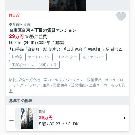
NEW
台東区台東
台東区台東４丁目の賃貸マンション
29
万円
管理/共益費-
86.23㎡ (2LDK) /築32年 /13階建
山手線「御徒町」駅 徒歩3分
日比谷線「仲御徒町」駅 徒歩2分
銀
駐輪場
オートロック
エレベーター
光ファイバー
宅配ボックス
防犯カメラ
駅徒歩2分の好立地・室内フルリノベーション・設備新品・オールフロ
ーリング・1フロア1住戸・買物便利・追焚機能・全室エアコ...
もっと見
る
募集中の部屋
5階
29万円
5階 / 86.23㎡ / 2LDK