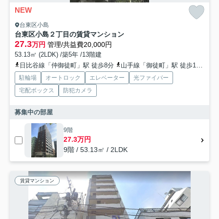
NEW
台東区小島
台東区小島２丁目の賃貸マンション
27.3
万円
管理/共益費20,000円
53.13㎡ (2LDK) /築5年 /13階建
日比谷線「仲御徒町」駅 徒歩8分
山手線「御徒町」駅 徒歩10分
駐輪場
オートロック
エレベーター
光ファイバー
宅配ボックス
防犯カメラ
募集中の部屋
9階
27.3万円
9階 / 53.13㎡ / 2LDK
賃貸マンション