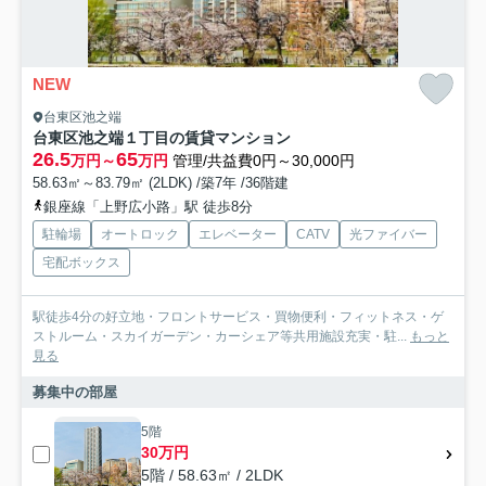
NEW
台東区池之端
台東区池之端１丁目の賃貸マンション
26.5
65
万円～
万円
管理/共益費0円～30,000円
58.63㎡～83.79㎡ (2LDK) /築7年 /36階建
銀座線「上野広小路」駅 徒歩8分
駐輪場
オートロック
エレベーター
CATV
光ファイバー
宅配ボックス
駅徒歩4分の好立地・フロントサービス・買物便利・フィットネス・ゲ
ストルーム・スカイガーデン・カーシェア等共用施設充実・駐...
もっと
見る
募集中の部屋
5階
30万円
5階 / 58.63㎡ / 2LDK