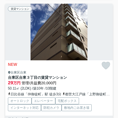
賃貸マンション
NEW
台東区台東
台東区台東３丁目の賃貸マンション
29
万円
管理/共益費20,000円
50.11㎡ (2LDK) /築10年 /10階建
日比谷線「仲御徒町」駅 徒歩3分
都営大江戸線「上野御徒町」駅 徒歩4分
オートロック
エレベーター
宅配ボックス
インターネット対応
防犯カメラ
敷地内ごみ置き場