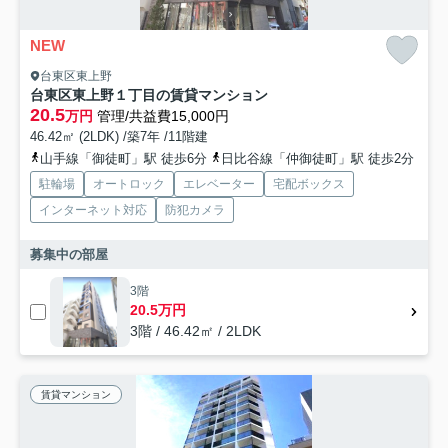
NEW
台東区東上野
台東区東上野１丁目の賃貸マンション
20.5
万円
管理/共益費15,000円
46.42㎡ (2LDK) /築7年 /11階建
山手線「御徒町」駅 徒歩6分
日比谷線「仲御徒町」駅 徒歩2分
駐輪場
オートロック
エレベーター
宅配ボックス
インターネット対応
防犯カメラ
募集中の部屋
3階
20.5万円
3階 / 46.42㎡ / 2LDK
賃貸マンション