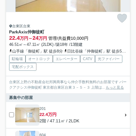
台東区台東
ParkAxis仲御徒町
22.4
24
万円～
万円
管理/共益費10,000円
46.51㎡～47.11㎡ (2LDK) /築18年 /13階建
山手線「御徒町」駅 徒歩8分
日比谷線「仲御徒町」駅 徒歩5分
銀
駐輪場
オートロック
エレベーター
CATV
光ファイバー
宅配ボックス
台東区上野の不動産会社邦興商事なら仲介手数料無料のお部屋です パー
クアクシス仲御徒町 東京都台東区台東３－５－３ 上階は...
もっと見る
募集中の部屋
201
22.4万円
2階 / 47.11㎡ / 2LDK
604