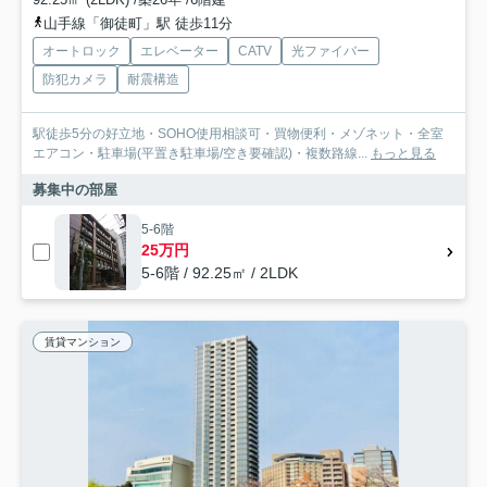
山手線「御徒町」駅 徒歩11分
オートロック
エレベーター
CATV
光ファイバー
防犯カメラ
耐震構造
駅徒歩5分の好立地・SOHO使用相談可・買物便利・メゾネット・全室
エアコン・駐車場(平置き駐車場/空き要確認)・複数路線...
もっと見る
募集中の部屋
5-6階
25万円
5-6階 / 92.25㎡ / 2LDK
賃貸マンション