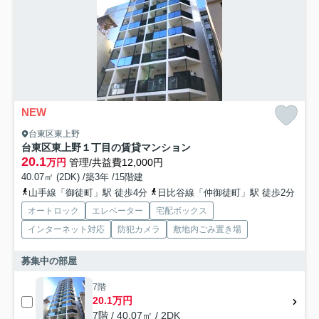
NEW
台東区東上野
台東区東上野１丁目の賃貸マンション
20.1
万円
管理/共益費12,000円
40.07㎡ (2DK) /築3年 /15階建
山手線「御徒町」駅 徒歩4分
日比谷線「仲御徒町」駅 徒歩2分
オートロック
エレベーター
宅配ボックス
インターネット対応
防犯カメラ
敷地内ごみ置き場
募集中の部屋
7階
20.1万円
7階 / 40.07㎡ / 2DK