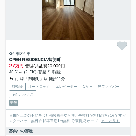
台東区台東
OPEN RESIDENCIA御徒町
27
万円
管理/共益費20,000円
46.51㎡ (2LDK) /新築 /11階建
山手線「御徒町」駅 徒歩11分
駐輪場
オートロック
エレベーター
CATV
光ファイバー
宅配ボックス
新築
台東区上野の不動産会社邦興商事なら仲介手数料が無料のお部屋です イ
ンターネット無料 自転車置場1台無料 分譲賃貸 オープ...
もっと見る
募集中の部屋