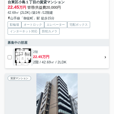
台東区小島１丁目の賃貸マンション
22.45
万円
管理/共益費20,000円
42.69㎡ (2LDK) /築1年 /12階建
山手線「御徒町」駅 徒歩15分
駐輪場
オートロック
エレベーター
宅配ボックス
インターネット対応
防犯カメラ
募集中の部屋
2階
22.45万円
2階 / 42.69㎡ / 2LDK
賃貸マンション