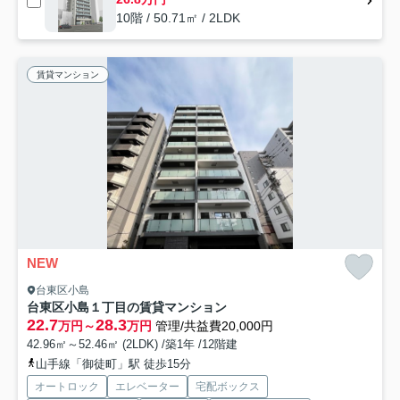
10階 / 50.71㎡ / 2LDK
賃貸マンション
NEW
台東区小島
台東区小島１丁目の賃貸マンション
22.7
28.3
万円～
万円
管理/共益費20,000円
42.96㎡～52.46㎡ (2LDK) /築1年 /12階建
山手線「御徒町」駅 徒歩15分
オートロック
エレベーター
宅配ボックス