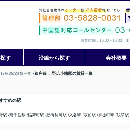
営業時間：10:00～19:00
ら探す
沿線から探す
会社概要
銀座線 上野広小路駅の賃貸一覧
銀座線の賃貸一覧
すすめの駅
野駅
/
南千住駅
/
稲荷町駅
/
新御徒町駅
/
入谷駅
/
蔵前駅
/
御徒町駅
/
浅草駅