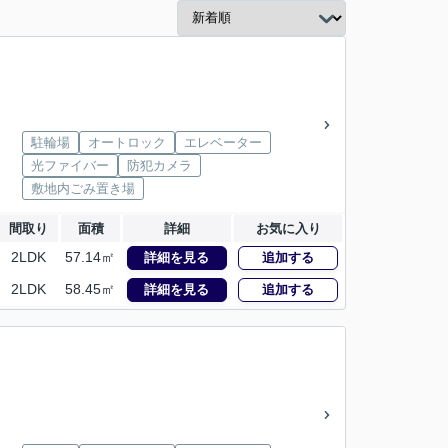
駐輪場
オートロック
エレベーター
光ファイバー
防犯カメラ
敷地内ごみ置き場
間取り
面積
詳細
お気に入り
2LDK
57.14㎡
詳細を見る
追加する
2LDK
58.45㎡
詳細を見る
追加する