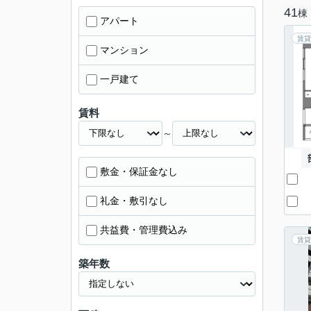
41
棟
アパート
賃貸
マンション
一戸建て
賃料
～
敷金・保証金なし
礼金・敷引なし
共益費・管理費込み
賃貸
築年数