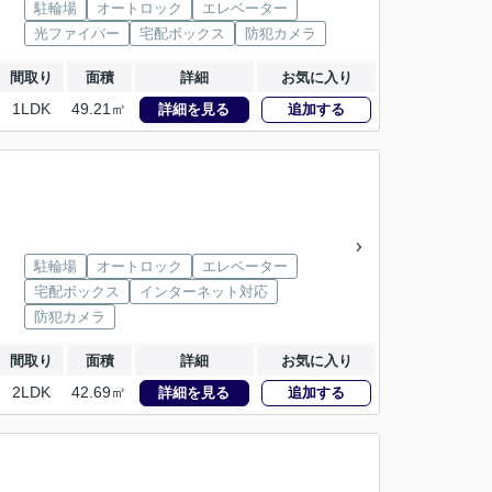
駐輪場
オートロック
エレベーター
光ファイバー
宅配ボックス
防犯カメラ
間取り
面積
詳細
お気に入り
1LDK
49.21㎡
詳細を見る
追加する
駐輪場
オートロック
エレベーター
宅配ボックス
インターネット対応
防犯カメラ
間取り
面積
詳細
お気に入り
2LDK
42.69㎡
詳細を見る
追加する