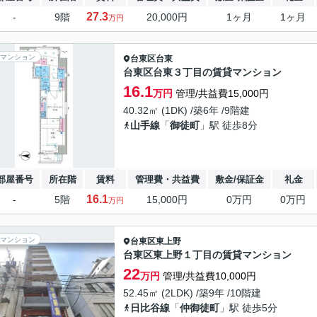
27.3
-
9階
20,000円
1ヶ月
1ヶ月
万円
マンション
台東区
台東
台東区台東３丁目の賃貸マンション
16.1
万円
管理/共益費15,000円
40.32㎡ (1DK) /築6年 /9階建
山手線
「
御徒町
」駅 徒歩8分
部屋番号
所在階
賃料
管理費・共益費
敷金/保証金
礼金
16.1
-
5階
15,000円
0万円
0万円
万円
マンション
台東区
東上野
台東区東上野１丁目の賃貸マンション
22
万円
管理/共益費10,000円
52.45㎡ (2LDK) /築9年 /10階建
日比谷線
「
仲御徒町
」駅 徒歩5分