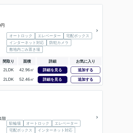
0円
オートロック
エレベーター
宅配ボックス
インターネット対応
防犯カメラ
敷地内ごみ置き場
間取り
面積
詳細
お気に入り
2LDK
42.96㎡
詳細を見る
追加する
2LDK
52.46㎡
詳細を見る
追加する
11階
駐輪場
オートロック
エレベーター
宅配ボックス
インターネット対応