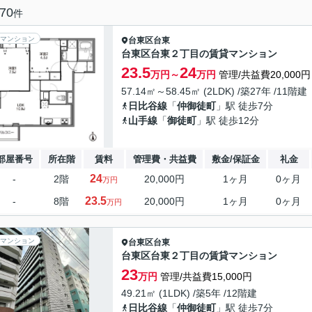
70
件
マンション
台東区
台東
台東区台東２丁目の賃貸マンション
23.5
24
万円～
万円
管理/共益費20,000円
57.14㎡～58.45㎡ (2LDK) /築27年 /11階建
日比谷線
「
仲御徒町
」駅 徒歩7分
山手線
「
御徒町
」駅 徒歩12分
部屋番号
所在階
賃料
管理費・共益費
敷金/保証金
礼金
24
-
2階
20,000円
1ヶ月
0ヶ月
万円
23.5
-
8階
20,000円
1ヶ月
0ヶ月
万円
マンション
台東区
台東
台東区台東２丁目の賃貸マンション
23
万円
管理/共益費15,000円
49.21㎡ (1LDK) /築5年 /12階建
日比谷線
「
仲御徒町
」駅 徒歩7分