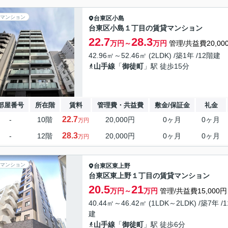
マンション
台東区
小島
台東区小島１丁目の賃貸マンション
22.7
28.3
万円～
万円
管理/共益費20,00
42.96㎡～52.46㎡ (2LDK) /築1年 /12階建
山手線
「
御徒町
」駅 徒歩15分
部屋番号
所在階
賃料
管理費・共益費
敷金/保証金
礼金
22.7
-
10階
20,000円
0ヶ月
0ヶ月
万円
28.3
-
12階
20,000円
0ヶ月
0ヶ月
万円
マンション
台東区
東上野
台東区東上野１丁目の賃貸マンション
20.5
21
万円～
万円
管理/共益費15,000円
40.44㎡～46.42㎡ (1LDK～2LDK) /築7年 /
建
山手線
「
御徒町
」駅 徒歩6分