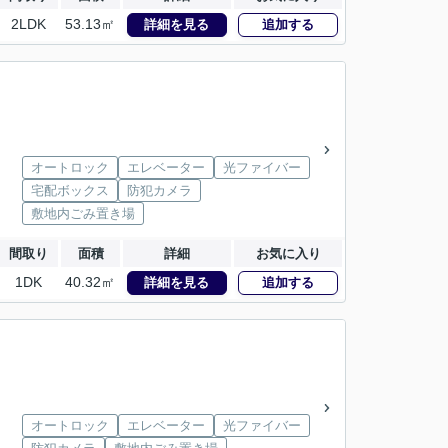
2LDK
53.13㎡
詳細を見る
追加する
オートロック
エレベーター
光ファイバー
宅配ボックス
防犯カメラ
敷地内ごみ置き場
間取り
面積
詳細
お気に入り
1DK
40.32㎡
詳細を見る
追加する
オートロック
エレベーター
光ファイバー