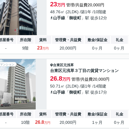
23
万円
管理/共益費20,000円
48.76㎡ (2LDK) /築1年 /10階建
山手線
「
御徒町
」駅 徒歩12分
部屋番号
所在階
賃料
管理費・共益費
敷金/保証金
礼金
23
-
9階
20,000円
0ヶ月
0ヶ月
万円
マンション
台東区
元浅草
台東区元浅草３丁目の賃貸マンション
26.8
万円
管理/共益費20,000円
50.71㎡ (2LDK) /築1年 /14階建
山手線
「
御徒町
」駅 徒歩17分
部屋番号
所在階
賃料
管理費・共益費
敷金/保証金
礼金
26.8
-
10階
20,000円
1ヶ月
0ヶ月
万円