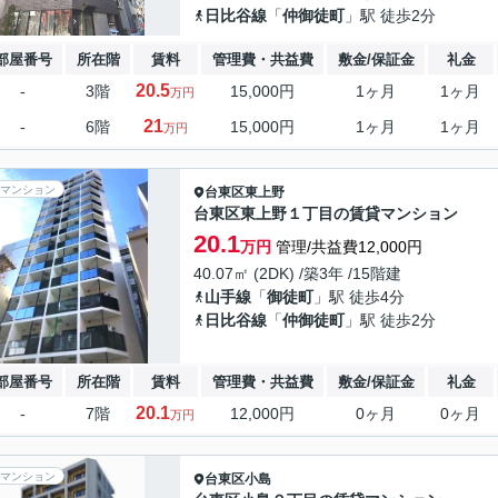
日比谷線
「
仲御徒町
」駅 徒歩2分
部屋番号
所在階
賃料
管理費・共益費
敷金/保証金
礼金
20.5
-
3階
15,000円
1ヶ月
1ヶ月
万円
21
-
6階
15,000円
1ヶ月
1ヶ月
万円
マンション
台東区
東上野
台東区東上野１丁目の賃貸マンション
20.1
万円
管理/共益費12,000円
40.07㎡ (2DK) /築3年 /15階建
山手線
「
御徒町
」駅 徒歩4分
日比谷線
「
仲御徒町
」駅 徒歩2分
部屋番号
所在階
賃料
管理費・共益費
敷金/保証金
礼金
20.1
-
7階
12,000円
0ヶ月
0ヶ月
万円
マンション
台東区
小島