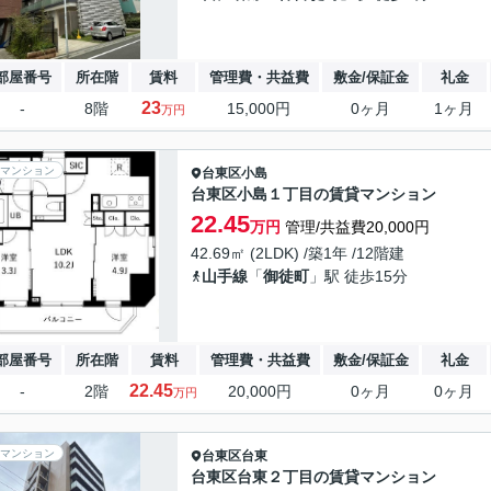
部屋番号
所在階
賃料
管理費・共益費
敷金/保証金
礼金
23
-
8階
15,000円
0ヶ月
1ヶ月
万円
マンション
台東区
小島
台東区小島１丁目の賃貸マンション
22.45
万円
管理/共益費20,000円
42.69㎡ (2LDK) /築1年 /12階建
山手線
「
御徒町
」駅 徒歩15分
部屋番号
所在階
賃料
管理費・共益費
敷金/保証金
礼金
22.45
-
2階
20,000円
0ヶ月
0ヶ月
万円
マンション
台東区
台東
台東区台東２丁目の賃貸マンション