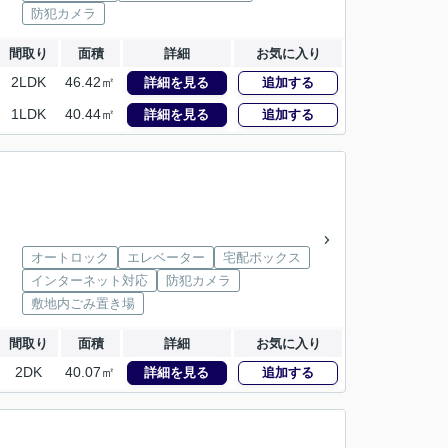
防犯カメラ
間取り
面積
詳細
お気に入り
2LDK
46.42㎡
詳細を見る
追加する
1LDK
40.44㎡
詳細を見る
追加する
オートロック
エレベーター
宅配ボックス
インターネット対応
防犯カメラ
敷地内ごみ置き場
間取り
面積
詳細
お気に入り
2DK
40.07㎡
詳細を見る
追加する