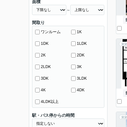
面積
～
間取り
ワンルーム
1K
1DK
1LDK
賃貸
2K
2DK
2LDK
3K
3DK
3LDK
4K
4DK
4LDK以上
駅・バス停からの時間
賃貸