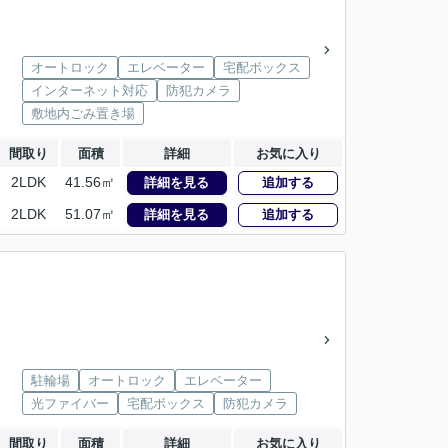
オートロック
エレベーター
宅配ボックス
インターネット対応
防犯カメラ
敷地内ごみ置き場
間取り
面積
詳細
お気に入り
2LDK
41.56㎡
詳細を見る
追加する
2LDK
51.07㎡
詳細を見る
追加する
駐輪場
オートロック
エレベーター
光ファイバー
宅配ボックス
防犯カメラ
間取り
面積
詳細
お気に入り