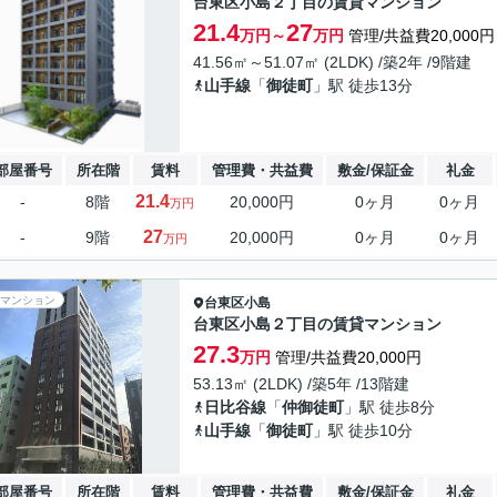
台東区小島２丁目の賃貸マンション
21.4
27
万円～
万円
管理/共益費20,000円
41.56㎡～51.07㎡ (2LDK) /築2年 /9階建
山手線
「
御徒町
」駅 徒歩13分
部屋番号
所在階
賃料
管理費・共益費
敷金/保証金
礼金
21.4
-
8階
20,000円
0ヶ月
0ヶ月
万円
27
-
9階
20,000円
0ヶ月
0ヶ月
万円
マンション
台東区
小島
台東区小島２丁目の賃貸マンション
27.3
万円
管理/共益費20,000円
53.13㎡ (2LDK) /築5年 /13階建
日比谷線
「
仲御徒町
」駅 徒歩8分
山手線
「
御徒町
」駅 徒歩10分
部屋番号
所在階
賃料
管理費・共益費
敷金/保証金
礼金