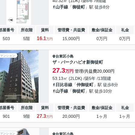
40.32㎡ (1DK) /築6年 /9階建
山手線
「
御徒町
」駅 徒歩8分
部屋番号
所在階
賃料
管理費・共益費
敷金/保証金
礼金
16.1
503
5階
15,000円
0万円
0万円
万円
マンション
台東区
小島
ザ・パークハビオ新御徒町
27.3
万円
管理/共益費20,000円
53.13㎡ (2LDK) /築5年 /13階建
日比谷線
「
仲御徒町
」駅 徒歩8分
山手線
「
御徒町
」駅 徒歩10分
部屋番号
所在階
賃料
管理費・共益費
敷金/保証金
礼金
27.3
901
9階
20,000円
1ヶ月
1ヶ月
万円
マンション
台東区
小島