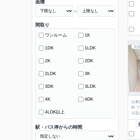
面積
～
間取り
ワンルーム
1K
賃貸
1DK
1LDK
2K
2DK
2LDK
3K
3DK
3LDK
4K
4DK
台東
料 
4LDK以上
川花
駅・バス停からの時間