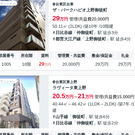
マンション
台東区
台東
ザ・パークハビオ上野御徒町
29
万円
管理/共益費20,000円
50.11㎡ (2LDK) /築10年 /10階建
日比谷線
「
仲御徒町
」駅 徒歩3分
都営大江戸線
「
上野御徒町
」駅 徒歩4分
部屋番号
所在階
賃料
管理費・共益費
敷金/保証金
礼金
29
1005
10階
20,000円
29万円
29万円
万円
マンション
台東区
東上野
ラヴィータ東上野
20.5
21
万円～
万円
管理/共益費15,000円
40.44㎡～46.42㎡ (1LDK～2LDK) /築7年 /
建
山手線
「
御徒町
」駅 徒歩6分
日比谷線
「
仲御徒町
」駅 徒歩2分
部屋番号
所在階
賃料
管理費・共益費
敷金/保証金
礼金