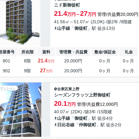
ニド新御徒町
21.4
27
万円～
万円
管理/共益費20,000円
41.56㎡～51.07㎡ (2LDK) /築2年 /9階建
山手線
「
御徒町
」駅 徒歩13分
部屋番号
所在階
賃料
管理費・共益費
敷金/保証金
礼金
21.4
801
8階
20,000円
0ヶ月
0ヶ月
万円
27
902
9階
20,000円
0ヶ月
0ヶ月
万円
マンション
台東区
東上野
シーズンフラッツ上野御徒町
20.1
万円
管理/共益費12,000円
40.07㎡ (2DK) /築3年 /15階建
山手線
「
御徒町
」駅 徒歩4分
日比谷線
「
仲御徒町
」駅 徒歩2分