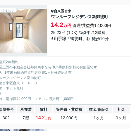
マンション
台東区
台東
ワンルーフレジデンス新御徒町
14.2
万円
管理/共益費12,000円
25.23㎡ (1DK) /築3年 /12階建
山手線
「
御徒町
」駅 徒歩10分
借家2年契約
区上野の不動産会社邦興商事なら仲介手数料無料のお部屋です
0、1年未満解約時賃料共益費1ヶ月分違約金有
ルーフレジデンス新御徒町
都台東区台東３－４－９
ターネット無料
ト可
時に清掃費44,000円、エアコン清掃費11,000円
部屋番号
所在階
賃料
管理費・共益費
敷金/保証金
礼金
14.2
302
7階
12,000円
1ヶ月
0ヶ月
万円