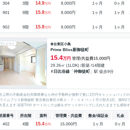
14.9
304
3階
8,000円
1ヶ月
0ヶ月
万円
15.9
901
9階
8,000円
1ヶ月
1ヶ月
万円
15.9
902
9階
8,000円
1ヶ月
1ヶ月
万円
マンション
台東区
小島
Prime Bliss新御徒町
15.4
万円
管理/共益費15,000円
29.26㎡ (1LDK) /新築 /14階建
日比谷線
「
仲御徒町
」駅 徒歩9分
区上野の不動産会社邦興商事なら仲介手数料が無料で更に3万円キャッシュバックのお
プライムブリス新御徒町 東京都台東区小島２－７－１４ ペット可小型犬1匹、猫NG
火見えます 浴室TV付 オートロックは鍵をポケットやバッグに入れたままでも感知する
部屋番号
所在階
賃料
管理費・共益費
敷金/保証金
礼金
15.4
402
4階
15,000円
1ヶ月
0ヶ月
万円