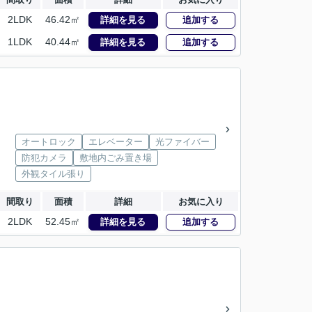
2LDK
46.42㎡
詳細を見る
追加する
1LDK
40.44㎡
詳細を見る
追加する
オートロック
エレベーター
光ファイバー
防犯カメラ
敷地内ごみ置き場
外観タイル張り
間取り
面積
詳細
お気に入り
2LDK
52.45㎡
詳細を見る
追加する