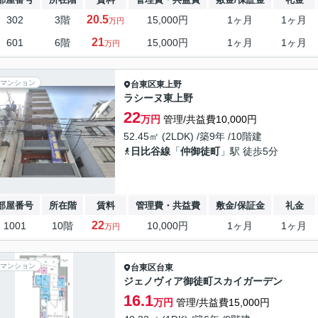
20.5
302
3階
15,000円
1ヶ月
1ヶ月
万円
21
601
6階
15,000円
1ヶ月
1ヶ月
万円
マンション
台東区
東上野
ラシーヌ東上野
22
万円
管理/共益費10,000円
52.45㎡ (2LDK) /築9年 /10階建
日比谷線
「
仲御徒町
」駅 徒歩5分
部屋番号
所在階
賃料
管理費・共益費
敷金/保証金
礼金
22
1001
10階
10,000円
1ヶ月
1ヶ月
万円
マンション
台東区
台東
ジェノヴィア御徒町スカイガーデン
16.1
万円
管理/共益費15,000円