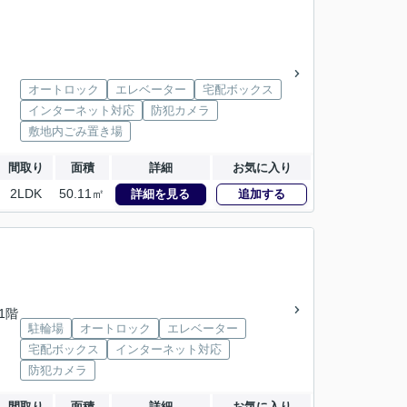
オートロック
エレベーター
宅配ボックス
インターネット対応
防犯カメラ
敷地内ごみ置き場
間取り
面積
詳細
お気に入り
2LDK
50.11㎡
詳細を見る
追加する
11階
駐輪場
オートロック
エレベーター
宅配ボックス
インターネット対応
防犯カメラ
間取り
面積
詳細
お気に入り