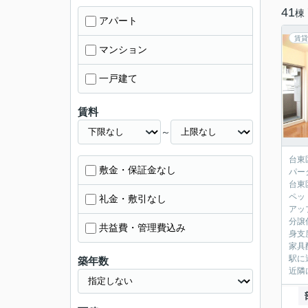
41
棟
アパート
賃貸
マンション
一戸建て
賃料
～
台東
敷金・保証金なし
パー
台東
ペッ
礼金・敷引なし
アッ
分譲
共益費・管理費込み
身支
家具
駅に
築年数
近隣