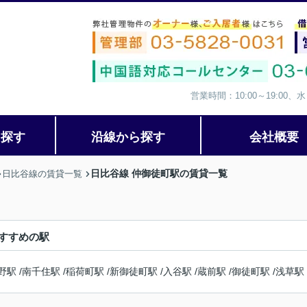
営業時間：10:00～19:00
ら探す
沿線から探す
会社概要
日比谷線 仲御徒町駅の賃貸一覧
日比谷線の賃貸一覧
すすめの駅
野駅
/
南千住駅
/
稲荷町駅
/
新御徒町駅
/
入谷駅
/
蔵前駅
/
御徒町駅
/
浅草駅