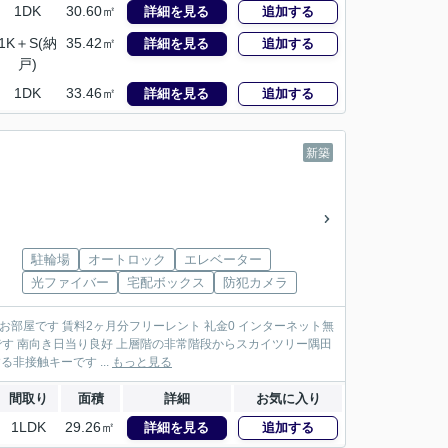
1DK
30.60㎡
詳細を見る
追加する
1K＋S(納
35.42㎡
詳細を見る
追加する
戸)
1DK
33.46㎡
詳細を見る
追加する
新築
駐輪場
オートロック
エレベーター
光ファイバー
宅配ボックス
防犯カメラ
部屋です 賃料2ヶ月分フリーレント 礼金0 インターネット無
です 南向き日当り良好 上層階の非常階段からスカイツリー隅田
非接触キーです ...
もっと見る
間取り
面積
詳細
お気に入り
1LDK
29.26㎡
詳細を見る
追加する