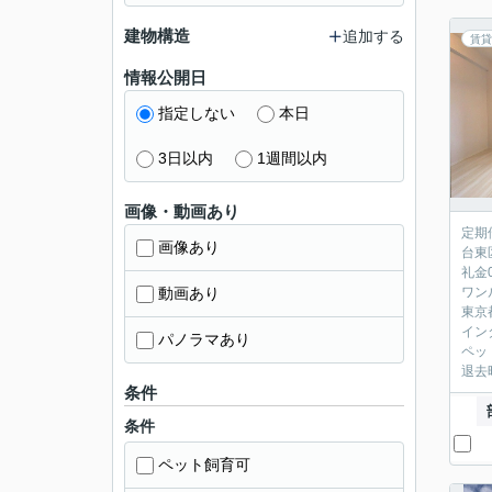
建物構造
追加する
賃貸
情報公開日
指定しない
本日
3日以内
1週間以内
画像・動画あり
定期
画像あり
台東
礼金
動画あり
ワン
東京
イン
パノラマあり
ペッ
退去
条件
条件
ペット飼育可