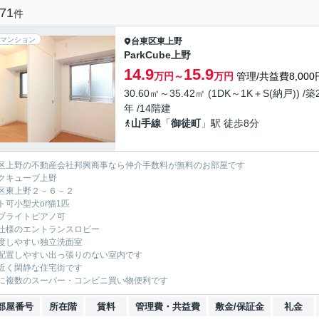
71
件
マンション
台東区
東上野
ParkCube上野
14.9
15.9
万円～
万円
管理/共益費8,000
30.60㎡～35.42㎡ (1DK～1K＋S(納戸)) /築
年 /14階建
山手線
「
御徒町
」駅 徒歩8分
区上野の不動産会社邦興商事なら仲介手数料が無料のお部屋です
クキューブ上野
区東上野２－６－２
ト可小型犬or猫1匹
プライトピアノ可
仕様のエントランスロビー
度しやすい独立洗面室
配置しやすい出っ張りのない室内です
近く閑静な住宅街です
に複数のスーパー・コンビニ買い物便利です
部屋番号
所在階
賃料
管理費・共益費
敷金/保証金
礼金