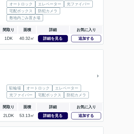
オートロック
エレベーター
光ファイバー
宅配ボックス
防犯カメラ
敷地内ごみ置き場
間取り
面積
詳細
お気に入り
1DK
40.32㎡
詳細を見る
追加する
駐輪場
オートロック
エレベーター
光ファイバー
宅配ボックス
防犯カメラ
間取り
面積
詳細
お気に入り
2LDK
53.13㎡
詳細を見る
追加する