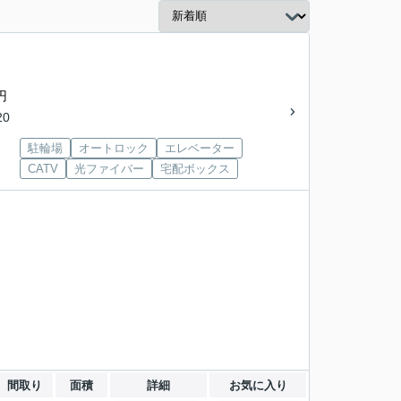
円
20
駐輪場
オートロック
エレベーター
CATV
光ファイバー
宅配ボックス
間取り
面積
詳細
お気に入り