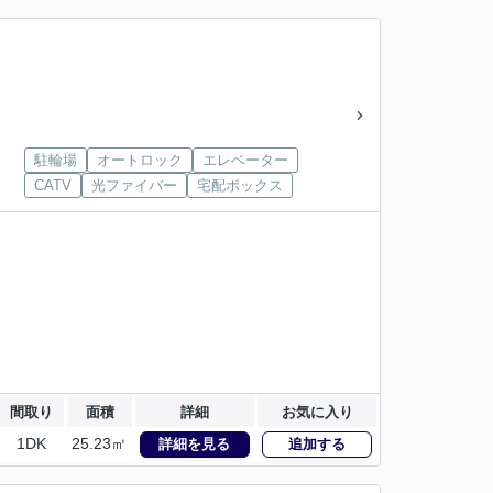
駐輪場
オートロック
エレベーター
CATV
光ファイバー
宅配ボックス
間取り
面積
詳細
お気に入り
1DK
25.23㎡
詳細を見る
追加する