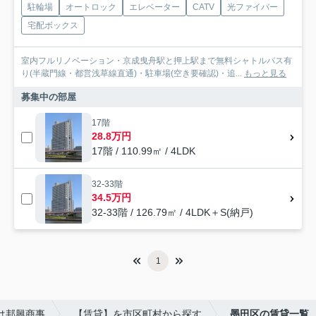
駐輪場
オートロック
エレベーター
CATV
光ファイバー
宅配ボックス
室内フルリノベーション・京成曳舟駅と押上駅まで無料シャトルバス有
り(半蔵門線・都営浅草線直通)・駐車場(空き要確認)・追...
もっと見る
募集中の部屋
17階
28.8万円
17階 / 110.99㎡ / 4LDK
32-33階
34.5万円
32-33階 / 126.79㎡ / 4LDK＋S(納戸)
1
は邦興商事
【賃貸】を市区町村から探す
墨田区の賃貸一覧