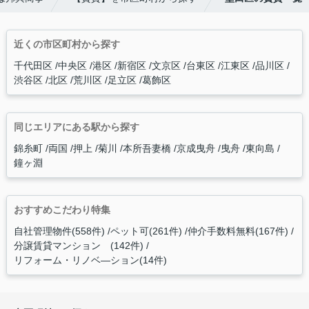
近くの市区町村から探す
千代田区
中央区
港区
新宿区
文京区
台東区
江東区
品川区
渋谷区
北区
荒川区
足立区
葛飾区
同じエリアにある駅から探す
錦糸町
両国
押上
菊川
本所吾妻橋
京成曳舟
曳舟
東向島
鐘ヶ淵
おすすめこだわり特集
自社管理物件(558件)
ペット可(261件)
仲介手数料無料(167件)
分譲賃貸マンション (142件)
リフォーム・リノベ―ション(14件)