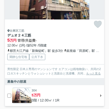
台東区三筋
デュオ２４三筋
5
万円
管理/共益費-
12.00㎡ (1R) /築52年 /5階建
都営大江戸線「新御徒町」駅 徒歩3分
銀座線「田原町」駅 徒歩6分
閑静な住宅地
公共下水
男性限定 日本人専用のマンションです エアコンは残地物扱い、共同の2
口ガスキッチンとウォシュレットと洗面台と洗濯機、共同...
もっと見る
募集中の部屋
304
5万円
3階 / 12.00㎡ / 1R