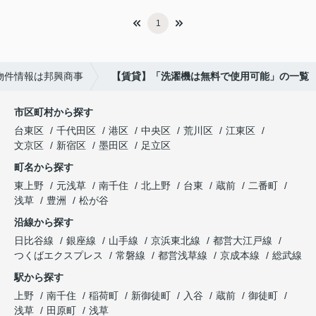
1
物件情報は邦興商事
【賃貸】「洗濯機は無料で使用可能」の一覧
市区町村から探す
台東区
千代田区
港区
中央区
荒川区
江東区
文京区
新宿区
墨田区
足立区
町名から探す
東上野
元浅草
南千住
北上野
台東
蔵前
二番町
浅草
豊洲
松が谷
沿線から探す
日比谷線
銀座線
山手線
京浜東北線
都営大江戸線
つくばエクスプレス
常磐線
都営浅草線
京成本線
総武線
駅から探す
上野
南千住
稲荷町
新御徒町
入谷
蔵前
御徒町
浅草
田原町
浅草