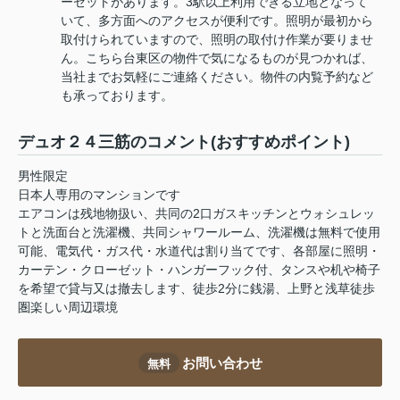
ーゼットがあります。3駅以上利用できる立地となって
いて、多方面へのアクセスが便利です。照明が最初から
取付けられていますので、照明の取付け作業が要りませ
ん。こちら台東区の物件で気になるものが見つかれば、
当社までお気軽にご連絡ください。物件の内覧予約など
も承っております。
デュオ２４三筋のコメント(おすすめポイント)
男性限定
日本人専用のマンションです
エアコンは残地物扱い、共同の2口ガスキッチンとウォシュレッ
トと洗面台と洗濯機、共同シャワールーム、洗濯機は無料で使用
可能、電気代・ガス代・水道代は割り当てです、各部屋に照明・
カーテン・クローゼット・ハンガーフック付、タンスや机や椅子
を希望で貸与又は撤去します、徒歩2分に銭湯、上野と浅草徒歩
圏楽しい周辺環境
お問い合わせ
無料