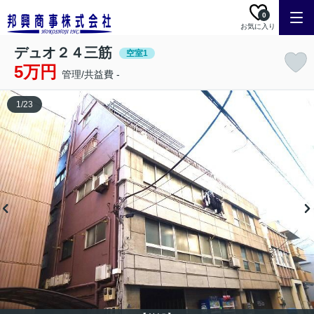
0
お気に入り
デュオ２４三筋
空室1
5万円
管理/共益費 -
1
/
23