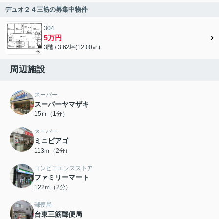
デュオ２４三筋の募集中物件
304
5万円
3階 / 3.62坪(12.00㎡)
周辺施設
スーパー
スーパーヤマザキ
15ｍ（1分）
スーパー
ミニピアゴ
113ｍ（2分）
コンビニエンスストア
ファミリーマート
122ｍ（2分）
郵便局
台東三筋郵便局