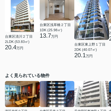
台東区浅草橋２丁目
1DK (25.98㎡)
2
13.7
台東区清川２丁目
万円
2LDK (53.83㎡)
台東区東上野１丁目
20.4
万円
2DK (40.07㎡)
20.1
万円
よく見られている物件