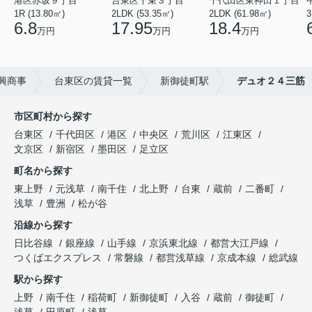
港区赤坂９丁目
台東区千束３丁目
千代田区東神田１丁目
1R (13.80㎡)
2LDK (53.35㎡)
2LDK (61.98㎡)
3
6.8
17.95
18.4
万円
万円
万円
興商事
台東区の賃貸一覧
新御徒町駅
デュオ２４三筋
市区町村から探す
台東区
千代田区
港区
中央区
荒川区
江東区
文京区
新宿区
墨田区
足立区
町名から探す
東上野
元浅草
南千住
北上野
台東
蔵前
二番町
浅草
豊洲
松が谷
沿線から探す
日比谷線
銀座線
山手線
京浜東北線
都営大江戸線
つくばエクスプレス
常磐線
都営浅草線
京成本線
総武線
駅から探す
上野
南千住
稲荷町
新御徒町
入谷
蔵前
御徒町
浅草
田原町
浅草