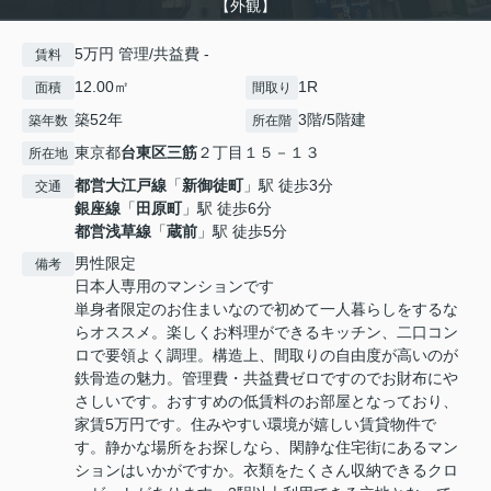
【外観】
5万円 管理/共益費 -
賃料
12.00㎡
1R
面積
間取り
築52年
3階/5階建
築年数
所在階
東京都
台東区
三筋
２丁目１５－１３
所在地
都営大江戸線
「
新御徒町
」駅 徒歩3分
交通
銀座線
「
田原町
」駅 徒歩6分
都営浅草線
「
蔵前
」駅 徒歩5分
男性限定
備考
日本人専用のマンションです
単身者限定のお住まいなので初めて一人暮らしをするな
らオススメ。楽しくお料理ができるキッチン、二口コン
ロで要領よく調理。構造上、間取りの自由度が高いのが
鉄骨造の魅力。管理費・共益費ゼロですのでお財布にや
さしいです。おすすめの低賃料のお部屋となっており、
家賃5万円です。住みやすい環境が嬉しい賃貸物件で
す。静かな場所をお探しなら、閑静な住宅街にあるマン
ションはいかがですか。衣類をたくさん収納できるクロ