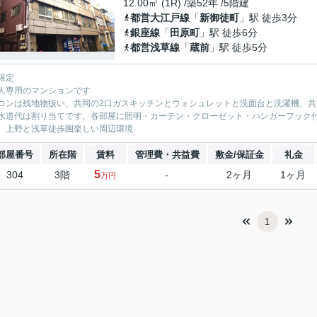
12.00㎡ (1R) /築52年 /5階建
都営大江戸線
「
新御徒町
」駅 徒歩3分
銀座線
「
田原町
」駅 徒歩6分
都営浅草線
「
蔵前
」駅 徒歩5分
限定
人専用のマンションです
コンは残地物扱い、共同の2口ガスキッチンとウォシュレットと洗面台と洗濯機、
水道代は割り当てです、各部屋に照明・カーテン・クローゼット・ハンガーフック
、上野と浅草徒歩圏楽しい周辺環境
部屋番号
所在階
賃料
管理費・共益費
敷金/保証金
礼金
5
304
3階
-
2ヶ月
1ヶ月
万円
1