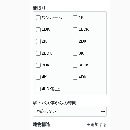
間取り
ワンルーム
1K
1DK
1LDK
2K
2DK
2LDK
3K
3DK
3LDK
4K
4DK
4LDK以上
駅・バス停からの時間
建物構造
追加する