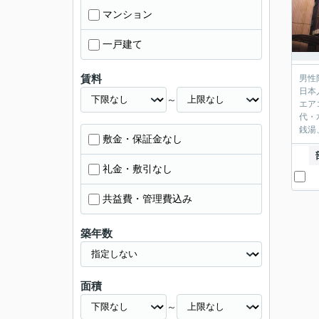
マンション
一戸建て
賃料
男性
日本
～
エア
代・
銭湯
敷金・保証金なし
礼金・敷引なし
共益費・管理費込み
築年数
面積
～