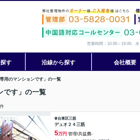
営業時間：10:00～19:00
ら探す
沿線から探す
会社概要
専用のマンションです」の一覧
ンです」の一覧
件
マンション
台東区
三筋
デュオ２４三筋
5
万円
管理/共益費-