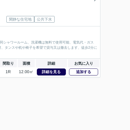
閑静な住宅地
公共下水
共同シャワールーム、洗濯機は無料で使用可能、電気代・ガス
付、タンスや机や椅子を希望で貸与又は撤去します、徒歩2分に
間取り
面積
詳細
お気に入り
1R
12.00㎡
詳細を見る
追加する