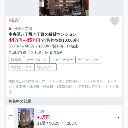
NEW
中央区八丁堀
中央区八丁堀４丁目の賃貸マンション
44
45
万円～
万円
管理/共益費10,000円
85.70㎡～90.29㎡ (2LDK) /築18年 /14階建
日比谷線「八丁堀」駅 徒歩1分
駐輪場
オートロック
エレベーター
光ファイバー
宅配ボックス
防犯カメラ
駅徒歩1分の好立地・デザイナーズ・買物便利・ペット飼育可・オーブ
ン・食洗機・洗濯機・乾燥機・3駅3路線利用で多彩なアクセ...
もっと見
る
募集中の部屋
11階
45万円
11階 / 90.29㎡ / 2LDK