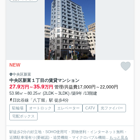
NEW
中央区新富
中央区新富１丁目の賃貸マンション
27.9
35.9
万円～
万円
管理/共益費17,000円～22,000円
53.98㎡～80.25㎡ (2LDK～3LDK) /築9年 /13階建
日比谷線「八丁堀」駅 徒歩4分
駐輪場
オートロック
エレベーター
CATV
光ファイバー
宅配ボックス
駅徒歩2分の好立地・SOHO使用可・買物便利・インターネット無料・
近隣駐車場有り(要確認)・追焚機能・マイクロバブル機能...
もっと見る