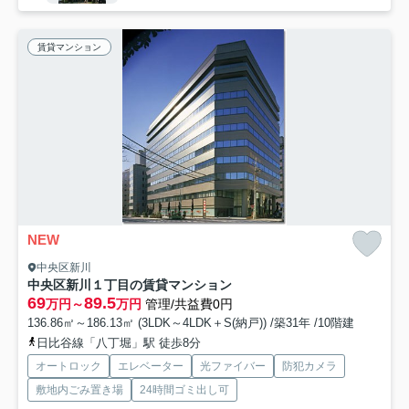
賃貸マンション
NEW
中央区新川
中央区新川１丁目の賃貸マンション
69
89.5
万円～
万円
管理/共益費0円
136.86㎡～186.13㎡ (3LDK～4LDK＋S(納戸)) /築31年 /10階建
日比谷線「八丁堀」駅 徒歩8分
オートロック
エレベーター
光ファイバー
防犯カメラ
敷地内ごみ置き場
24時間ゴミ出し可