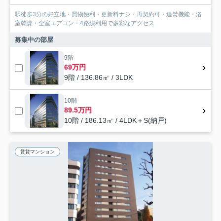
駅徒歩3分の好立地・買物便利・更新料ナシ・再契約可・追焚機能・浴
室乾燥・全室エアコン・4路線利用で多彩なアクセス
募集中の部屋
9階
69万円
9階 / 136.86㎡ / 3LDK
10階
89.5万円
10階 / 186.13㎡ / 4LDK＋S(納戸)
賃貸マンション