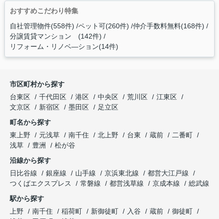
おすすめこだわり特集
自社管理物件(558件)
ペット可(260件)
仲介手数料無料(168件)
分譲賃貸マンション (142件)
リフォーム・リノベ―ション(14件)
市区町村から探す
台東区
千代田区
港区
中央区
荒川区
江東区
文京区
新宿区
墨田区
足立区
町名から探す
東上野
元浅草
南千住
北上野
台東
蔵前
二番町
浅草
豊洲
松が谷
沿線から探す
日比谷線
銀座線
山手線
京浜東北線
都営大江戸線
つくばエクスプレス
常磐線
都営浅草線
京成本線
総武線
駅から探す
上野
南千住
稲荷町
新御徒町
入谷
蔵前
御徒町