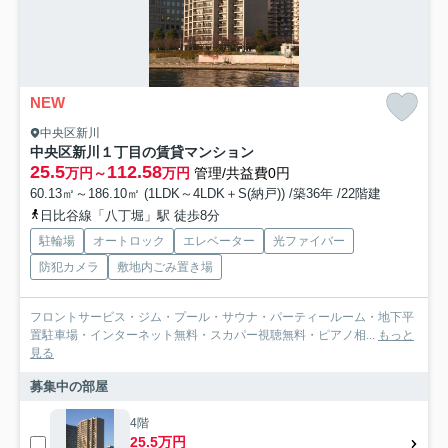
NEW
中央区新川
中央区新川１丁目の賃貸マンション
25.5
112.58
万円～
万円
管理/共益費0円
60.13㎡～186.10㎡ (1LDK～4LDK＋S(納戸)) /築36年 /22階建
日比谷線「八丁堀」駅 徒歩8分
駐輪場
オートロック
エレベーター
光ファイバー
防犯カメラ
敷地内ごみ置き場
フロントサービス・ジム・プール・サウナ・パーティールーム・地下平
置駐車場・インターネット無料・スカパー視聴無料・ピアノ相...
もっと
見る
募集中の部屋
4階
25.5万円