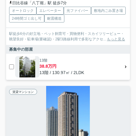
日比谷線「八丁堀」駅 徒歩7分
オートロック
エレベーター
光ファイバー
敷地内ごみ置き場
24時間ゴミ出し可
耐震構造
駅徒歩6分の好立地・ペット飼育可・買物便利・スカイツリービュー・
眺望良好・駐車場(要確認)・2駅3路線利用で多彩なアクセ...
もっと見る
募集中の部屋
13階
38.8万円
13階 / 130.97㎡ / 2LDK
賃貸マンション