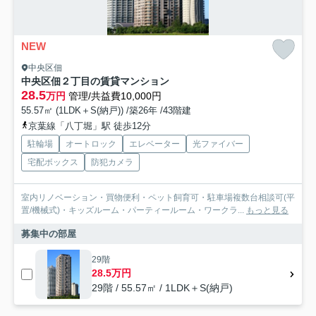
NEW
中央区佃
中央区佃２丁目の賃貸マンション
28.5
万円
管理/共益費10,000円
55.57㎡ (1LDK＋S(納戸)) /築26年 /43階建
京葉線「八丁堀」駅 徒歩12分
駐輪場
オートロック
エレベーター
光ファイバー
宅配ボックス
防犯カメラ
室内リノベーション・買物便利・ペット飼育可・駐車場複数台相談可(平
置/機械式)・キッズルーム・パーティールーム・ワークラ...
もっと見る
募集中の部屋
29階
28.5万円
29階 / 55.57㎡ / 1LDK＋S(納戸)