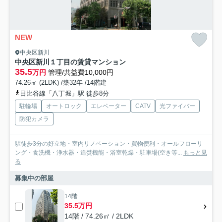
NEW
中央区新川
中央区新川１丁目の賃貸マンション
35.5
万円
管理/共益費10,000円
74.26㎡ (2LDK) /築32年 /14階建
日比谷線「八丁堀」駅 徒歩8分
駐輪場
オートロック
エレベーター
CATV
光ファイバー
防犯カメラ
駅徒歩3分の好立地・室内リノベーション・買物便利・オールフローリ
ング・食洗機・浄水器・追焚機能・浴室乾燥・駐車場(空き等...
もっと見
る
募集中の部屋
14階
35.5万円
14階 / 74.26㎡ / 2LDK