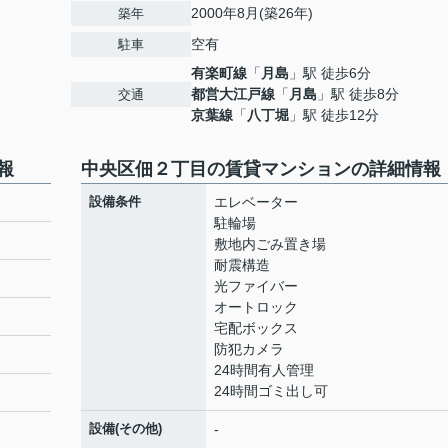
2000年8月(築26年)
築年
空有
駐車
有楽町線
「
月島
」駅 徒歩6分
都営大江戸線
「
月島
」駅 徒歩8分
交通
京葉線
「
八丁堀
」駅 徒歩12分
報
中央区佃２丁目の賃貸マンションの詳細情報
設備条件
エレベーター
駐輪場
敷地内ごみ置き場
耐震構造
光ファイバー
オートロック
宅配ボックス
防犯カメラ
24時間有人管理
24時間ゴミ出し可
設備(その他)
-