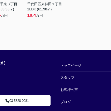
千束３丁目
千代田区東神田１丁目
(53.35㎡)
2LDK (61.98㎡)
5
18.4
万円
万円
td）
トップページ
スタッフ
お客様の声
03-5828-0081
ブログ