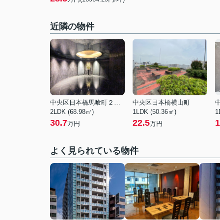
近隣の物件
中央区日本橋馬喰町２丁目
中央区日本橋横山町
2LDK (68.98㎡)
1LDK (50.36㎡)
1
30.7
22.5
1
万円
万円
よく見られている物件