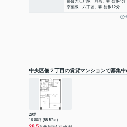
都営大江戸線
「
月島
」駅 徒歩8分
京葉線
「
八丁堀
」駅 徒歩12分
中央区佃２丁目の賃貸マンションで募集中
29階
16.80坪 (55.57㎡)
28.5
万円(16964.29円/坪)