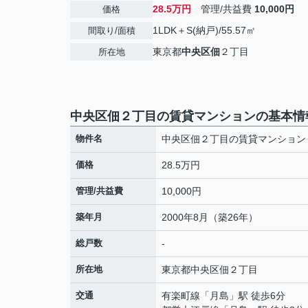
28.5万円
管理/共益費
10,000円
価格
1LDK＋S(納戸)/55.57㎡
間取り/面積
東京都
中央区
佃
２丁目
所在地
中央区佃２丁目の賃貸マンションの基本情
物件名
中央区佃２丁目の賃貸マンション
価格
28.5万円
管理/共益費
10,000円
築年月
2000年8月（築26年）
総戸数
-
所在地
東京都
中央区
佃
２丁目
交通
有楽町線
「
月島
」駅 徒歩6分