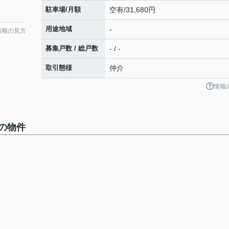
駐車場/月額
空有/31,680円
用途地域
-
情報の見方
募集戸数 / 総戸数
- / -
取引態様
仲介
情報
の物件