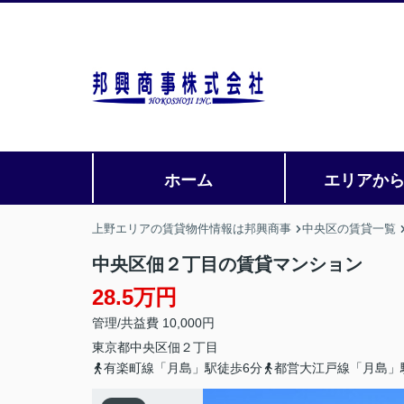
ホーム
エリアか
上野エリアの賃貸物件情報は邦興商事
中央区の賃貸一覧
中央区佃２丁目の賃貸マンション
28.5万円
管理/共益費 10,000円
東京都
中央区
佃
２丁目
有楽町線「月島」駅徒歩6分
都営大江戸線「月島」