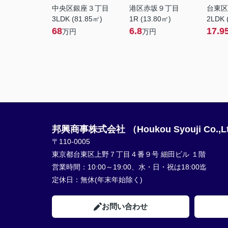
中央区銀座３丁目
港区赤坂９丁目
台東区
3LDK (81.85㎡)
1R (13.80㎡)
2LDK 
68
6.8
17.9
万円
万円
邦興商事株式会社 （Houkou Syouji Co.,L
〒110-0005
東京都台東区上野７丁目４番９号 細田ビル １階
営業時間：
10:00～19:00、水・日・祝は18:00迄
定休日：
無休(年末年始除く)
お問い合わせ