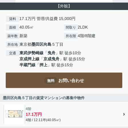
【外観】
17.1万円 管理/共益費 15,000円
賃料
40.05㎡
2LDK
面積
間取り
新築
4階/8階建
築年数
所在階
東京都
墨田区
向島
５丁目
所在地
東武伊勢崎線
「
曳舟
」駅 徒歩10分
交通
京成押上線
「
京成曳舟
」駅 徒歩15分
半蔵門線
「
押上
」駅 徒歩15分
お問い合わせ
無料
墨田区向島５丁目の賃貸マンションの募集中物件
4階
17.1万円
4階 / 12.11坪(40.05㎡)