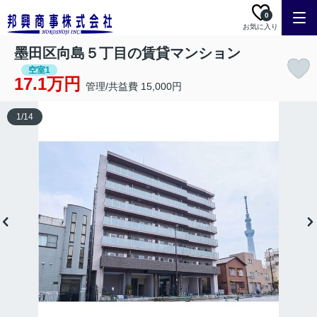
0
お気に入り
墨田区向島５丁目の賃貸マンション
空室1
17.1万円
管理/共益費 15,000円
1
/
14