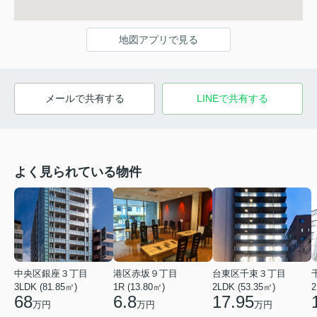
地図アプリで見る
メールで共有する
LINEで共有する
よく見られている物件
中央区銀座３丁目
港区赤坂９丁目
台東区千束３丁目
3LDK (81.85㎡)
1R (13.80㎡)
2LDK (53.35㎡)
2
68
6.8
17.95
万円
万円
万円