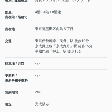
賃貸マンション / 鉄筋コンクリート
種別 / 建物構造
4階 / 4階 / 8階建
部屋 /
所在階 / 階建て
東京都
墨田区
向島
５丁目
所在地
東武伊勢崎線
「
曳舟
」駅 徒歩10分
交通
京成押上線
「
京成曳舟
」駅 徒歩15分
半蔵門線
「
押上
」駅 徒歩15分
- / -
駐車場 / 月額
- / -
更新料 /
更新事務手数料
2年
契約期間
完成済み
現況