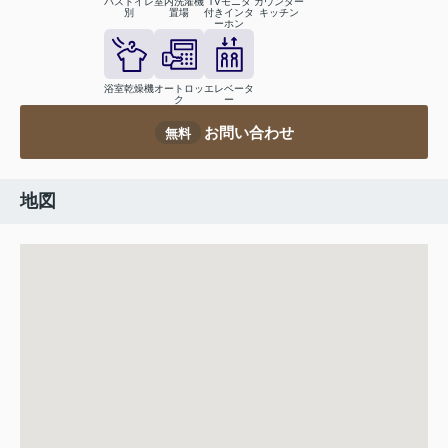
バストイレ
室内洗濯機
TVモニタ
カウンター
別
置場
付きインタ
キッチン
ーホン
浴室乾燥機
オートロッ
エレベータ
ク
ー
お問い合わせ
無料
地図