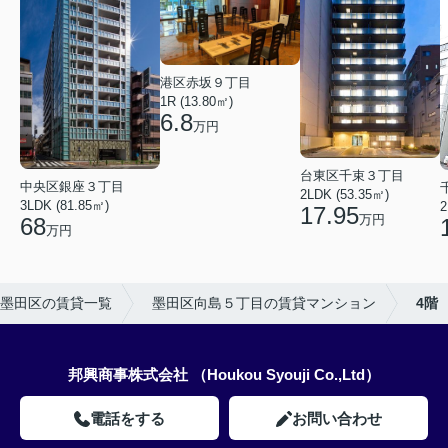
港区赤坂９丁目
1R (13.80㎡)
6.8
万円
台東区千束３丁目
中央区銀座３丁目
2LDK (53.35㎡)
3LDK (81.85㎡)
2
17.95
万円
68
万円
墨田区の賃貸一覧
墨田区向島５丁目の賃貸マンション
4階
邦興商事株式会社 （Houkou Syouji Co.,Ltd）
電話をする
お問い合わせ