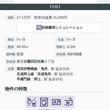
【外観】
17.1万円 管理/共益費 15,000円
賃料
初期費用シミュレーション
0ヶ月
0ヶ月
敷金
礼金
40.05㎡
2LDK
面積
間取り
新築
4階/8階建
築年数
所在階
東京都
墨田区
向島
５丁目
所在地
東武伊勢崎線
「
曳舟
」駅 徒歩10分
交通
京成押上線
「
京成曳舟
」駅 徒歩15分
半蔵門線
「
押上
」駅 徒歩15分
物件の特徴