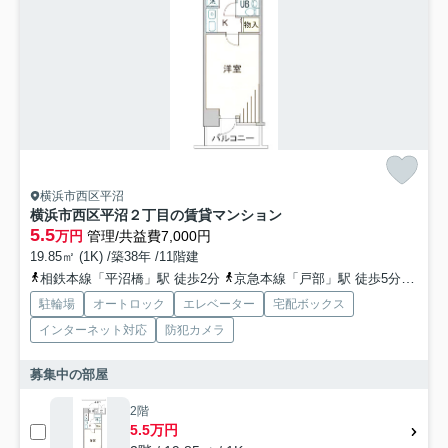
横浜市西区平沼
横浜市西区平沼２丁目の賃貸マンション
5.5
万円
管理/共益費7,000円
19.85㎡ (1K) /築38年 /11階建
相鉄本線「平沼橋」駅 徒歩2分
京急本線「戸部」駅 徒歩5分
京浜
駐輪場
オートロック
エレベーター
宅配ボックス
インターネット対応
防犯カメラ
募集中の部屋
2階
5.5万円