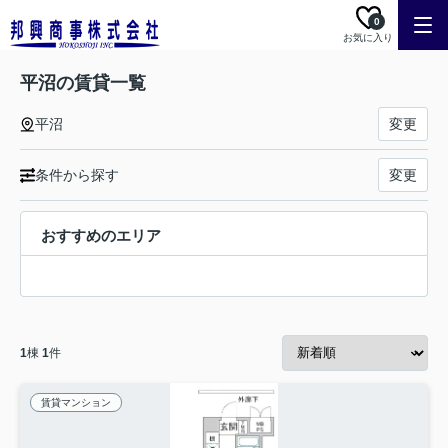
0
お気に入り
平沼の賃貸一覧
平沼
変更
条件から探す
変更
おすすめのエリア
1
棟
1
件
賃貸マンション