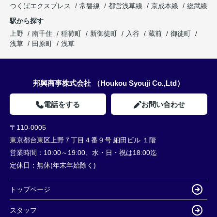
つくばエクスプレス
常磐線
都営浅草線
京成本線
総武線
駅から探す
上野
南千住
稲荷町
新御徒町
入谷
蔵前
御徒町
浅草
田原町
浅草
邦興商事株式会社 （Houkou Syouji Co.,Ltd）
電話をする
お問い合わせ
〒110-0005
東京都台東区上野７丁目４番９号 細田ビル １階
営業時間：
10:00～19:00、水・日・祝は18:00迄
定休日：
無休(年末年始除く)
トップページ
スタッフ