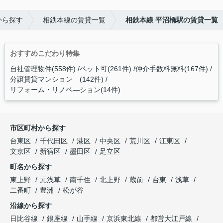
から探す
相鉄本線の賃貸一覧
相鉄本線 平沼橋駅の賃貸一覧
おすすめこだわり特集
自社管理物件(558件)
ペット可(261件)
仲介手数料無料(167件)
分譲賃貸マンション (142件)
リフォーム・リノベ―ション(14件)
市区町村から探す
台東区
千代田区
港区
中央区
荒川区
江東区
文京区
新宿区
墨田区
足立区
町名から探す
東上野
元浅草
南千住
北上野
蔵前
台東
浅草
二番町
豊洲
松が谷
沿線から探す
日比谷線
銀座線
山手線
京浜東北線
都営大江戸線