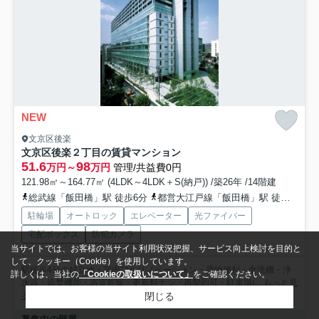
NEW
文京区後楽
文京区後楽２丁目の賃貸マンション
51.6
98
万円～
万円
管理/共益費0円
121.98㎡～164.77㎡ (4LDK～4LDK＋S(納戸)) /築26年 /14階建
総武線「飯田橋」駅 徒歩6分
都営大江戸線「飯田橋」駅 徒歩3分
駐輪場
オートロック
エレベーター
光ファイバー
宅配ボックス
防犯カメラ
当サイトでは、お客様の当サイト利用状況把握、サービス向上検討を目的と
して、クッキー（Cookie）を使用しています。
駅徒歩4分の好立地・室内フルリノベーション・買物便利・食洗機・浄
詳しくは、当社の
「Cookieの取扱いについて」
をご確認ください。
水器・追焚機能・浴室乾燥・更新料ナシ・再契約可・駐車場(...
もっと見
る
閉じる