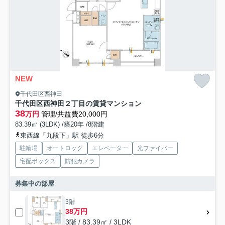
NEW
千代田区西神田
千代田区西神田２丁目の賃貸マンション
38
万円
管理/共益費20,000円
83.39㎡ (3LDK) /築20年 /8階建
東西線「九段下」駅 徒歩6分
駐輪場
オートロック
エレベーター
光ファイバー
宅配ボックス
防犯カメラ
募集中の部屋
3階
38万円
3階 / 83.39㎡ / 3LDK