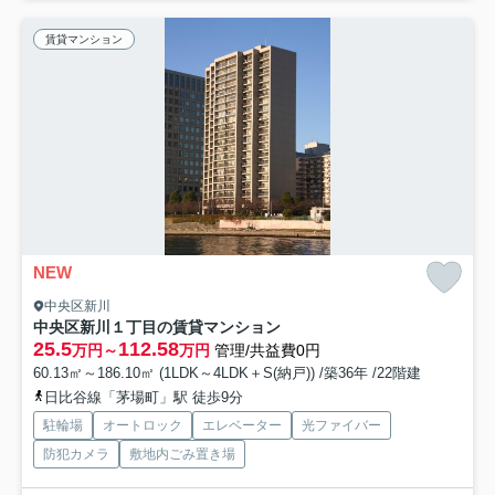
賃貸マンション
NEW
中央区新川
中央区新川１丁目の賃貸マンション
25.5
112.58
万円～
万円
管理/共益費0円
60.13㎡～186.10㎡ (1LDK～4LDK＋S(納戸)) /築36年 /22階建
日比谷線「茅場町」駅 徒歩9分
駐輪場
オートロック
エレベーター
光ファイバー
防犯カメラ
敷地内ごみ置き場