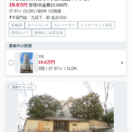
19.6
万円
管理/共益費10,000円
37.97㎡ (1LDK) /築9年 /12階建
半蔵門線「九段下」駅 徒歩10分
駐輪場
オートロック
エレベーター
インターネット対応
防犯カメラ
敷地内ごみ置き場
募集中の部屋
3階
19.6万円
3階 / 37.97㎡ / 1LDK
賃貸マンション