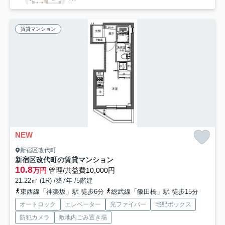
賃貸マンション
NEW
新宿区改代町
新宿区改代町の賃貸マンション
10.8
万円
管理/共益費10,000円
21.22㎡ (1R) /築7年 /5階建
東西線「神楽坂」駅 徒歩6分
総武線「飯田橋」駅 徒歩15分
オートロック
エレベーター
光ファイバー
宅配ボックス
防犯カメラ
敷地内ごみ置き場