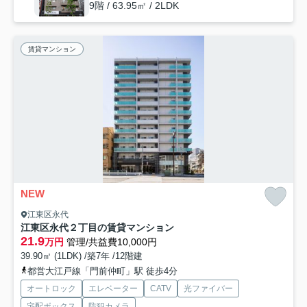
9階 / 63.95㎡ / 2LDK
賃貸マンション
NEW
江東区永代
江東区永代２丁目の賃貸マンション
21.9
万円
管理/共益費10,000円
39.90㎡ (1LDK) /築7年 /12階建
都営大江戸線「門前仲町」駅 徒歩4分
オートロック
エレベーター
CATV
光ファイバー
宅配ボックス
防犯カメラ