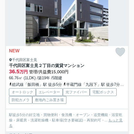
NEW
千代田区富士見
千代田区富士見２丁目の賃貸マンション
36.5
万円
管理/共益費15,000円
66.76㎡ (1LDK) /築19年 /5階建
総武線「飯田橋」駅 徒歩5分
半蔵門線「九段下」駅 徒歩7分
有楽
オートロック
エレベーター
光ファイバー
宅配ボックス
防犯カメラ
敷地内ごみ置き場
駅徒歩5分の好立地・買物便利・食洗機・オーブン・追焚機能・浴室乾
燥・床暖房・洗濯乾燥機・駐車場(空き要確認)・再契約可・...
もっと見
る