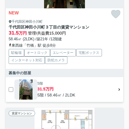
NEW
千代田区神田小川町
千代田区神田小川町３丁目の賃貸マンション
31.5
万円
管理/共益費15,000円
58.46㎡ (2LDK) /築21年 /12階建
東西線「竹橋」駅 徒歩8分
駐輪場
オートロック
エレベーター
宅配ボックス
インターネット対応
防犯カメラ
募集中の部屋
5階
31.5万円
5階 / 58.46㎡ / 2LDK
賃貸マンション