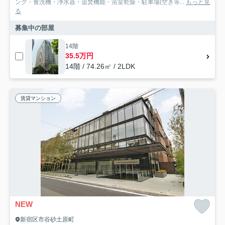
ング・食洗機・浄水器・追焚機能・浴室乾燥・駐車場(空き等...
もっと見
る
募集中の部屋
14階
35.5万円
14階 / 74.26㎡ / 2LDK
賃貸マンション
NEW
新宿区市谷砂土原町