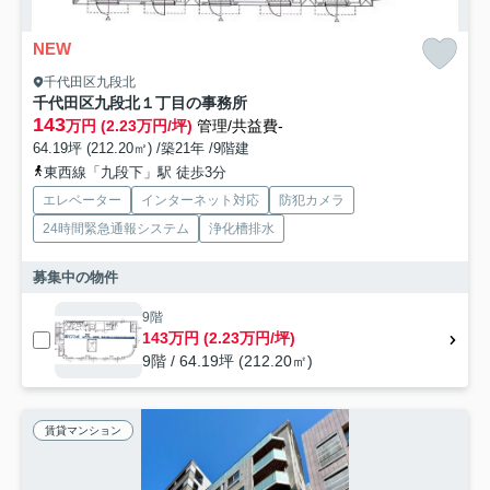
NEW
千代田区九段北
千代田区九段北１丁目の事務所
143
万円 (2.23万円/坪)
管理/共益費-
64.19坪 (212.20㎡) /築21年 /9階建
東西線「九段下」駅 徒歩3分
エレベーター
インターネット対応
防犯カメラ
24時間緊急通報システム
浄化槽排水
募集中の物件
9階
143万円 (2.23万円/坪)
9階 / 64.19坪 (212.20㎡)
賃貸マンション