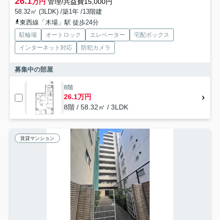
26.1
万円
管理/共益費15,000円
58.32㎡ (3LDK) /築1年 /13階建
東西線「木場」駅 徒歩24分
駐輪場
オートロック
エレベーター
宅配ボックス
インターネット対応
防犯カメラ
募集中の部屋
8階
26.1万円
8階 / 58.32㎡ / 3LDK
賃貸マンション