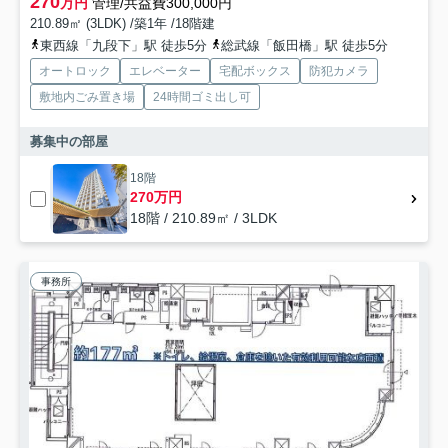
270
万円
管理/共益費300,000円
210.89㎡ (3LDK) /築1年 /18階建
東西線「九段下」駅 徒歩5分
総武線「飯田橋」駅 徒歩5分
オートロック
エレベーター
宅配ボックス
防犯カメラ
敷地内ごみ置き場
24時間ゴミ出し可
募集中の部屋
18階
270万円
18階 / 210.89㎡ / 3LDK
事務所