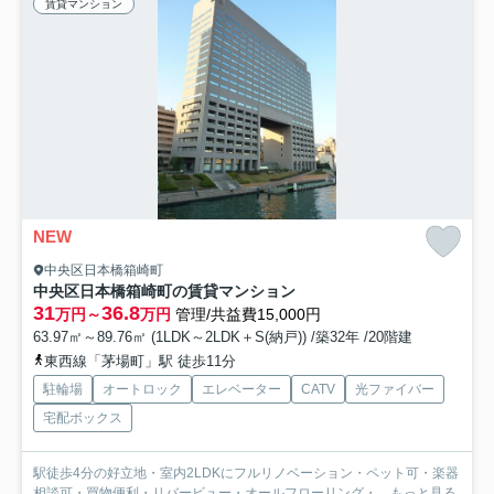
賃貸マンション
NEW
中央区日本橋箱崎町
中央区日本橋箱崎町の賃貸マンション
31
36.8
万円～
万円
管理/共益費15,000円
63.97㎡～89.76㎡ (1LDK～2LDK＋S(納戸)) /築32年 /20階建
東西線「茅場町」駅 徒歩11分
駐輪場
オートロック
エレベーター
CATV
光ファイバー
宅配ボックス
駅徒歩4分の好立地・室内2LDKにフルリノベーション・ペット可・楽器
相談可・買物便利・リバービュー・オールフローリング・...
もっと見る