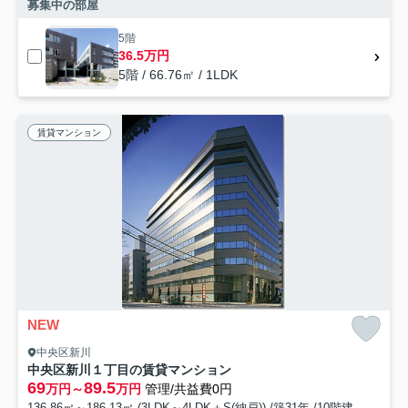
募集中の部屋
5階
36.5万円
5階 / 66.76㎡ / 1LDK
賃貸マンション
NEW
中央区新川
中央区新川１丁目の賃貸マンション
69
89.5
万円～
万円
管理/共益費0円
136.86㎡～186.13㎡ (3LDK～4LDK＋S(納戸)) /築31年 /10階建