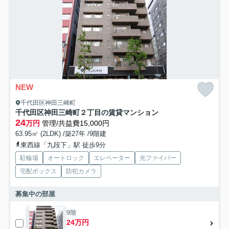
NEW
千代田区神田三崎町
千代田区神田三崎町２丁目の賃貸マンション
24
万円
管理/共益費15,000円
63.95㎡ (2LDK) /築27年 /9階建
東西線「九段下」駅 徒歩9分
駐輪場
オートロック
エレベーター
光ファイバー
宅配ボックス
防犯カメラ
募集中の部屋
9階
24万円