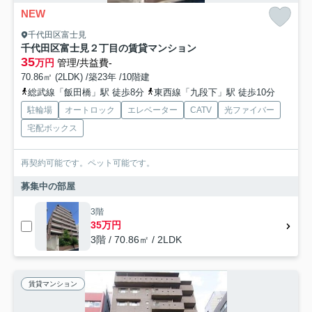
NEW
千代田区富士見
千代田区富士見２丁目の賃貸マンション
35
万円
管理/共益費-
70.86㎡ (2LDK) /築23年 /10階建
総武線「飯田橋」駅 徒歩8分
東西線「九段下」駅 徒歩10分
駐輪場
オートロック
エレベーター
CATV
光ファイバー
宅配ボックス
再契約可能です。ペット可能です。
募集中の部屋
3階
35万円
3階 / 70.86㎡ / 2LDK
賃貸マンション