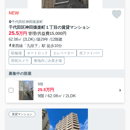
NEW
千代田区神田猿楽町
千代田区神田猿楽町１丁目の賃貸マンション
25.5
万円
管理/共益費15,000円
62.08㎡ (2LDK) /築29年 /12階建
東西線「九段下」駅 徒歩10分
駐輪場
オートロック
エレベーター
光ファイバー
防犯カメラ
敷地内ごみ置き場
募集中の部屋
9階
25.5万円
9階 / 62.08㎡ / 2LDK
賃貸マンション