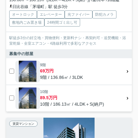
日比谷線「茅場町」駅 徒歩3分
オートロック
エレベーター
光ファイバー
防犯カメラ
敷地内ごみ置き場
24時間ゴミ出し可
駅徒歩3分の好立地・買物便利・更新料ナシ・再契約可・追焚機能・浴
室乾燥・全室エアコン・4路線利用で多彩なアクセス
募集中の部屋
9階
69万円
9階 / 136.86㎡ / 3LDK
10階
89.5万円
10階 / 186.13㎡ / 4LDK＋S(納戸)
賃貸マンション