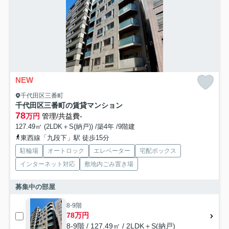
NEW
千代田区三番町
千代田区三番町の賃貸マンション
78
万円
管理/共益費-
127.49㎡ (2LDK＋S(納戸)) /築4年 /9階建
東西線「九段下」駅 徒歩15分
駐輪場
オートロック
エレベーター
宅配ボックス
インターネット対応
敷地内ごみ置き場
募集中の部屋
8-9階
78万円
8-9階 / 127.49㎡ / 2LDK＋S(納戸)