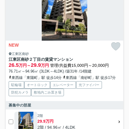
NEW
江東区南砂
江東区南砂２丁目の賃貸マンション
26.5
29.9
万円～
万円
管理/共益費15,000円～20,000円
76.71㎡～94.96㎡ (3LDK～4LDK) /築31年 /14階建
東西線「東陽町」駅 徒歩14分
東西線「南砂町」駅 徒歩17分
駐輪場
オートロック
エレベーター
光ファイバー
防犯カメラ
敷地内ごみ置き場
募集中の部屋
2階
29.9万円
2階 / 94.96㎡ / 4LDK