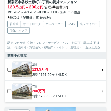
新宿区市谷砂土原町３丁目の賃貸マンション
123.5
200
万円～
万円
管理/共益費0円
191.20㎡～263.90㎡ (4LDK～5LDK) /築18年 /5階建
総武線「飯田橋」駅 徒歩8分
駐輪場
オートロック
エレベーター
CATV
光ファイバー
宅配ボックス
駅徒歩6分の好立地・フロントサービス・ペット飼育可・駐車場(要確
認)・再契約可・買物便利・(風呂2・トイレ3)・窓暖房・...
もっと見る
募集中の部屋
2階
123.5万円
2階 / 191.20㎡ / 4LDK
2階
200万円
2階 / 263.90㎡ / 5LDK