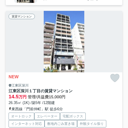
賃貸マンション
NEW
江東区深川
江東区深川１丁目の賃貸マンション
14.5
万円
管理/共益費15,000円
26.35㎡ (1K) /築5年 /12階建
東西線「門前仲町」駅 徒歩6分
オートロック
エレベーター
宅配ボックス
インターネット対応
敷地内ごみ置き場
外観タイル張り