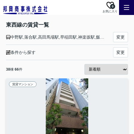
0
お気に入り
東西線の賃貸一覧
中野駅,落合駅,高田馬場駅,早稲田駅,神楽坂駅,飯田橋駅,九段下駅,竹橋駅,大手町駅,日本橋駅,茅場町駅,門前仲町駅,木場駅,東陽町駅,南砂町駅,西葛西駅,葛西駅,浦安駅,南行徳駅,行徳駅,妙典駅,原木中山駅,西船橋駅
変更
条件から探す
変更
38
棟
66
件
賃貸マンション