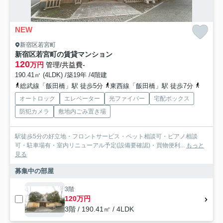
NEW
新宿区若宮町
新宿区若宮町の賃貸マンション
120
万円
管理/共益費-
190.41㎡ (4LDK) /築19年 /4階建
総武線「飯田橋」駅 徒歩5分
東西線「飯田橋」駅 徒歩7分
有楽町
オートロック
エレベーター
光ファイバー
宅配ボックス
防犯カメラ
敷地内ごみ置き場
駅徒歩5分の好立地・フロントサービス・ペット相談可・ピアノ相談
可・駐車場有・室内リニューアル予定(設備要確認)・買物便利...
もっと
見る
募集中の部屋
3階
120万円
3階 / 190.41㎡ / 4LDK