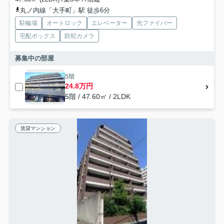
丸ノ内線「大手町」駅 徒歩6分
駐輪場
オートロック
エレベーター
光ファイバー
宅配ボックス
防犯カメラ
募集中の部屋
5階
24.8万円
5階 / 47.60㎡ / 2LDK
賃貸マンション