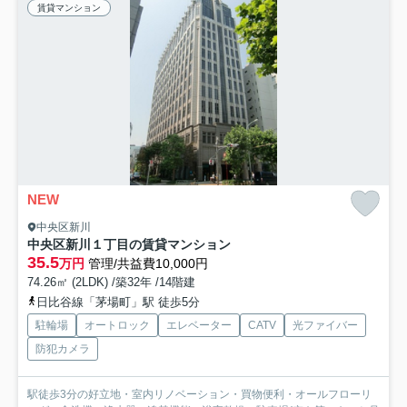
賃貸マンション
NEW
中央区新川
中央区新川１丁目の賃貸マンション
35.5
万円
管理/共益費10,000円
74.26㎡ (2LDK) /築32年 /14階建
日比谷線「茅場町」駅 徒歩5分
駐輪場
オートロック
エレベーター
CATV
光ファイバー
防犯カメラ
駅徒歩3分の好立地・室内リノベーション・買物便利・オールフローリ