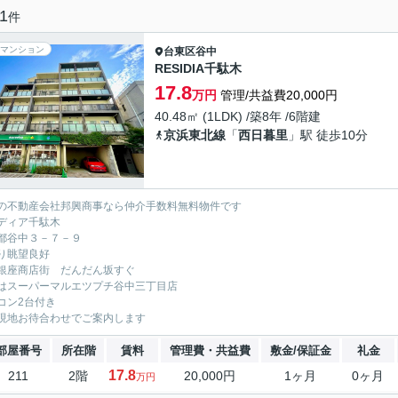
1
件
マンション
台東区
谷中
RESIDIA千駄木
17.8
万円
管理/共益費20,000円
40.48㎡ (1LDK) /築8年 /6階建
京浜東北線
「
西日暮里
」駅 徒歩10分
の不動産会社邦興商事なら仲介手数料無料物件です
ディア千駄木
都谷中３－７－９
り眺望良好
銀座商店街 だんだん坂すぐ
はスーパーマルエツプチ谷中三丁目店
コン2台付き
現地お待合わせでご案内します
部屋番号
所在階
賃料
管理費・共益費
敷金/保証金
礼金
17.8
211
2階
20,000円
1ヶ月
0ヶ月
万円