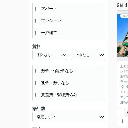
9
1
棟
アパート
賃貸
マンション
一戸建て
賃料
～
上野
敷金・保証金なし
レジ
東京
日当
礼金・敷引なし
谷中
１Ｆ
共益費・管理費込み
エア
直接
築年数