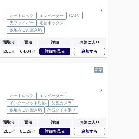
オートロック
エレベーター
CATV
光ファイバー
宅配ボックス
敷地内ごみ置き場
間取り
面積
詳細
お気に入り
2LDK
64.04㎡
詳細を見る
追加する
新築
オートロック
エレベーター
インターネット対応
防犯カメラ
敷地内ごみ置き場
外観タイル張り
間取り
面積
詳細
お気に入り
2LDK
51.26㎡
詳細を見る
追加する