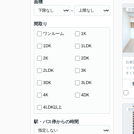
面積
賃貸
～
間取り
ワンルーム
1K
1DK
1LDK
2K
2DK
台東
ット
2LDK
3K
すく
3DK
3LDK
4K
4DK
4LDK以上
賃貸
駅・バス停からの時間