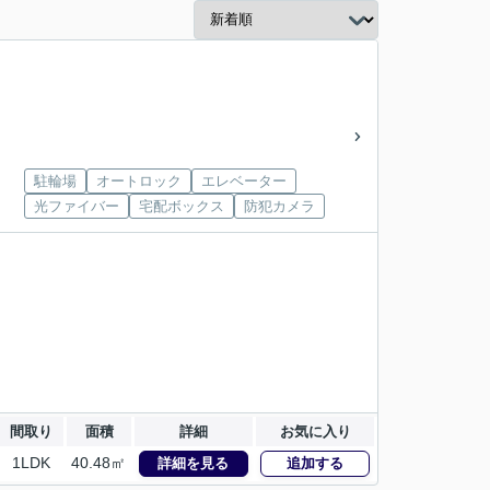
駐輪場
オートロック
エレベーター
光ファイバー
宅配ボックス
防犯カメラ
間取り
面積
詳細
お気に入り
1LDK
40.48㎡
詳細を見る
追加する