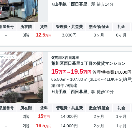
山手線
「
西日暮里
」駅 徒歩14分
部屋番号
所在階
賃料
管理費・共益費
敷金/保証金
礼金
12.5
-
3階
3,000円
0ヶ月
0ヶ月
万円
マンション
荒川区
西日暮里
荒川区西日暮里１丁目の賃貸マンション
15
19.5
万円～
万円
管理/共益費14,000円
65.50㎡～107.80㎡ (3LDK～4LDK＋S(納戸))
築28年 /9階建
山手線
「
西日暮里
」駅 徒歩10分
部屋番号
所在階
賃料
管理費・共益費
敷金/保証金
礼金
15
-
2階
14,000円
2ヶ月
1ヶ月
万円
16.5
-
2階
14,000円
2ヶ月
1ヶ月
万円