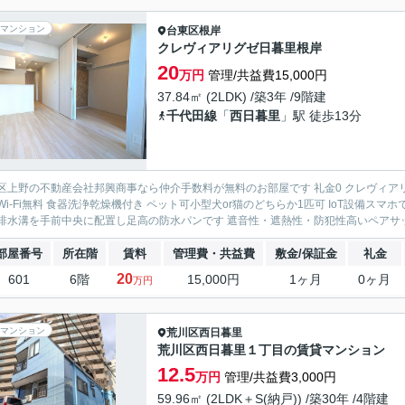
マンション
台東区
根岸
クレヴィアリグゼ日暮里根岸
20
万円
管理/共益費15,000円
37.84㎡ (2LDK) /築3年 /9階建
千代田線
「
西日暮里
」駅 徒歩13分
区上野の不動産会社邦興商事なら仲介手数料が無料のお部屋です 礼金0 クレヴィア
Wi-Fi無料 食器洗浄乾燥機付き ペット可小型犬or猫のどちらか1匹可 IoT設備
排水溝を手前中央に配置し足高の防水パンです 遮音性・遮熱性・防犯性高いペアサッシ
部屋番号
所在階
賃料
管理費・共益費
敷金/保証金
礼金
20
601
6階
15,000円
1ヶ月
0ヶ月
万円
マンション
荒川区
西日暮里
荒川区西日暮里１丁目の賃貸マンション
12.5
万円
管理/共益費3,000円
59.96㎡ (2LDK＋S(納戸)) /築30年 /4階建