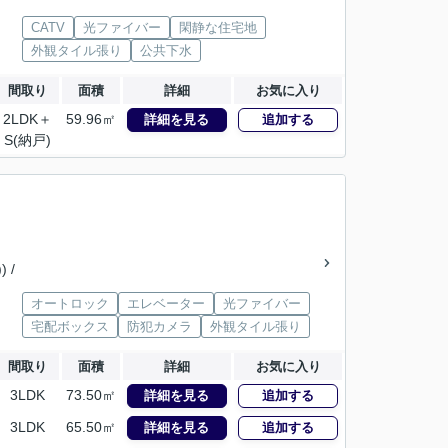
CATV
光ファイバー
閑静な住宅地
外観タイル張り
公共下水
間取り
面積
詳細
お気に入り
2LDK＋
59.96㎡
詳細を見る
追加する
S(納戸)
 /
オートロック
エレベーター
光ファイバー
宅配ボックス
防犯カメラ
外観タイル張り
間取り
面積
詳細
お気に入り
3LDK
73.50㎡
詳細を見る
追加する
3LDK
65.50㎡
詳細を見る
追加する