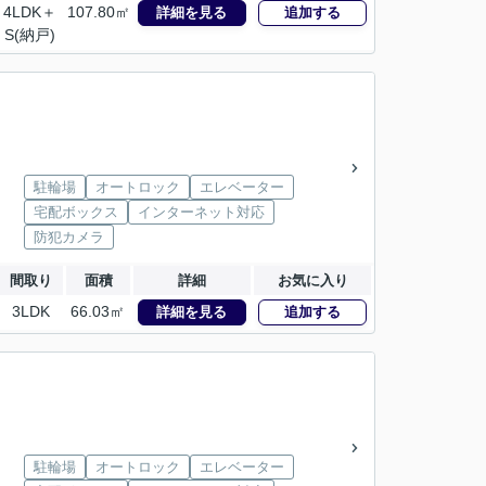
4LDK＋
107.80㎡
詳細を見る
追加する
S(納戸)
駐輪場
オートロック
エレベーター
宅配ボックス
インターネット対応
防犯カメラ
間取り
面積
詳細
お気に入り
3LDK
66.03㎡
詳細を見る
追加する
駐輪場
オートロック
エレベーター