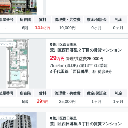
部屋番号
所在階
賃料
管理費・共益費
敷金/保証金
礼金
14.5
-
6階
10,000円
0ヶ月
0ヶ月
万円
マンション
荒川区
西日暮里
荒川区西日暮里２丁目の賃貸マンション
29
万円
管理/共益費25,000円
75.54㎡ (3LDK) /築13年 /12階建
千代田線
「
西日暮里
」駅 徒歩9分
部屋番号
所在階
賃料
管理費・共益費
敷金/保証金
礼金
29
-
5階
25,000円
1ヶ月
1ヶ月
万円
マンション
荒川区
西日暮里
荒川区西日暮里３丁目の賃貸マンション