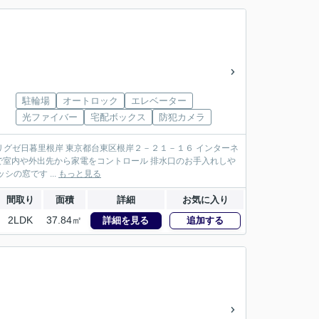
駐輪場
オートロック
エレベーター
光ファイバー
宅配ボックス
防犯カメラ
リグゼ日暮里根岸 東京都台東区根岸２－２１－１６ インターネ
スマホで室内や外出先から家電をコントロール 排水口のお手入れしや
の窓です ...
もっと見る
間取り
面積
詳細
お気に入り
2LDK
37.84㎡
詳細を見る
追加する