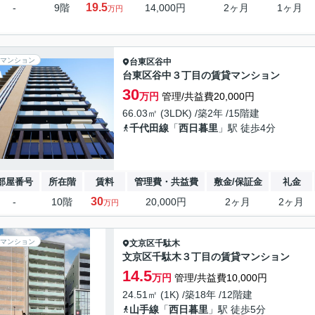
19.5
-
9階
14,000円
2ヶ月
1ヶ月
万円
マンション
台東区
谷中
台東区谷中３丁目の賃貸マンション
30
万円
管理/共益費20,000円
66.03㎡ (3LDK) /築2年 /15階建
千代田線
「
西日暮里
」駅 徒歩4分
部屋番号
所在階
賃料
管理費・共益費
敷金/保証金
礼金
30
-
10階
20,000円
2ヶ月
2ヶ月
万円
マンション
文京区
千駄木
文京区千駄木３丁目の賃貸マンション
14.5
万円
管理/共益費10,000円
24.51㎡ (1K) /築18年 /12階建
山手線
「
西日暮里
」駅 徒歩5分