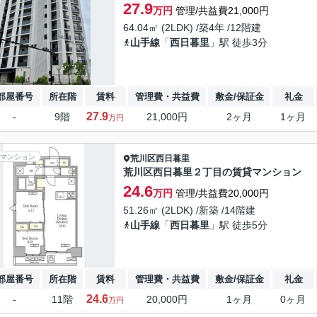
27.9
万円
管理/共益費21,000円
64.04㎡ (2LDK) /築4年 /12階建
山手線
「
西日暮里
」駅 徒歩3分
部屋番号
所在階
賃料
管理費・共益費
敷金/保証金
礼金
27.9
-
9階
21,000円
2ヶ月
1ヶ月
万円
マンション
荒川区
西日暮里
荒川区西日暮里２丁目の賃貸マンション
24.6
万円
管理/共益費20,000円
51.26㎡ (2LDK) /新築 /14階建
山手線
「
西日暮里
」駅 徒歩5分
部屋番号
所在階
賃料
管理費・共益費
敷金/保証金
礼金
24.6
-
11階
20,000円
1ヶ月
0ヶ月
万円