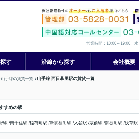
営業時間：10:00～19:00
ら探す
沿線から探す
会社概要
山手線 西日暮里駅の賃貸一覧
山手線の賃貸一覧
すすめの駅
野駅
/
南千住駅
/
稲荷町駅
/
新御徒町駅
/
入谷駅
/
蔵前駅
/
御徒町駅
/
浅草駅