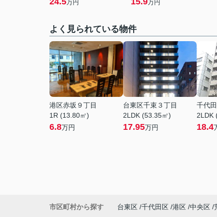
24.5
15.9
万円
万円
よく見られている物件
港区赤坂９丁目
台東区千束３丁目
千代田
1R (13.80㎡)
2LDK (53.35㎡)
2LDK 
6.8
17.95
18.4
万円
万円
市区町村から探す
台東区
千代田区
港区
中央区