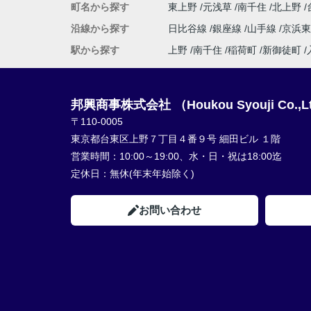
町名から探す
東上野
元浅草
南千住
北上野
沿線から探す
日比谷線
銀座線
山手線
京浜
駅から探す
上野
南千住
稲荷町
新御徒町
邦興商事株式会社 （Houkou Syouji Co.,L
〒110-0005
東京都台東区上野７丁目４番９号 細田ビル １階
営業時間：
10:00～19:00、水・日・祝は18:00迄
定休日：
無休(年末年始除く)
お問い合わせ