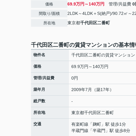
69.9万円～140万円
管理/共益費
0
価格
2LDK～4LDK＋S(納戸)/90.72㎡～22
間取り/面積
東京都
千代田区
二番町
所在地
千代田区二番町の賃貸マンションの基本情
物件名
千代田区二番町の賃貸マンション
価格
69.9万円～140万円
管理/共益費
0円
築年月
2009年7月（築17年）
総戸数
-
所在地
東京都
千代田区
二番町
交通
有楽町線
「
麹町
」駅 徒歩1分
半蔵門線
「
半蔵門
」駅 徒歩8分