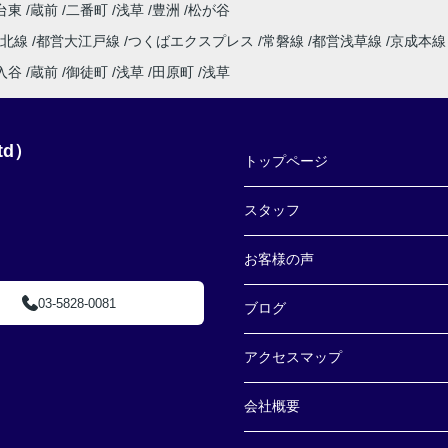
台東
蔵前
二番町
浅草
豊洲
松が谷
東北線
都営大江戸線
つくばエクスプレス
常磐線
都営浅草線
京成本
入谷
蔵前
御徒町
浅草
田原町
浅草
td）
トップページ
スタッフ
お客様の声
03-5828-0081
ブログ
アクセスマップ
会社概要