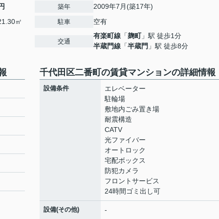
円
2009年7月(築17年)
築年
1.30㎡
空有
駐車
有楽町線
「
麹町
」駅 徒歩1分
交通
半蔵門線
「
半蔵門
」駅 徒歩8分
報
千代田区二番町の賃貸マンションの詳細情報
設備条件
エレベーター
駐輪場
敷地内ごみ置き場
耐震構造
CATV
光ファイバー
オートロック
宅配ボックス
防犯カメラ
フロントサービス
24時間ゴミ出し可
設備(その他)
-