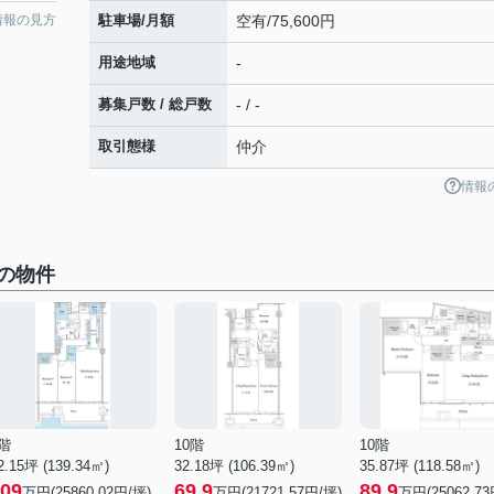
情報の見方
駐車場/月額
空有/75,600円
用途地域
-
募集戸数 / 総戸数
- / -
取引態様
仲介
情報
の物件
階
10階
10階
2.15坪 (139.34㎡)
32.18坪 (106.39㎡)
35.87坪 (118.58㎡)
09
69.9
89.9
万円(25860.02円/坪)
万円(21721.57円/坪)
万円(25062.73