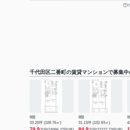
千代田区二番町の賃貸マンションで募集中
9階
9階
9
33.20坪 (109.76㎡)
31.13坪 (102.93㎡)
4
79.9
84.9
1
万円(24066.27円/坪)
万円(27272.73円/坪)