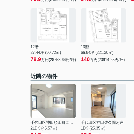
12階
13階
27.44坪 (90.72㎡)
66.94坪 (221.30㎡)
78.9
140
万円(28753.64円/坪)
万円(20914.25円/坪)
近隣の物件
千代田区神田須田町２丁目
千代田区神田佐久間河岸
2LDK (45.57㎡)
1DK (25.35㎡)