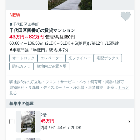
NEW
千代田区四番町
千代田区四番町の賃貸マンション
43
82
万円～
万円
管理/共益費0円
60.60㎡～106.53㎡ (2LDK～3LDK＋S(納戸)) /築12年 /15階建
半蔵門線「半蔵門」駅 徒歩7分
オートロック
エレベーター
光ファイバー
宅配ボックス
防犯カメラ
敷地内ごみ置き場
駅徒歩3分の好立地・フロントサービス・ペット飼育可・楽器相談可・
買物便利・食洗機・ディスポーザー・浄水器・追焚機能・浴室...
もっと
見る
募集中の部屋
2階
45万円
2階 / 61.44㎡ / 2LDK