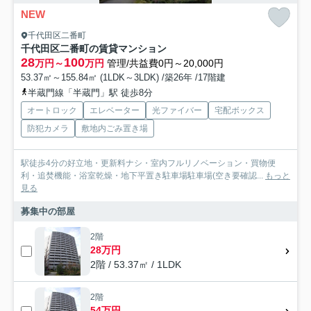
NEW
千代田区二番町
千代田区二番町の賃貸マンション
28
100
万円～
万円
管理/共益費0円～20,000円
53.37㎡～155.84㎡ (1LDK～3LDK) /築26年 /17階建
半蔵門線「半蔵門」駅 徒歩8分
オートロック
エレベーター
光ファイバー
宅配ボックス
防犯カメラ
敷地内ごみ置き場
駅徒歩4分の好立地・更新料ナシ・室内フルリノベーション・買物便
利・追焚機能・浴室乾燥・地下平置き駐車場駐車場(空き要確認...
もっと
見る
募集中の部屋
2階
28万円
2階 / 53.37㎡ / 1LDK
2階
54万円