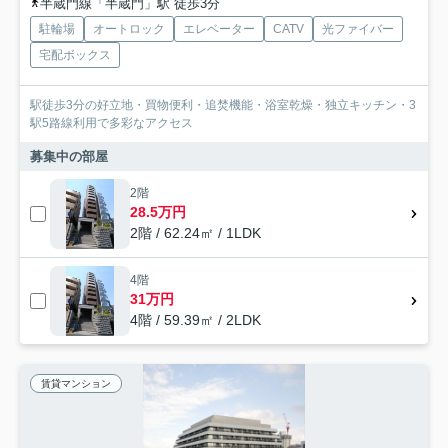
半蔵門線「半蔵門」駅 徒歩3分
駐輪場
オートロック
エレベーター
CATV
光ファイバー
宅配ボックス
駅徒歩3分の好立地・買物便利・追焚機能・浴室乾燥・独立キッチン・3
駅5路線利用で多彩なアクセス
募集中の部屋
2階
28.5万円
2階 / 62.24㎡ / 1LDK
4階
31万円
4階 / 59.39㎡ / 2LDK
賃貸マンション