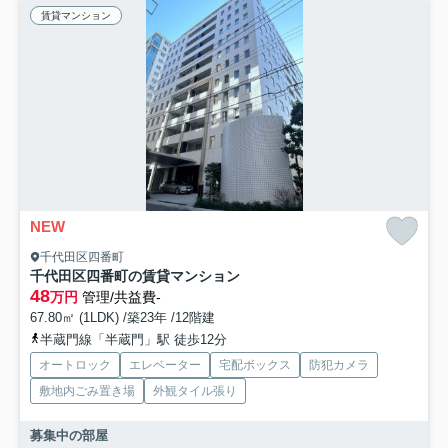
賃貸マンション
NEW
千代田区四番町
千代田区四番町の賃貸マンション
48
万円
管理/共益費-
67.80㎡ (1LDK) /築23年 /12階建
半蔵門線「半蔵門」駅 徒歩12分
オートロック
エレベーター
宅配ボックス
防犯カメラ
敷地内ごみ置き場
外観タイル張り
募集中の部屋