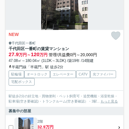
NEW
千代田区一番町
千代田区一番町の賃貸マンション
27.9
120
万円～
万円
管理/共益費0円～20,000円
47.08㎡～180.04㎡ (1LDK～3LDK) /築19年 /14階建
半蔵門線「半蔵門」駅 徒歩2分
駐輪場
オートロック
エレベーター
CATV
光ファイバー
宅配ボックス
駅徒歩2分の好立地・買物便利・ペット飼育可・追焚機能・浴室乾燥・
駐車場(空き要確認)・トランクルーム(空き要確認）・3駅...
もっと見る
募集中の部屋
2階
32.9万円