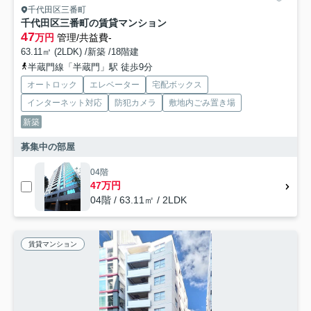
千代田区三番町
千代田区三番町の賃貸マンション
47
万円
管理/共益費-
63.11㎡ (2LDK) /新築 /18階建
半蔵門線「半蔵門」駅 徒歩9分
オートロック
エレベーター
宅配ボックス
インターネット対応
防犯カメラ
敷地内ごみ置き場
新築
募集中の部屋
04階
47万円
04階 / 63.11㎡ / 2LDK
賃貸マンション