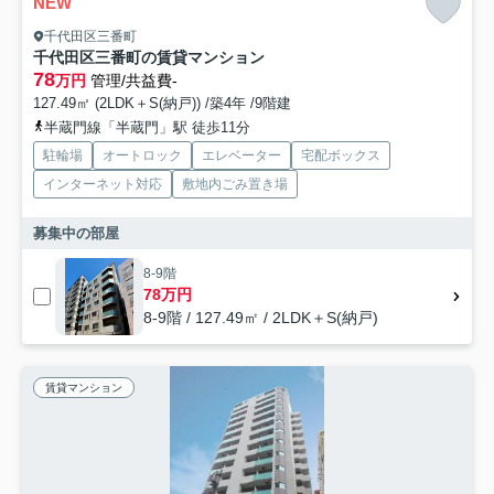
NEW
千代田区三番町
千代田区三番町の賃貸マンション
78
万円
管理/共益費-
127.49㎡ (2LDK＋S(納戸)) /築4年 /9階建
半蔵門線「半蔵門」駅 徒歩11分
駐輪場
オートロック
エレベーター
宅配ボックス
インターネット対応
敷地内ごみ置き場
募集中の部屋
8-9階
78万円
8-9階 / 127.49㎡ / 2LDK＋S(納戸)
賃貸マンション