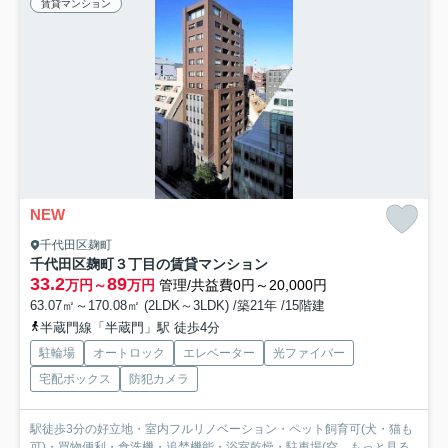
賃貸マンション
NEW
千代田区麹町
千代田区麹町３丁目の賃貸マンション
33.2
89
万円～
万円
管理/共益費0円～20,000円
63.07㎡～170.08㎡ (2LDK～3LDK) /築21年 /15階建
半蔵門線「半蔵門」駅 徒歩4分
駐輪場
オートロック
エレベーター
光ファイバー
宅配ボックス
防犯カメラ
駅徒歩3分の好立地・室内フルリノベーション・ペット飼育可(犬・猫も
可)・買物便利・食洗機・追焚機能・浴室乾燥・駐車場(空...
もっと見る