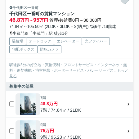
千代田区一番町
千代田区一番町の賃貸マンション
46.8
95
万円～
万円
管理/共益費0円～30,000円
74.84㎡～105.50㎡ (2LDK～3LDK＋S(納戸)) /築6年 /18階建
半蔵門線「半蔵門」駅 徒歩3分
駐輪場
オートロック
エレベーター
光ファイバー
宅配ボックス
防犯カメラ
駅徒歩3分の好立地・買物便利・フロントサービス・インターネット無
料・追焚機能・浴室乾燥・ポーターサービス・バレーサービス...
もっと
見る
募集中の部屋
7階
46.8万円
7階 / 74.84㎡ / 2LDK
9階
75万円
9階 / 95.23㎡ / 3LDK