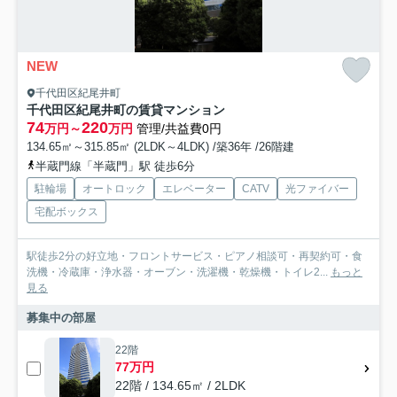
NEW
千代田区紀尾井町
千代田区紀尾井町の賃貸マンション
74
220
万円～
万円
管理/共益費0円
134.65㎡～315.85㎡ (2LDK～4LDK) /築36年 /26階建
半蔵門線「半蔵門」駅 徒歩6分
駐輪場
オートロック
エレベーター
CATV
光ファイバー
宅配ボックス
駅徒歩2分の好立地・フロントサービス・ピアノ相談可・再契約可・食
洗機・冷蔵庫・浄水器・オーブン・洗濯機・乾燥機・トイレ2...
もっと
見る
募集中の部屋
22階
77万円
22階 / 134.65㎡ / 2LDK