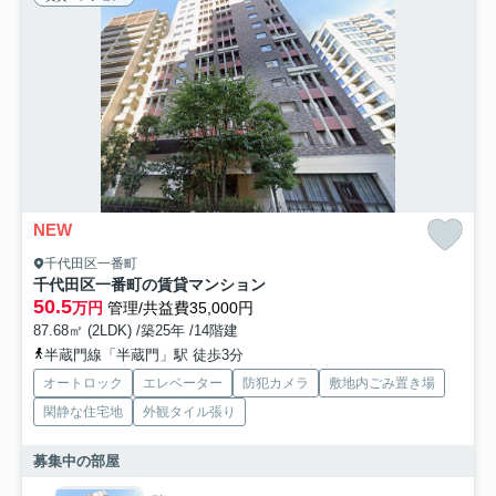
NEW
千代田区一番町
千代田区一番町の賃貸マンション
50.5
万円
管理/共益費35,000円
87.68㎡ (2LDK) /築25年 /14階建
半蔵門線「半蔵門」駅 徒歩3分
オートロック
エレベーター
防犯カメラ
敷地内ごみ置き場
閑静な住宅地
外観タイル張り
募集中の部屋