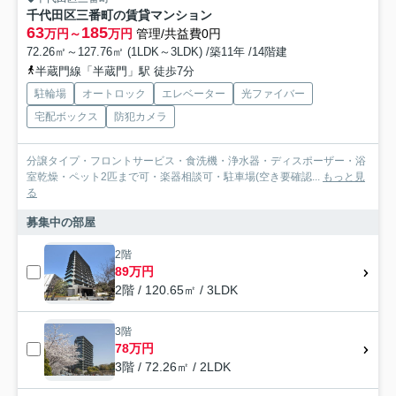
千代田区三番町の賃貸マンション
63
185
万円～
万円
管理/共益費0円
72.26㎡～127.76㎡ (1LDK～3LDK) /築11年 /14階建
半蔵門線「半蔵門」駅 徒歩7分
駐輪場
オートロック
エレベーター
光ファイバー
宅配ボックス
防犯カメラ
分譲タイプ・フロントサービス・食洗機・浄水器・ディスポーザー・浴
室乾燥・ペット2匹まで可・楽器相談可・駐車場(空き要確認...
もっと見
る
募集中の部屋
2階
89万円
2階 / 120.65㎡ / 3LDK
3階
78万円
3階 / 72.26㎡ / 2LDK