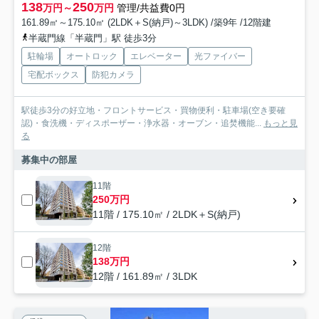
138
250
万円～
万円
管理/共益費0円
161.89㎡～175.10㎡ (2LDK＋S(納戸)～3LDK) /築9年 /12階建
半蔵門線「半蔵門」駅 徒歩3分
駐輪場
オートロック
エレベーター
光ファイバー
宅配ボックス
防犯カメラ
駅徒歩3分の好立地・フロントサービス・買物便利・駐車場(空き要確
認)・食洗機・ディスポーザー・浄水器・オーブン・追焚機能...
もっと見
る
募集中の部屋
11階
250万円
11階 / 175.10㎡ / 2LDK＋S(納戸)
12階
138万円
12階 / 161.89㎡ / 3LDK