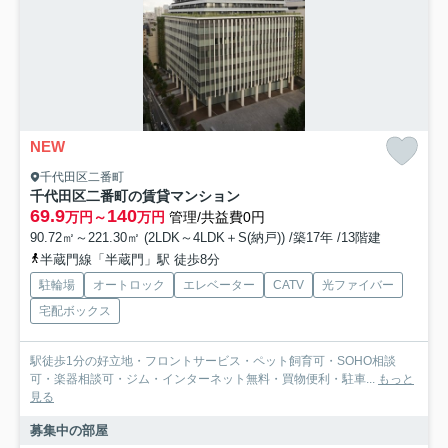
NEW
千代田区二番町
千代田区二番町の賃貸マンション
69.9
140
万円～
万円
管理/共益費0円
90.72㎡～221.30㎡ (2LDK～4LDK＋S(納戸)) /築17年 /13階建
半蔵門線「半蔵門」駅 徒歩8分
駐輪場
オートロック
エレベーター
CATV
光ファイバー
宅配ボックス
駅徒歩1分の好立地・フロントサービス・ペット飼育可・SOHO相談
可・楽器相談可・ジム・インターネット無料・買物便利・駐車...
もっと
見る
募集中の部屋