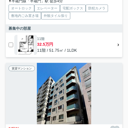
半蔵門線「半蔵門」駅 徒歩4分
オートロック
エレベーター
宅配ボックス
防犯カメラ
敷地内ごみ置き場
外観タイル張り
募集中の部屋
11階
32.5万円
11階 / 51.75㎡ / 1LDK
賃貸マンション