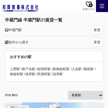
0
お気に入り
半蔵門線 半蔵門駅の賃貸一覧
半蔵門駅
変更
条件から探す
変更
おすすめの駅
上野駅
/
南千住駅
/
稲荷町駅
/
新御徒町駅
/
入谷駅
/
蔵前駅
/
御徒町駅
/
浅草駅
/
田原町駅
/
浅草駅
37
棟
90
件
賃貸マンション