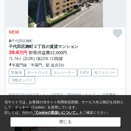
NEW
千代田区麹町
千代田区麹町２丁目の賃貸マンション
39.8
万円
管理/共益費12,000円
71.74㎡ (2LDK) /築22年 /13階建
半蔵門線「半蔵門」駅 徒歩2分
駐輪場
オートロック
エレベーター
CATV
光ファイバー
宅配ボックス
駅徒歩2分の好立地・ペット飼育可・買物便利・オーブン・追焚機能・
浴室乾燥・駐車場(空き等要確認)・3駅3路線利用で多彩な...
もっと見る
当サイトでは、お客様の当サイト利用状況把握、サービス向上検討を目的と
して、クッキー（Cookie）を使用しています。
募集中の部屋
詳しくは、当社の
「Cookieの取扱いについて」
をご確認ください。
8階
閉じる
39.8万円