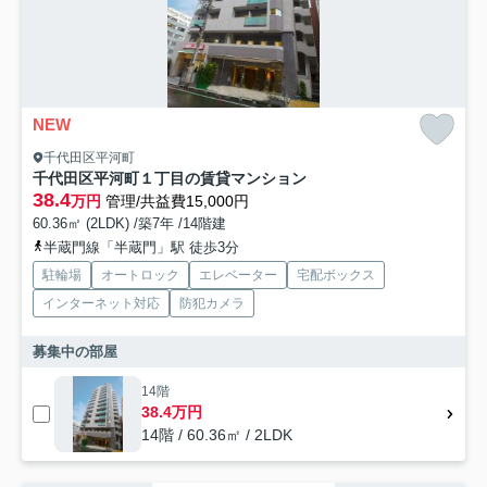
NEW
千代田区平河町
千代田区平河町１丁目の賃貸マンション
38.4
万円
管理/共益費15,000円
60.36㎡ (2LDK) /築7年 /14階建
半蔵門線「半蔵門」駅 徒歩3分
駐輪場
オートロック
エレベーター
宅配ボックス
インターネット対応
防犯カメラ
募集中の部屋
14階
38.4万円
14階 / 60.36㎡ / 2LDK