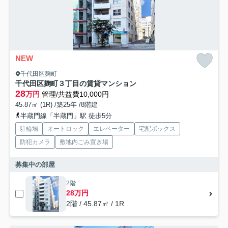
NEW
千代田区麹町
千代田区麹町３丁目の賃貸マンション
28
万円
管理/共益費10,000円
45.87㎡ (1R) /築25年 /8階建
半蔵門線「半蔵門」駅 徒歩5分
駐輪場
オートロック
エレベーター
宅配ボックス
防犯カメラ
敷地内ごみ置き場
募集中の部屋
2階
28万円
2階 / 45.87㎡ / 1R