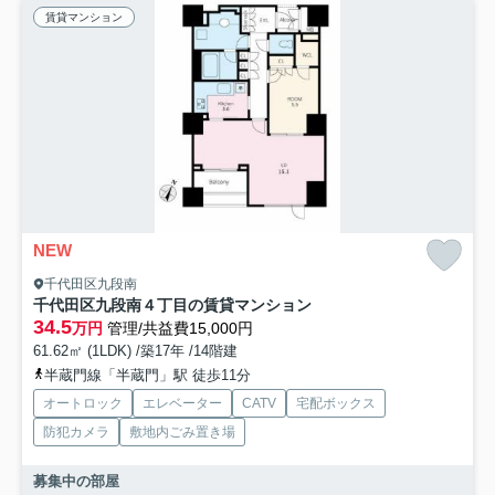
賃貸マンション
NEW
千代田区九段南
千代田区九段南４丁目の賃貸マンション
34.5
万円
管理/共益費15,000円
61.62㎡ (1LDK) /築17年 /14階建
半蔵門線「半蔵門」駅 徒歩11分
オートロック
エレベーター
CATV
宅配ボックス
防犯カメラ
敷地内ごみ置き場
募集中の部屋