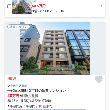
8階
50.5万円
8階 / 87.68㎡ / 2LDK
賃貸マンション
NEW
千代田区麹町
千代田区麹町２丁目の賃貸マンション
20
万円
管理/共益費-
38.16㎡ (1LDK) /築22年 /7階建
半蔵門線「半蔵門」駅 徒歩2分