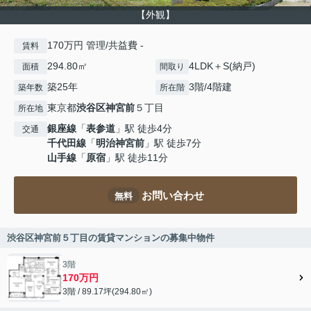
【外観】
170万円 管理/共益費 -
賃料
294.80㎡
4LDK＋S(納戸)
面積
間取り
築25年
3階/4階建
築年数
所在階
東京都
渋谷区
神宮前
５丁目
所在地
銀座線
「
表参道
」駅 徒歩4分
交通
千代田線
「
明治神宮前
」駅 徒歩7分
山手線
「
原宿
」駅 徒歩11分
お問い合わせ
無料
渋谷区神宮前５丁目の賃貸マンションの募集中物件
3階
170万円
3階 / 89.17坪(294.80㎡)