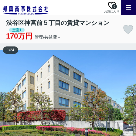
0
お気に入り
渋谷区神宮前５丁目の賃貸マンション
空室1
170万円
管理/共益費 -
1
/
24