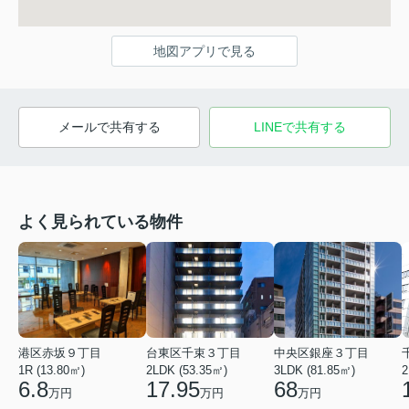
地図アプリで見る
メールで共有する
LINEで共有する
よく見られている物件
港区赤坂９丁目
台東区千束３丁目
中央区銀座３丁目
1R (13.80㎡)
2LDK (53.35㎡)
3LDK (81.85㎡)
2
6.8
17.95
68
万円
万円
万円