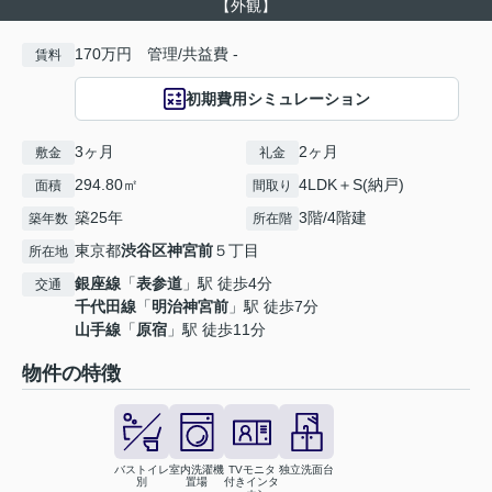
【外観】
170万円 管理/共益費 -
賃料
初期費用シミュレーション
3ヶ月
2ヶ月
敷金
礼金
294.80㎡
4LDK＋S(納戸)
面積
間取り
築25年
3階/4階建
築年数
所在階
東京都
渋谷区
神宮前
５丁目
所在地
銀座線
「
表参道
」駅 徒歩4分
交通
千代田線
「
明治神宮前
」駅 徒歩7分
山手線
「
原宿
」駅 徒歩11分
物件の特徴
バストイレ
室内洗濯機
TVモニタ
独立洗面台
別
置場
付きインタ