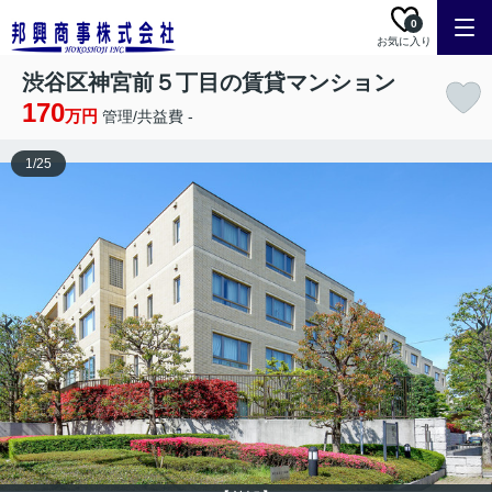
0
お気に入り
渋谷区神宮前５丁目の賃貸マンション
170
万円
管理/共益費 -
1
/
25