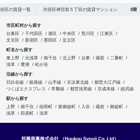
谷区の賃貸一覧
渋谷区神宮前５丁目の賃貸マンション
3階
市区町村から探す
台東区
千代田区
港区
中央区
荒川区
江東区
文京区
新宿区
墨田区
足立区
町名から探す
東上野
元浅草
南千住
北上野
台東
蔵前
二番町
浅草
豊洲
松が谷
沿線から探す
日比谷線
銀座線
山手線
京浜東北線
都営大江戸線
つくばエクスプレス
常磐線
都営浅草線
京成本線
総武線
駅から探す
上野
南千住
稲荷町
新御徒町
入谷
蔵前
御徒町
浅草
田原町
浅草
邦興商事株式会社 （Houkou Syouji Co.,Ltd）