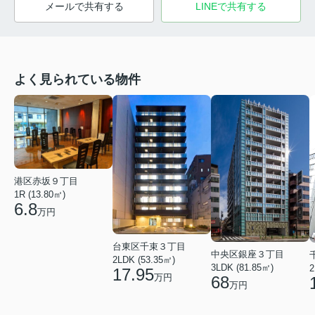
メールで共有する
LINEで共有する
よく見られている物件
港区赤坂９丁目
1R (13.80㎡)
6.8
万円
台東区千束３丁目
中央区銀座３丁目
2LDK (53.35㎡)
3LDK (81.85㎡)
2
17.95
万円
68
万円