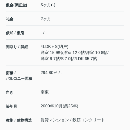
3ヶ月(-)
敷金(保証金)
2ヶ月
礼金
- / -
償却 / 敷引
4LDK＋S(納戸)
間取り / 詳細
洋室 15.9帖
/
洋室 12.0帖
/
洋室 10.8帖
/
洋室 9.7帖
/
S 7.0帖
/
LDK 65.7帖
294.80㎡ / -
面積 /
バルコニー面積
南東
向き
2000年10月(築25年)
築年月
賃貸マンション / 鉄筋コンクリート
種別 / 建物構造