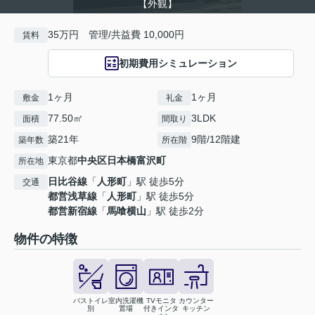
【外観】
35万円 管理/共益費 10,000円
賃料
初期費用シミュレーション
1ヶ月
1ヶ月
敷金
礼金
77.50㎡
3LDK
面積
間取り
築21年
9階/12階建
築年数
所在階
東京都
中央区
日本橋富沢町
所在地
日比谷線
「
人形町
」駅 徒歩5分
交通
都営浅草線
「
人形町
」駅 徒歩5分
都営新宿線
「
馬喰横山
」駅 徒歩2分
物件の特徴
バストイレ
室内洗濯機
TVモニタ
カウンター
別
置場
付きインタ
キッチン