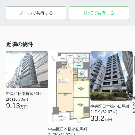
メールで共有する
LINEで共有する
近隣の物件
中央区日本橋富沢町
1R (16.70㎡)
9.13
2
中央区日本橋小伝馬町
万円
2LDK (62.07㎡)
33.2
万円
中央区日本橋小伝馬町
2LDK (44.97㎡)