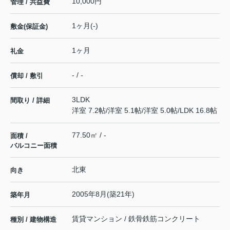
10,000円
管理 / 共益費
1ヶ月(-)
敷金(保証金)
1ヶ月
礼金
- / -
償却 / 敷引
3LDK
間取り / 詳細
洋室 7.2帖
/
洋室 5.1帖
/
洋室 5.0帖
/
LDK 16.8帖
77.50㎡ / -
面積 /
バルコニー面積
北東
向き
2005年8月(築21年)
築年月
賃貸マンション / 鉄骨鉄筋コンクリート
種別 / 建物構造