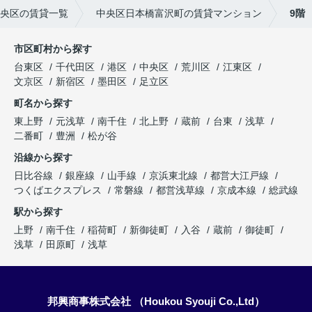
央区の賃貸一覧
中央区日本橋富沢町の賃貸マンション
9階
市区町村から探す
台東区
千代田区
港区
中央区
荒川区
江東区
文京区
新宿区
墨田区
足立区
町名から探す
東上野
元浅草
南千住
北上野
蔵前
台東
浅草
二番町
豊洲
松が谷
沿線から探す
日比谷線
銀座線
山手線
京浜東北線
都営大江戸線
つくばエクスプレス
常磐線
都営浅草線
京成本線
総武線
駅から探す
上野
南千住
稲荷町
新御徒町
入谷
蔵前
御徒町
浅草
田原町
浅草
邦興商事株式会社 （Houkou Syouji Co.,Ltd）