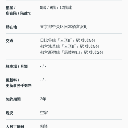
9階 / 9階 / 12階建
部屋 /
所在階 / 階建て
東京都
中央区
日本橋富沢町
所在地
日比谷線
「
人形町
」駅 徒歩5分
交通
都営浅草線
「
人形町
」駅 徒歩5分
都営新宿線
「
馬喰横山
」駅 徒歩2分
- / -
駐車場 / 月額
- / -
更新料 /
更新事務手数料
2年
契約期間
空家
現況
相談
入居可能日