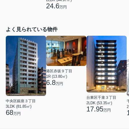
24.6
万円
よく見られている物件
港区赤坂９丁目
1R (13.80㎡)
6.8
万円
台東区千束３丁目
中央区銀座３丁目
2LDK (53.35㎡)
3LDK (81.85㎡)
2
17.95
万円
68
万円