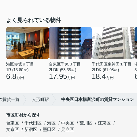
よく見られている物件
港区赤坂９丁目
台東区千束３丁目
千代田区東神田１丁目
1R (13.80㎡)
2LDK (53.35㎡)
2LDK (61.98㎡)
3
6.8
17.95
18.4
万円
万円
万円
の賃貸一覧
人形町駅
中央区日本橋富沢町の賃貸マンション
市区町村から探す
台東区
千代田区
港区
中央区
荒川区
江東区
文京区
新宿区
墨田区
足立区