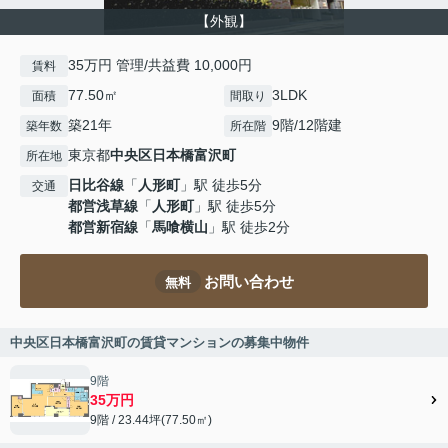
【外観】
35万円 管理/共益費 10,000円
賃料
77.50㎡
3LDK
面積
間取り
築21年
9階/12階建
築年数
所在階
東京都
中央区
日本橋富沢町
所在地
日比谷線
「
人形町
」駅 徒歩5分
交通
都営浅草線
「
人形町
」駅 徒歩5分
都営新宿線
「
馬喰横山
」駅 徒歩2分
お問い合わせ
無料
中央区日本橋富沢町の賃貸マンションの募集中物件
9階
35万円
9階 / 23.44坪(77.50㎡)