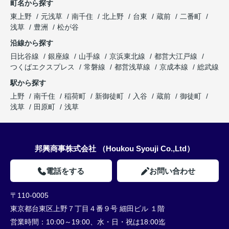
町名から探す
東上野
元浅草
南千住
北上野
台東
蔵前
二番町
浅草
豊洲
松が谷
沿線から探す
日比谷線
銀座線
山手線
京浜東北線
都営大江戸線
つくばエクスプレス
常磐線
都営浅草線
京成本線
総武線
駅から探す
上野
南千住
稲荷町
新御徒町
入谷
蔵前
御徒町
浅草
田原町
浅草
邦興商事株式会社 （Houkou Syouji Co.,Ltd）
電話をする
お問い合わせ
〒110-0005
東京都台東区上野７丁目４番９号 細田ビル １階
営業時間：
10:00～19:00、水・日・祝は18:00迄