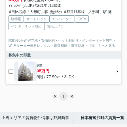
77.50㎡ (3LDK) /築21年 /12階建
日比谷線「人形町」駅 徒歩5分
都営浅草線「人形町」駅 徒歩5分
駐輪場
オートロック
エレベーター
CATV
インターネット対応
防犯カメラ
駅徒歩5分の好立地・買物便利・ペット飼育可・インターネット無料・
Wi-Fiルーター無料レンタル・追焚機能・浴室乾燥・（複...
もっと見る
募集中の部屋
9階
35万円
9階 / 77.50㎡ / 3LDK
1
上野エリアの賃貸物件情報は邦興商事
日本橋富沢町の賃貸一覧