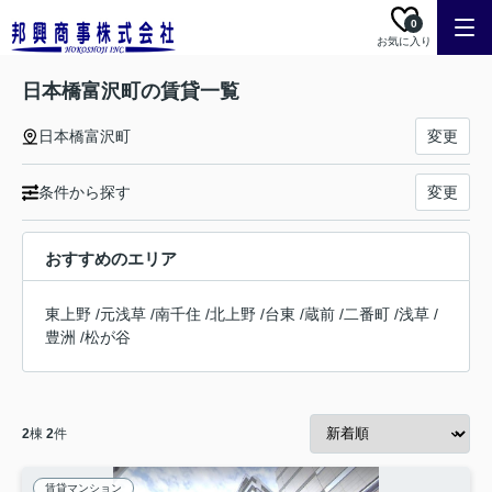
0
お気に入り
日本橋富沢町の賃貸一覧
日本橋富沢町
変更
条件から探す
変更
おすすめのエリア
東上野
/
元浅草
/
南千住
/
北上野
/
台東
/
蔵前
/
二番町
/
浅草
/
豊洲
/
松が谷
2
棟
2
件
賃貸マンション