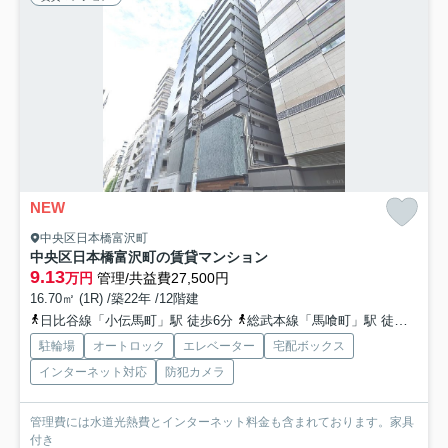
NEW
中央区日本橋富沢町
中央区日本橋富沢町の賃貸マンション
9.13
万円
管理/共益費27,500円
16.70㎡ (1R) /築22年 /12階建
日比谷線「小伝馬町」駅 徒歩6分
総武本線「馬喰町」駅 徒歩5分
駐輪場
オートロック
エレベーター
宅配ボックス
インターネット対応
防犯カメラ
管理費には水道光熱費とインターネット料金も含まれております。家具
付き