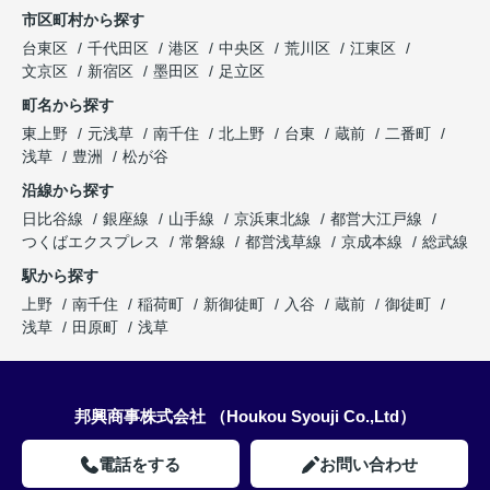
市区町村から探す
台東区
千代田区
港区
中央区
荒川区
江東区
文京区
新宿区
墨田区
足立区
町名から探す
東上野
元浅草
南千住
北上野
台東
蔵前
二番町
浅草
豊洲
松が谷
沿線から探す
日比谷線
銀座線
山手線
京浜東北線
都営大江戸線
つくばエクスプレス
常磐線
都営浅草線
京成本線
総武線
駅から探す
上野
南千住
稲荷町
新御徒町
入谷
蔵前
御徒町
浅草
田原町
浅草
邦興商事株式会社 （Houkou Syouji Co.,Ltd）
電話をする
お問い合わせ