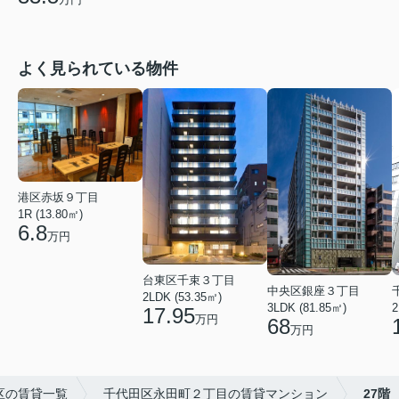
よく見られている物件
港区赤坂９丁目
1R (13.80㎡)
6.8
万円
台東区千束３丁目
中央区銀座３丁目
2LDK (53.35㎡)
3LDK (81.85㎡)
2
17.95
万円
68
万円
区の賃貸一覧
千代田区永田町２丁目の賃貸マンション
27階