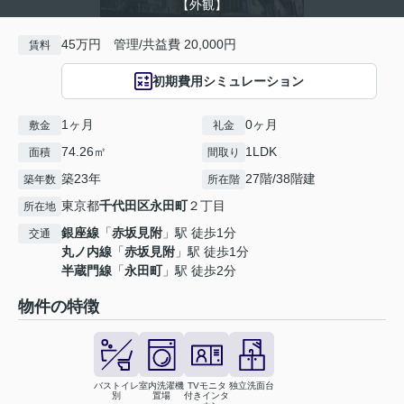
【外観】
45万円 管理/共益費 20,000円
賃料
初期費用シミュレーション
1ヶ月
0ヶ月
敷金
礼金
74.26㎡
1LDK
面積
間取り
築23年
27階/38階建
築年数
所在階
東京都
千代田区
永田町
２丁目
所在地
銀座線
「
赤坂見附
」駅 徒歩1分
交通
丸ノ内線
「
赤坂見附
」駅 徒歩1分
半蔵門線
「
永田町
」駅 徒歩2分
物件の特徴
バストイレ
室内洗濯機
TVモニタ
独立洗面台
別
置場
付きインタ