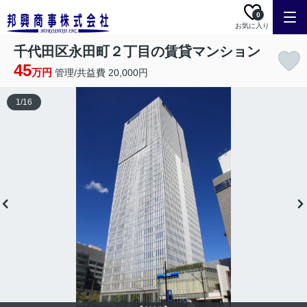
0
お気に入り
千代田区永田町２丁目の賃貸マンション
45
万円
管理/共益費 20,000円
1
/
16