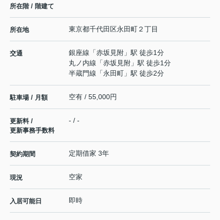
所在階 / 階建て
東京都
千代田区
永田町
２丁目
所在地
銀座線
「
赤坂見附
」駅 徒歩1分
交通
丸ノ内線
「
赤坂見附
」駅 徒歩1分
半蔵門線
「
永田町
」駅 徒歩2分
空有 / 55,000円
駐車場 / 月額
- / -
更新料 /
更新事務手数料
定期借家 3年
契約期間
空家
現況
即時
入居可能日