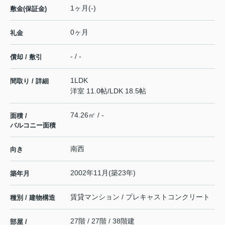
1ヶ月(-)
敷金(保証金)
0ヶ月
礼金
- / -
償却 / 敷引
1LDK
間取り / 詳細
洋室 11.0帖
/
LDK 18.5帖
74.26㎡ / -
面積 /
バルコニー面積
南西
向き
2002年11月(築23年)
築年月
賃貸マンション / プレキャストコンクリート
種別 / 建物構造
27階 / 27階 / 38階建
部屋 /