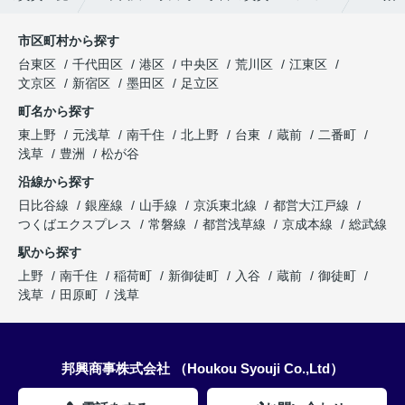
市区町村から探す
台東区
千代田区
港区
中央区
荒川区
江東区
文京区
新宿区
墨田区
足立区
町名から探す
東上野
元浅草
南千住
北上野
台東
蔵前
二番町
浅草
豊洲
松が谷
沿線から探す
日比谷線
銀座線
山手線
京浜東北線
都営大江戸線
つくばエクスプレス
常磐線
都営浅草線
京成本線
総武線
駅から探す
上野
南千住
稲荷町
新御徒町
入谷
蔵前
御徒町
浅草
田原町
浅草
邦興商事株式会社 （Houkou Syouji Co.,Ltd）