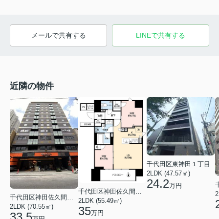
メールで共有する
LINEで共有する
近隣の物件
千代田区東神田１丁目
2LDK (47.57㎡)
24.2
万円
千代田区神田佐久間町４丁目
2
千代田区神田佐久間町３丁目
2LDK (55.49㎡)
2LDK (70.55㎡)
35
万円
33.5
万円