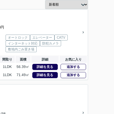
0円
オートロック
エレベーター
CATV
インターネット対応
防犯カメラ
敷地内ごみ置き場
間取り
面積
詳細
お気に入り
1LDK
56.39㎡
詳細を見る
追加する
1LDK
71.49㎡
詳細を見る
追加する
/38