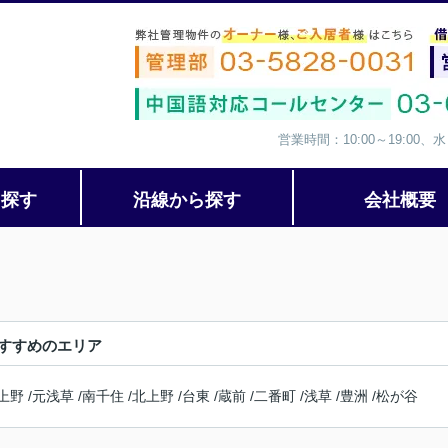
営業時間：10:00～19:00
ら探す
沿線から探す
会社概要
すすめのエリア
上野
/
元浅草
/
南千住
/
北上野
/
台東
/
蔵前
/
二番町
/
浅草
/
豊洲
/
松が谷