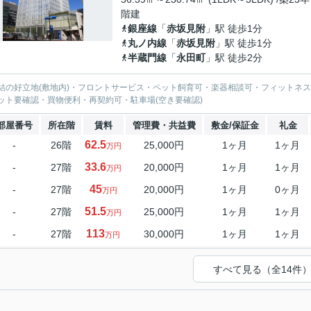
階建
銀座線
「
赤坂見附
」駅 徒歩1分
丸ノ内線
「
赤坂見附
」駅 徒歩1分
半蔵門線
「
永田町
」駅 徒歩2分
結の好立地(敷地内)・フロントサービス・ペット飼育可・楽器相談可・フィットネス
ット要確認・買物便利・再契約可・駐車場(空き要確認)
部屋番号
所在階
賃料
管理費・共益費
敷金/保証金
礼金
62.5
-
26階
25,000円
1ヶ月
1ヶ月
万円
33.6
-
27階
20,000円
1ヶ月
1ヶ月
万円
45
-
27階
20,000円
1ヶ月
0ヶ月
万円
51.5
-
27階
25,000円
1ヶ月
1ヶ月
万円
113
-
27階
30,000円
1ヶ月
1ヶ月
万円
すべて見る（全14件