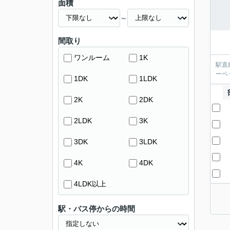
面積
～
間取り
ワンルーム
1K
駅直
ーペ
1DK
1LDK
2K
2DK
2LDK
3K
3DK
3LDK
4K
4DK
4LDK以上
駅・バス停からの時間