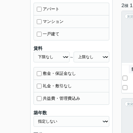
2
1
棟
アパート
賃貸
マンション
一戸建て
賃料
～
敷金・保証金なし
礼金・敷引なし
共益費・管理費込み
賃貸
築年数