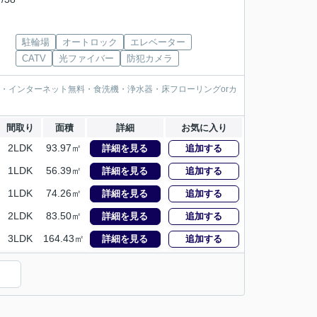
駐輪場
オートロック
エレベーター
CATV
光ファイバー
防犯カメラ
・インターネット無料・食洗機・浄水器・床フローリングorカ
間取り
面積
詳細
お気に入り
2LDK
93.97㎡
詳細を見る
追加する
1LDK
56.39㎡
詳細を見る
追加する
1LDK
74.26㎡
詳細を見る
追加する
2LDK
83.50㎡
詳細を見る
追加する
3LDK
164.43㎡
詳細を見る
追加する
）