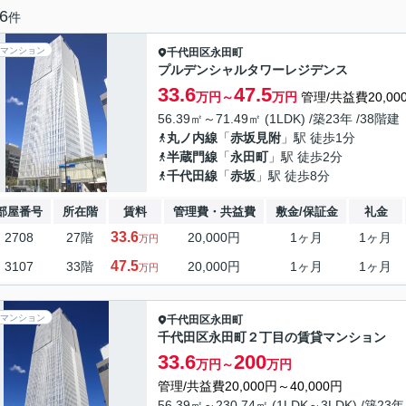
6
件
マンション
千代田区
永田町
プルデンシャルタワーレジデンス
33.6
47.5
万円～
万円
管理/共益費20,00
56.39㎡～71.49㎡ (1LDK) /築23年 /38階建
丸ノ内線
「
赤坂見附
」駅 徒歩1分
半蔵門線
「
永田町
」駅 徒歩2分
千代田線
「
赤坂
」駅 徒歩8分
部屋番号
所在階
賃料
管理費・共益費
敷金/保証金
礼金
33.6
2708
27階
20,000円
1ヶ月
1ヶ月
万円
47.5
3107
33階
20,000円
1ヶ月
1ヶ月
万円
マンション
千代田区
永田町
千代田区永田町２丁目の賃貸マンション
33.6
200
万円～
万円
管理/共益費20,000円～40,000円
56.39㎡～230.74㎡ (1LDK～3LDK) /築23年 