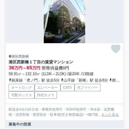
港区西新橋
港区西新橋１丁目の賃貸マンション
36
65
万円～
万円
管理/共益費0円
58.91㎡～132.10㎡ (1LDK～2LDK) /築20年 /13階建
銀座線「虎ノ門」駅 徒歩5分
山手線「新橋」駅 徒歩8分
都営三田線「内幸町」駅 徒歩4分
オートロック
エレベーター
CATV
光ファイバー
宅配ボックス
防犯カメラ
駅徒歩4分の好立地・事務所使用可・SOHO使用可・浄水器・追焚機
能・浴室乾燥・眺望良好・駐車場(空き都度確認)・4駅7路...
もっと見る
募集中の部屋