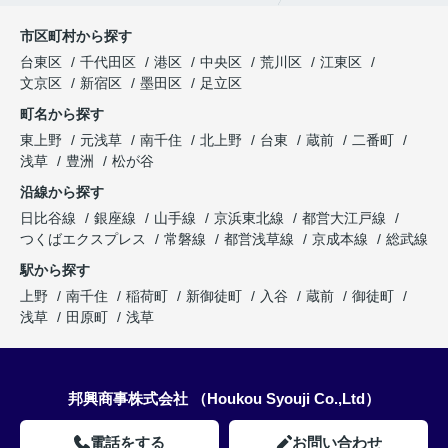
市区町村から探す
台東区
千代田区
港区
中央区
荒川区
江東区
文京区
新宿区
墨田区
足立区
町名から探す
東上野
元浅草
南千住
北上野
台東
蔵前
二番町
浅草
豊洲
松が谷
沿線から探す
日比谷線
銀座線
山手線
京浜東北線
都営大江戸線
つくばエクスプレス
常磐線
都営浅草線
京成本線
総武線
駅から探す
上野
南千住
稲荷町
新御徒町
入谷
蔵前
御徒町
浅草
田原町
浅草
邦興商事株式会社 （Houkou Syouji Co.,Ltd）
電話をする
お問い合わせ