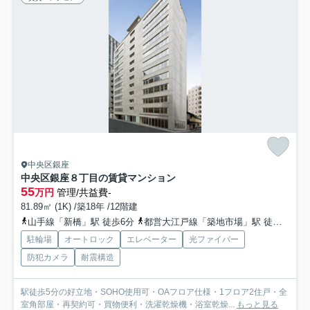
中央区銀座
中央区銀座８丁目の賃貸マンション
55
万円
管理/共益費-
81.89㎡ (1K) /築18年 /12階建
山手線「新橋」駅 徒歩6分
都営大江戸線「築地市場」駅 徒歩5分
駐輪場
オートロック
エレベーター
光ファイバー
防犯カメラ
耐震構造
駅徒歩5分の好立地・SOHO使用可・OAフロア仕様・1フロア2住戸・全
室角部屋・再契約可・買物便利・洗濯乾燥機・浴室乾燥...
もっと見る