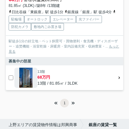
81.85㎡ (3LDK) /築8年 /13階建
日比谷線「東銀座」駅 徒歩1分
銀座線「銀座」駅 徒歩4分
都営浅
駐輪場
オートロック
エレベーター
光ファイバー
防犯カメラ
敷地内ごみ置き場
駅徒歩1分の好立地・ペット飼育可・買物便利・食洗機・ディスポーザ
ー・追焚機能・浴室乾燥・床暖房・室内設備充実・収納豊富・...
もっと
見る
募集中の部屋
13階
68万円
13階 / 81.85㎡ / 3LDK
1
上野エリアの賃貸物件情報は邦興商事
銀座の賃貸一覧