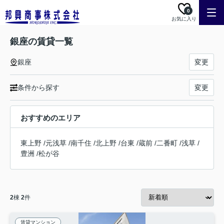
0
お気に入り
銀座の賃貸一覧
銀座
変更
条件から探す
変更
おすすめのエリア
東上野
/
元浅草
/
南千住
/
北上野
/
台東
/
蔵前
/
二番町
/
浅草
/
豊洲
/
松が谷
2
棟
2
件
賃貸マンション