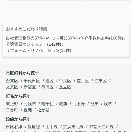
おすすめこだわり特集
自社管理物件(557件)
ペット可(259件)
仲介手数料無料(166件)
分譲賃貸マンション (142件)
リフォーム・リノベ―ション(13件)
市区町村から探す
台東区
千代田区
港区
中央区
荒川区
江東区
文京区
新宿区
墨田区
足立区
町名から探す
東上野
元浅草
南千住
蔵前
北上野
台東
浅草
二番町
豊洲
松が谷
沿線から探す
日比谷線
銀座線
山手線
京浜東北線
都営大江戸線