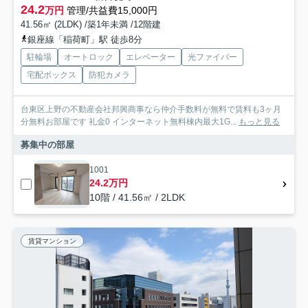
24.2
万円
管理/共益費15,000円
41.56㎡ (2LDK) /築1年未満 /12階建
銀座線「稲荷町」駅 徒歩8分
駐輪場
オートロック
エレベーター
光ファイバー
宅配ボックス
防犯カメラ
台東区上野の不動産会社邦興商事なら仲介手数料が無料で賃料も3ヶ月
分無料お部屋です 礼金0 インターネット無料棟内最大1G...
もっと見る
募集中の部屋
1001
24.2万円
10階 / 41.56㎡ / 2LDK
賃貸マンション