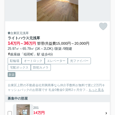
台東区元浅草
ライトハウス元浅草
14
36
万円～
万円
管理/共益費15,000円～20,000円
25.97㎡～65.79㎡ (1K～2LDK) /新築 /9階建
銀座線「稲荷町」駅 徒歩4分
駐輪場
オートロック
エレベーター
光ファイバー
宅配ボックス
防犯カメラ
新築
台東区上野の不動産会社邦興商事なら仲介手数料が無料で更に2万円キ
ャッシュバックのお部屋です 礼金0敷金0 賃料2ヶ月分フ...
もっと見る
募集中の部屋
201
14万円