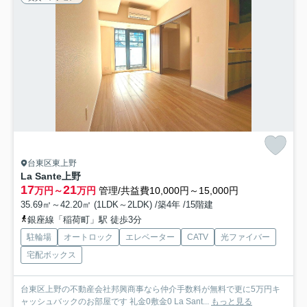
台東区東上野
La Sante上野
17
21
万円～
万円
管理/共益費10,000円～15,000円
35.69㎡～42.20㎡ (1LDK～2LDK) /築4年 /15階建
銀座線「稲荷町」駅 徒歩3分
駐輪場
オートロック
エレベーター
CATV
光ファイバー
宅配ボックス
台東区上野の不動産会社邦興商事なら仲介手数料が無料で更に5万円キ
ャッシュバックのお部屋です 礼金0敷金0 La Sant...
もっと見る