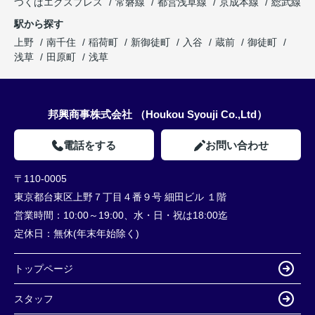
つくばエクスプレス
常磐線
都営浅草線
京成本線
総武線
駅から探す
上野
南千住
稲荷町
新御徒町
入谷
蔵前
御徒町
浅草
田原町
浅草
邦興商事株式会社 （Houkou Syouji Co.,Ltd）
電話をする
お問い合わせ
〒110-0005
東京都台東区上野７丁目４番９号 細田ビル １階
営業時間：
10:00～19:00、水・日・祝は18:00迄
定休日：
無休(年末年始除く)
トップページ
スタッフ