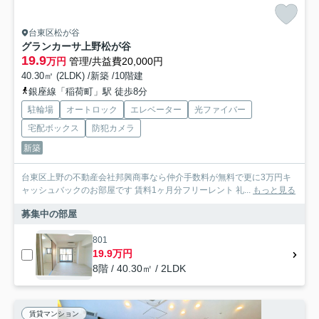
台東区松が谷
グランカーサ上野松が谷
19.9
万円
管理/共益費20,000円
40.30㎡ (2LDK) /新築 /10階建
銀座線「稲荷町」駅 徒歩8分
駐輪場
オートロック
エレベーター
光ファイバー
宅配ボックス
防犯カメラ
新築
台東区上野の不動産会社邦興商事なら仲介手数料が無料で更に3万円キ
ャッシュバックのお部屋です 賃料1ヶ月分フリーレント 礼...
もっと見る
募集中の部屋
801
19.9万円
8階 / 40.30㎡ / 2LDK
賃貸マンション