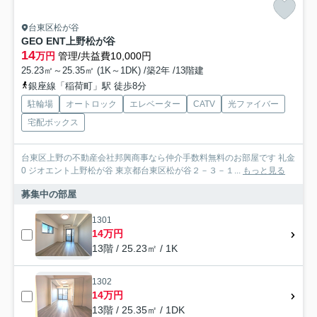
台東区松が谷
GEO ENT上野松が谷
14
万円
管理/共益費10,000円
25.23㎡～25.35㎡ (1K～1DK) /築2年 /13階建
銀座線「稲荷町」駅 徒歩8分
駐輪場
オートロック
エレベーター
CATV
光ファイバー
宅配ボックス
台東区上野の不動産会社邦興商事なら仲介手数料無料のお部屋です 礼金
0 ジオエント上野松が谷 東京都台東区松が谷２－３－１...
もっと見る
募集中の部屋
1301
14万円
13階 / 25.23㎡ / 1K
1302
14万円
13階 / 25.35㎡ / 1DK