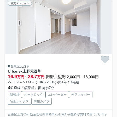
賃貸マンション
台東区元浅草
Urbanex上野元浅草
16.9
28.7
万円～
万円
管理/共益費12,000円～18,000円
27.35㎡～50.41㎡ (1DK～2LDK) /築1年 /14階建
銀座線「稲荷町」駅 徒歩7分
駐輪場
オートロック
エレベーター
光ファイバー
宅配ボックス
防犯カメラ
台東区上野の不動産会社邦興商事なら仲介手数料が無料で更に3万円キ