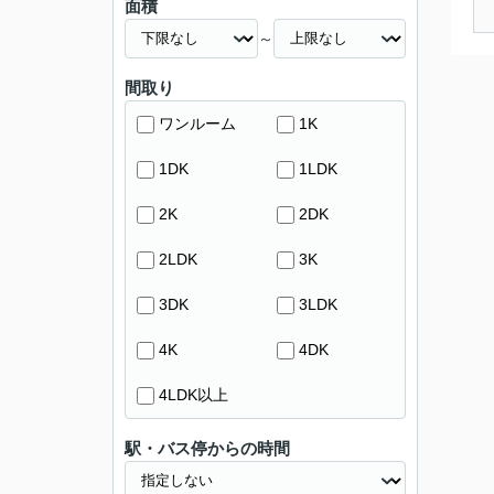
面積
～
間取り
ワンルーム
1K
1DK
1LDK
2K
2DK
2LDK
3K
3DK
3LDK
4K
4DK
4LDK以上
駅・バス停からの時間