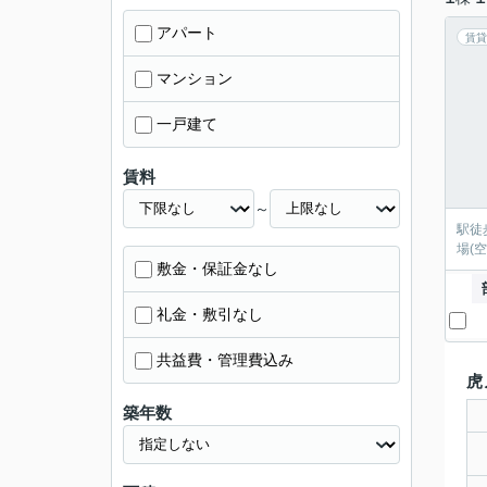
アパート
賃貸
マンション
一戸建て
賃料
～
駅徒
場(
敷金・保証金なし
礼金・敷引なし
共益費・管理費込み
虎
築年数