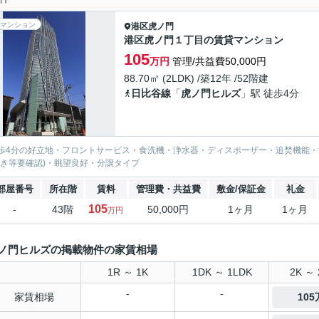
マンション
港区
虎ノ門
港区虎ノ門１丁目の賃貸マンション
105
万円
管理/共益費50,000円
88.70㎡ (2LDK) /築12年 /52階建
日比谷線
「
虎ノ門ヒルズ
」駅 徒歩4分
歩4分の好立地・フロントサービス・食洗機・浄水器・ディスポーザー・追焚機能・
空き等要確認)・眺望良好・分譲タイプ
部屋番号
所在階
賃料
管理費・共益費
敷金/保証金
礼金
105
-
43階
50,000円
1ヶ月
1ヶ月
万円
ノ門ヒルズの掲載物件の家賃相場
1R ～ 1K
1DK ～ 1LDK
2K ～ 
-
-
家賃相場
10