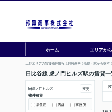
ホーム
エリアか
上野エリアの賃貸物件情報は邦興商事
沿線・駅から探す
日比谷線 虎ノ門ヒルズ駅の賃貸一
お
虎ノ門ヒルズ
変更
物件種別
居住用
店舗
事務所
1
1
棟