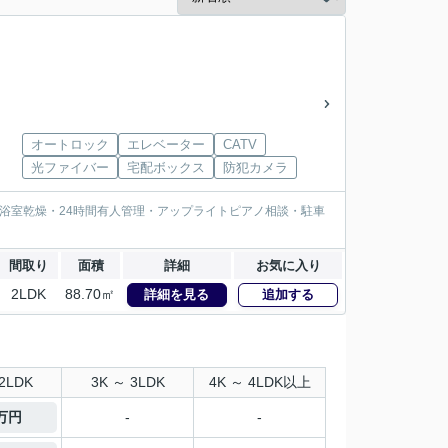
オートロック
エレベーター
CATV
光ファイバー
宅配ボックス
防犯カメラ
浴室乾燥・24時間有人管理・アップライトピアノ相談・駐車
間取り
面積
詳細
お気に入り
2LDK
88.70㎡
詳細を見る
追加する
2LDK
3K ～ 3LDK
4K ～ 4LDK以上
5万円
-
-