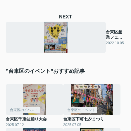
NEXT
台東区産
業フェア
2022
2022.10.05
”台東区のイベント”おすすめ記事
台東区のイベント
台東区のイベント
台東区千束盆踊り大会
台東区下町七夕まつり
2025.07.12
2025.07.05