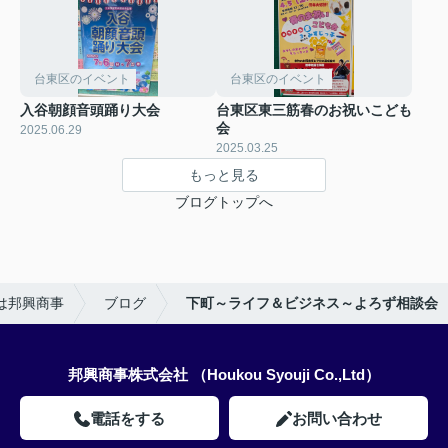
台東区のイベント
台東区のイベント
入谷朝顔音頭踊り大会
台東区東三筋春のお祝いこども
会
2025.06.29
2025.03.25
もっと見る
ブログトップへ
は邦興商事
ブログ
下町～ライフ＆ビジネス～よろず相談会
邦興商事株式会社 （Houkou Syouji Co.,Ltd）
電話をする
お問い合わせ