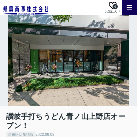
0
お気に入り
讃岐手打ちうどん青ノ山上野店オー
プン！
台東区店舗情報
2022.09.08