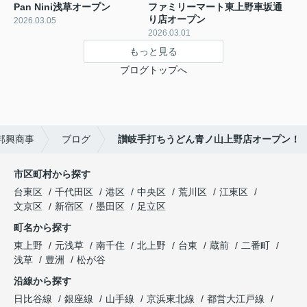
Pan Nini浅草オープン
ファミリーマート東上野車坂通
り店オープン
2026.03.05
2026.03.01
もっと見る
ブログトップへ
邦興商事
ブログ
讃岐手打ちうどん青ノ山上野店オープン！
市区町村から探す
台東区
千代田区
港区
中央区
荒川区
江東区
文京区
新宿区
墨田区
足立区
町名から探す
東上野
元浅草
南千住
北上野
台東
蔵前
二番町
浅草
豊洲
松が谷
沿線から探す
日比谷線
銀座線
山手線
京浜東北線
都営大江戸線