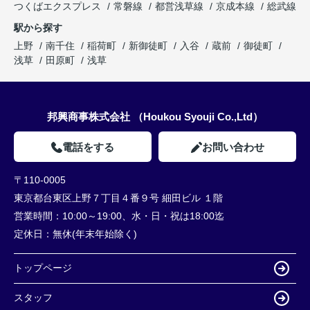
つくばエクスプレス
常磐線
都営浅草線
京成本線
総武線
駅から探す
上野
南千住
稲荷町
新御徒町
入谷
蔵前
御徒町
浅草
田原町
浅草
邦興商事株式会社 （Houkou Syouji Co.,Ltd）
電話をする
お問い合わせ
〒110-0005
東京都台東区上野７丁目４番９号 細田ビル １階
営業時間：
10:00～19:00、水・日・祝は18:00迄
定休日：
無休(年末年始除く)
トップページ
スタッフ