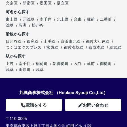
文京区
新宿区
墨田区
足立区
町名から探す
東上野
元浅草
南千住
北上野
台東
蔵前
二番町
浅草
豊洲
松が谷
沿線から探す
日比谷線
銀座線
山手線
京浜東北線
都営大江戸線
つくばエクスプレス
常磐線
都営浅草線
京成本線
総武線
駅から探す
上野
南千住
稲荷町
新御徒町
入谷
蔵前
御徒町
浅草
田原町
浅草
邦興商事株式会社 （Houkou Syouji Co.,Ltd）
電話をする
お問い合わせ
〒110-0005
東京都台東区上野７丁目４番９号 細田ビル １階