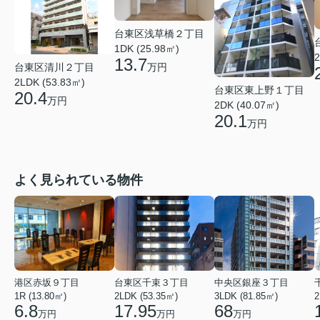
台東区浅草橋２丁目
1DK (25.98㎡)
2
13.7
台東区清川２丁目
万円
2LDK (53.83㎡)
台東区東上野１丁目
20.4
万円
2DK (40.07㎡)
20.1
万円
よく見られている物件
港区赤坂９丁目
台東区千束３丁目
中央区銀座３丁目
1R (13.80㎡)
2LDK (53.35㎡)
3LDK (81.85㎡)
2
6.8
17.95
68
万円
万円
万円