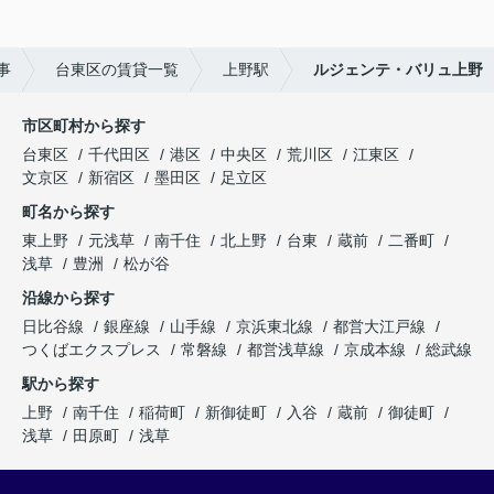
事
台東区の賃貸一覧
上野駅
ルジェンテ・バリュ上野
市区町村から探す
台東区
千代田区
港区
中央区
荒川区
江東区
文京区
新宿区
墨田区
足立区
町名から探す
東上野
元浅草
南千住
北上野
台東
蔵前
二番町
浅草
豊洲
松が谷
沿線から探す
日比谷線
銀座線
山手線
京浜東北線
都営大江戸線
つくばエクスプレス
常磐線
都営浅草線
京成本線
総武線
駅から探す
上野
南千住
稲荷町
新御徒町
入谷
蔵前
御徒町
浅草
田原町
浅草