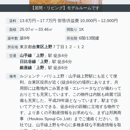
【居間・リビング】モデルルームです
13.8万円～17.7万円 管理/共益費 10,000円～12,000円
賃料
25.07㎡～33.46㎡
1K
面積
間取り
築9年
6階/13階建
築年数
所在階
東京都
台東区
上野
７丁目１２－１２
所在地
山手線
「
上野
」駅 徒歩4分
交通
日比谷線
「
上野
」駅 徒歩6分
銀座線
「
上野
」駅 徒歩6分
ルジェンテ・バリュ上野：山手線上野駅にも近くて便
備考
利。台東区役所が近く(徒歩6分)の場所にあります。共
用部には敷地内ごみ置き場・エレベータなどが備わって
おりとても充実しています。この物件は内観も綺麗で設
備も充実した、平成29年築となっています。駅まで歩
いてアクセスできる、徒歩4分の距離に立地する物件で
す。より多くの不動産情報をお求めなら、まずは邦興商
事 （Houkou Syouji Co.,Ltd）までご連絡ください。当
社では、山手線上野を中心に多種多様な不動産情報を取