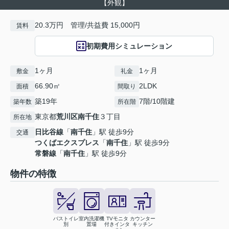
【外観】
20.3万円 管理/共益費 15,000円
賃料
初期費用シミュレーション
1ヶ月
1ヶ月
敷金
礼金
66.90㎡
2LDK
面積
間取り
築19年
7階/10階建
築年数
所在階
東京都
荒川区
南千住
３丁目
所在地
日比谷線
「
南千住
」駅 徒歩9分
交通
つくばエクスプレス
「
南千住
」駅 徒歩9分
常磐線
「
南千住
」駅 徒歩9分
物件の特徴
バストイレ
室内洗濯機
TVモニタ
カウンター
別
置場
付きインタ
キッチン