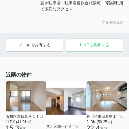
置き駐車場・駐車場複数台相談可・3路線利用
で多彩なアクセス
情報の見方
メールで共有する
LINEで共有する
近隣の物件
荒川区東日暮里１丁目
荒川区東日暮里１丁目
1LDK (41.91㎡)
2LDK (50.25㎡)
15.3
22.4
荒川区南千住５丁目