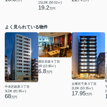
万円
万円
1SLDK (50.52㎡)
19.2
万円
よく見られている物件
港区赤坂９丁目
1R (13.80㎡)
6.8
万円
台東区千束３丁目
中央区銀座３丁目
2LDK (53.35㎡)
3LDK (81.85㎡)
2
17.95
万円
68
万円