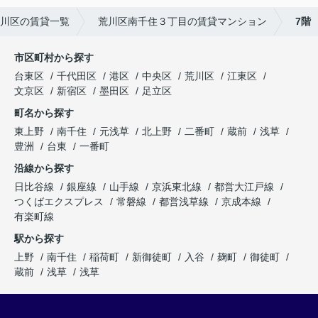
川区の賃貸一覧
荒川区南千住３丁目の賃貸マンション
7階
市区町村から探す
台東区
千代田区
港区
中央区
荒川区
江東区
文京区
新宿区
墨田区
足立区
町名から探す
東上野
南千住
元浅草
北上野
二番町
蔵前
浅草
豊洲
台東
一番町
沿線から探す
日比谷線
銀座線
山手線
京浜東北線
都営大江戸線
つくばエクスプレス
常磐線
都営浅草線
京成本線
有楽町線
駅から探す
上野
南千住
稲荷町
新御徒町
入谷
麹町
御徒町
蔵前
浅草
浅草