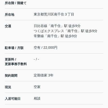
所在階 / 階建て
東京都
荒川区
南千住
３丁目
所在地
日比谷線
「
南千住
」駅 徒歩9分
交通
つくばエクスプレス
「
南千住
」駅 徒歩9分
常磐線
「
南千住
」駅 徒歩9分
空有 / 22,000円
駐車場 / 月額
- / -
更新料 /
更新事務手数料
定期借家 3年
契約期間
空家
現況
相談
入居可能日