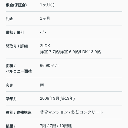
1ヶ月(-)
敷金(保証金)
1ヶ月
礼金
- / -
償却 / 敷引
2LDK
間取り / 詳細
洋室 7.7帖
/
洋室 6.9帖
/
LDK 13.9帖
66.90㎡ / -
面積 /
バルコニー面積
南
向き
2006年9月(築19年)
築年月
賃貸マンション / 鉄筋コンクリート
種別 / 建物構造
7階 / 7階 / 10階建
部屋 /