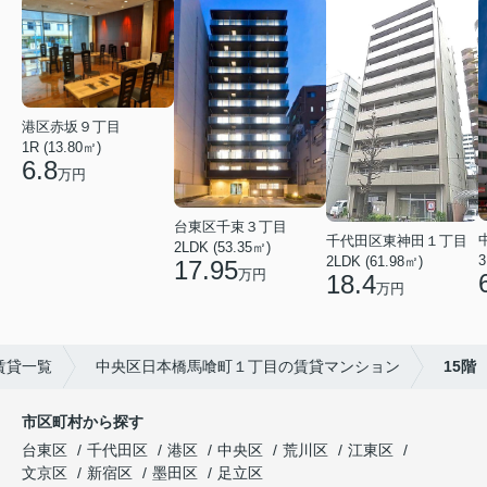
港区赤坂９丁目
1R (13.80㎡)
6.8
万円
台東区千束３丁目
千代田区東神田１丁目
2LDK (53.35㎡)
3
2LDK (61.98㎡)
17.95
万円
18.4
万円
賃貸一覧
中央区日本橋馬喰町１丁目の賃貸マンション
15階
市区町村から探す
台東区
千代田区
港区
中央区
荒川区
江東区
文京区
新宿区
墨田区
足立区