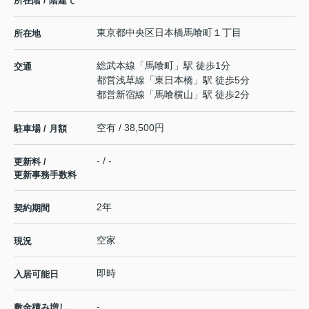
所在階 / 階建て
東京都
中央区
日本橋馬喰町
１丁目
所在地
総武本線
「
馬喰町
」駅 徒歩1分
交通
都営浅草線
「
東日本橋
」駅 徒歩5分
都営新宿線
「
馬喰横山
」駅 徒歩2分
空有 / 38,500円
駐車場 / 月額
- / -
更新料 /
更新事務手数料
2年
契約期間
空家
現況
即時
入居可能日
-
敷金積み増し