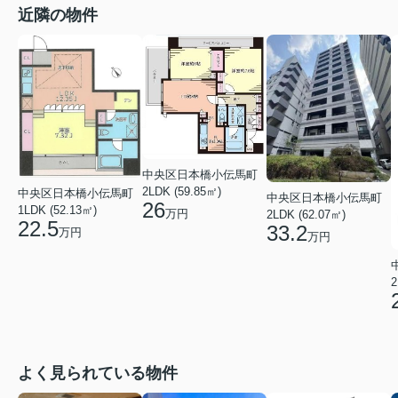
近隣の物件
中央区日本橋小伝馬町
2LDK (59.85㎡)
中央区日本橋小伝馬町
中央区日本橋小伝馬町
26
1LDK (52.13㎡)
万円
2LDK (62.07㎡)
22.5
33.2
万円
万円
2
よく見られている物件