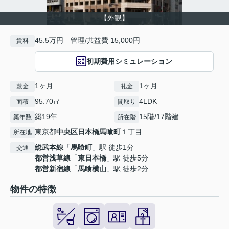
【外観】
45.5万円 管理/共益費 15,000円
賃料
初期費用シミュレーション
1ヶ月
1ヶ月
敷金
礼金
95.70㎡
4LDK
面積
間取り
築19年
15階/17階建
築年数
所在階
東京都
中央区
日本橋馬喰町
１丁目
所在地
総武本線
「
馬喰町
」駅 徒歩1分
交通
都営浅草線
「
東日本橋
」駅 徒歩5分
都営新宿線
「
馬喰横山
」駅 徒歩2分
物件の特徴