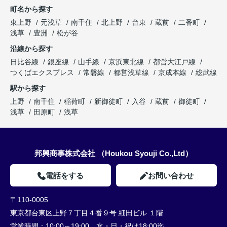
町名から探す
東上野
元浅草
南千住
北上野
台東
蔵前
二番町
浅草
豊洲
松が谷
沿線から探す
日比谷線
銀座線
山手線
京浜東北線
都営大江戸線
つくばエクスプレス
常磐線
都営浅草線
京成本線
総武線
駅から探す
上野
南千住
稲荷町
新御徒町
入谷
蔵前
御徒町
浅草
田原町
浅草
邦興商事株式会社 （Houkou Syouji Co.,Ltd）
電話をする
お問い合わせ
〒110-0005
東京都台東区上野７丁目４番９号 細田ビル １階
営業時間：
10:00～19:00、水・日・祝は18:00迄