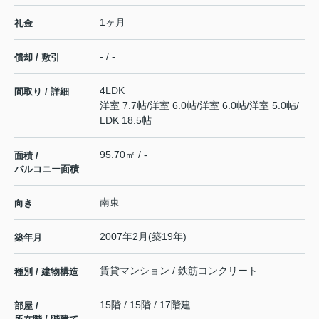
1ヶ月
礼金
- / -
償却 / 敷引
4LDK
間取り / 詳細
洋室 7.7帖
/
洋室 6.0帖
/
洋室 6.0帖
/
洋室 5.0帖
/
LDK 18.5帖
95.70㎡ / -
面積 /
バルコニー面積
南東
向き
2007年2月(築19年)
築年月
賃貸マンション / 鉄筋コンクリート
種別 / 建物構造
15階 / 15階 / 17階建
部屋 /