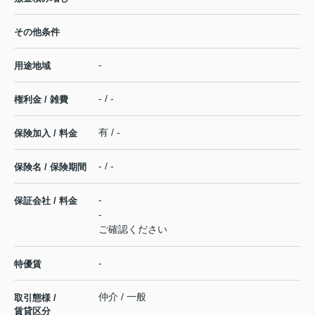
その他条件
-
用途地域
- / -
権利金 / 雑費
有 / -
保険加入 / 料金
- / -
保険名 / 保険期間
-
保証会社 / 料金
-
ご確認ください
-
特優賃
仲介 / 一般
取引態様 /
賃貸区分