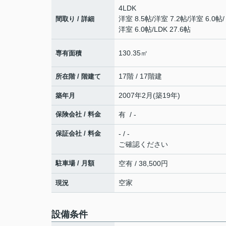
4LDK
洋室 8.5帖
/
洋室 7.2帖
/
洋室 6.0帖
/
間取り / 詳細
洋室 6.0帖
/
LDK 27.6帖
130.35㎡
専有面積
17階 / 17階建
所在階 / 階建て
2007年2月(築19年)
築年月
保険会社 / 料金
有 / -
保証会社 / 料金
- / -
ご確認ください
駐車場 / 月額
空有 / 38,500円
空家
現況
設備条件