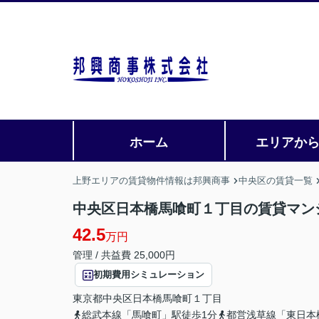
ホーム
エリアか
上野エリアの賃貸物件情報は邦興商事
中央区の賃貸一覧
中央区日本橋馬喰町１丁目の賃貸マン
42.5
万円
管理 / 共益費 25,000円
初期費用シミュレーション
東京都
中央区
日本橋馬喰町
１丁目
総武本線「馬喰町」駅徒歩1分
都営浅草線「東日本