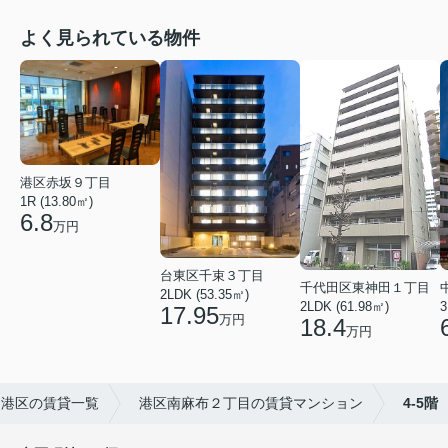
よく見られている物件
港区赤坂９丁目
1R (13.80㎡)
6.8
万円
台東区千束３丁目
千代田区東神田１丁目
2LDK (53.35㎡)
3
2LDK (61.98㎡)
17.95
万円
18.4
万円
港区の賃貸一覧
港区南麻布２丁目の賃貸マンション
4-5階