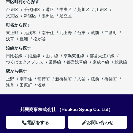
市区町村から探す
台東区
千代田区
港区
中央区
荒川区
江東区
文京区
新宿区
墨田区
足立区
町名から探す
東上野
元浅草
南千住
北上野
台東
蔵前
二番町
浅草
豊洲
松が谷
沿線から探す
日比谷線
銀座線
山手線
京浜東北線
都営大江戸線
つくばエクスプレス
常磐線
都営浅草線
京成本線
総武線
駅から探す
上野
南千住
稲荷町
新御徒町
入谷
蔵前
御徒町
浅草
田原町
浅草
邦興商事株式会社 （Houkou Syouji Co.,Ltd）
電話をする
お問い合わせ