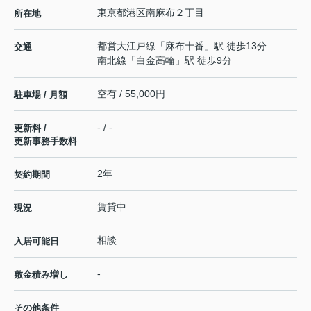
東京都
港区
南麻布
２丁目
所在地
都営大江戸線
「
麻布十番
」駅 徒歩13分
交通
南北線
「
白金高輪
」駅 徒歩9分
空有 / 55,000円
駐車場 / 月額
- / -
更新料 /
更新事務手数料
2年
契約期間
賃貸中
現況
相談
入居可能日
-
敷金積み増し
その他条件