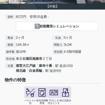
【外観】
82万円 管理/共益費 -
賃料
初期費用シミュレーション
2ヶ月
0ヶ月
敷金
礼金
144.38㎡
3LDK
面積
間取り
築18年
4-5階/5階建
築年数
所在階
東京都
港区
南麻布
２丁目
所在地
都営大江戸線
「
麻布十番
」駅 徒歩13分
交通
南北線
「
白金高輪
」駅 徒歩9分
物件の特徴
バストイレ
室内洗濯機
TVモニタ
独立洗面台
別
置場
付きインタ