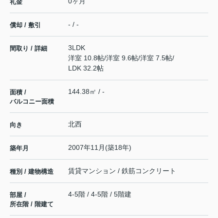
0ヶ月
礼金
- / -
償却 / 敷引
3LDK
間取り / 詳細
洋室 10.8帖
/
洋室 9.6帖
/
洋室 7.5帖
/
LDK 32.2帖
144.38㎡ / -
面積 /
バルコニー面積
北西
向き
2007年11月(築18年)
築年月
賃貸マンション / 鉄筋コンクリート
種別 / 建物構造
4-5階 / 4-5階 / 5階建
部屋 /
所在階 / 階建て