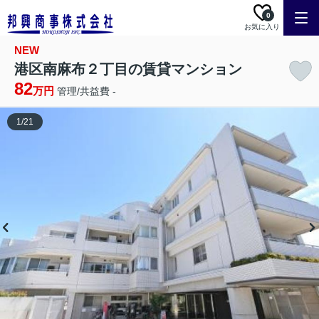
0
お気に入り
NEW
港区南麻布２丁目の賃貸マンション
82
万円
管理/共益費 -
1
/
21