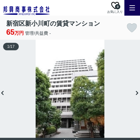
0
お気に入り
新宿区新小川町の賃貸マンション
65
万円
管理/共益費 -
1
/
17