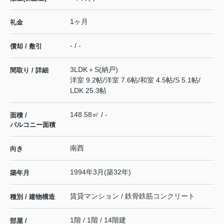
1ヶ月
礼金
- / -
償却 / 敷引
3LDK＋S(納戸)
間取り / 詳細
洋室 9.2帖
/
洋室 7.6帖
/
和室 4.5帖
/
S 5.1帖
/
LDK 25.3帖
148.58㎡ / -
面積 /
バルコニー面積
南西
向き
1994年3月(築32年)
築年月
賃貸マンション / 鉄骨鉄筋コンクリート
種別 / 建物構造
1階 / 1階 / 14階建
部屋 /