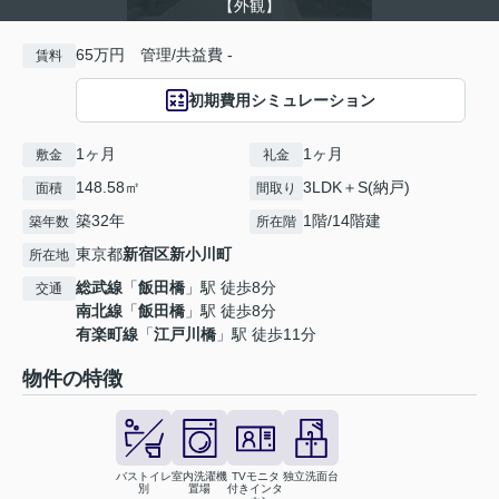
【外観】
65万円 管理/共益費 -
賃料
初期費用シミュレーション
1ヶ月
1ヶ月
敷金
礼金
148.58㎡
3LDK＋S(納戸)
面積
間取り
築32年
1階/14階建
築年数
所在階
東京都
新宿区
新小川町
所在地
総武線
「
飯田橋
」駅 徒歩8分
交通
南北線
「
飯田橋
」駅 徒歩8分
有楽町線
「
江戸川橋
」駅 徒歩11分
物件の特徴
バストイレ
室内洗濯機
TVモニタ
独立洗面台
別
置場
付きインタ