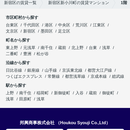
新宿区の賃貸一覧
新宿区新小川町の賃貸マンション
1階
市区町村から探す
台東区
千代田区
港区
中央区
荒川区
江東区
文京区
新宿区
墨田区
足立区
町名から探す
東上野
元浅草
南千住
蔵前
北上野
台東
浅草
二番町
豊洲
松が谷
沿線から探す
日比谷線
銀座線
山手線
京浜東北線
都営大江戸線
つくばエクスプレス
常磐線
都営浅草線
京成本線
総武線
駅から探す
上野
南千住
稲荷町
新御徒町
入谷
蔵前
御徒町
浅草
田原町
浅草
邦興商事株式会社 （Houkou Syouji Co.,Ltd）