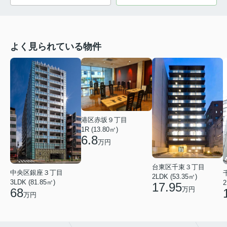
よく見られている物件
港区赤坂９丁目
1R (13.80㎡)
6.8
万円
台東区千束３丁目
中央区銀座３丁目
2LDK (53.35㎡)
3LDK (81.85㎡)
2
17.95
万円
68
万円